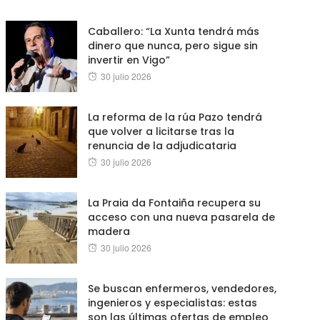
on
Caballero: “La Xunta tendrá más
dinero que nunca, pero sigue sin
invertir en Vigo”
Posted
30 julio 2026
on
La reforma de la rúa Pazo tendrá
que volver a licitarse tras la
renuncia de la adjudicataria
Posted
30 julio 2026
on
La Praia da Fontaiña recupera su
acceso con una nueva pasarela de
madera
Posted
30 julio 2026
on
Se buscan enfermeros, vendedores,
ingenieros y especialistas: estas
son las últimas ofertas de empleo