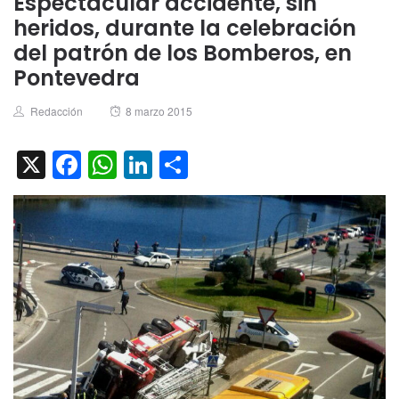
Espectacular accidente, sin
heridos, durante la celebración
del patrón de los Bomberos, en
Pontevedra
Author
Posted
Redacción
8 marzo 2015
on
X
Facebook
WhatsApp
LinkedIn
Compartir