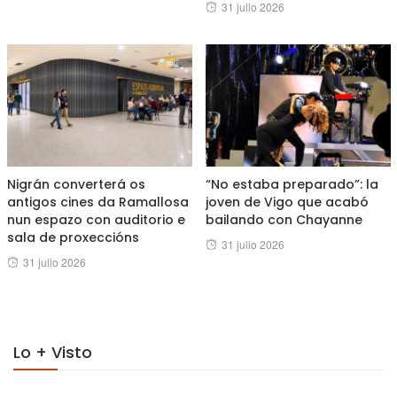
Posted
31 julio 2026
on
on
Nigrán converterá os
“No estaba preparado”: la
antigos cines da Ramallosa
joven de Vigo que acabó
nun espazo con auditorio e
bailando con Chayanne
sala de proxeccións
Posted
31 julio 2026
Posted
31 julio 2026
on
on
Lo + Visto