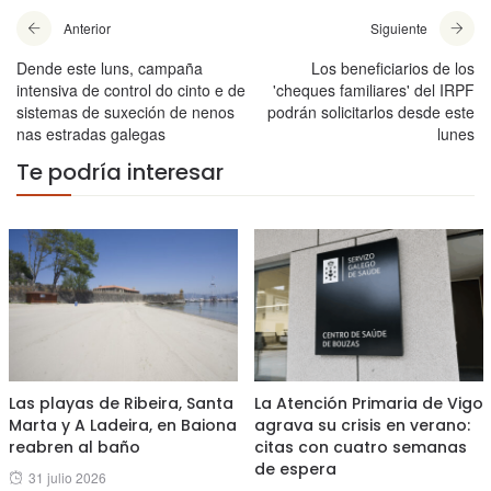
Anterior
Siguiente
Dende este luns, campaña
Los beneficiarios de los
intensiva de control do cinto e de
'cheques familiares' del IRPF
sistemas de suxeción de nenos
podrán solicitarlos desde este
nas estradas galegas
lunes
Te podría interesar
Las playas de Ribeira, Santa
La Atención Primaria de Vigo
Marta y A Ladeira, en Baiona
agrava su crisis en verano:
reabren al baño
citas con cuatro semanas
de espera
Posted
31 julio 2026