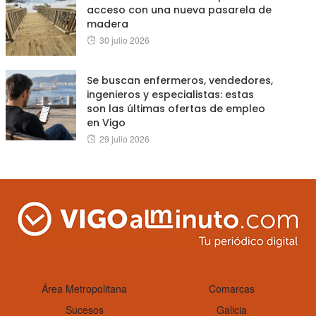
acceso con una nueva pasarela de
madera
Posted
30 julio 2026
on
Se buscan enfermeros, vendedores,
ingenieros y especialistas: estas
son las últimas ofertas de empleo
en Vigo
Posted
29 julio 2026
on
Área Metropolitana
Comarcas
Sucesos
Galicia