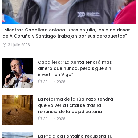
“Mientras Caballero coloca luces en julio, las alcaldesas
de A Coruña y Santiago trabajan por sus aeropuertos”
Posted
31 julio 2026
on
Caballero: “La Xunta tendrá más
dinero que nunca, pero sigue sin
invertir en Vigo”
Posted
30 julio 2026
on
La reforma de la rúa Pazo tendrá
que volver a licitarse tras la
renuncia de la adjudicataria
Posted
30 julio 2026
on
La Praia da Fontaiña recupera su