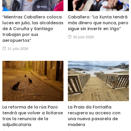
“Mientras Caballero coloca
Caballero: “La Xunta tendrá
luces en julio, las alcaldesas
más dinero que nunca, pero
de A Coruña y Santiago
sigue sin invertir en Vigo”
trabajan por sus
Posted
30 julio 2026
aeropuertos”
on
Posted
31 julio 2026
on
La reforma de la rúa Pazo
La Praia da Fontaiña
tendrá que volver a licitarse
recupera su acceso con
tras la renuncia de la
una nueva pasarela de
adjudicataria
madera