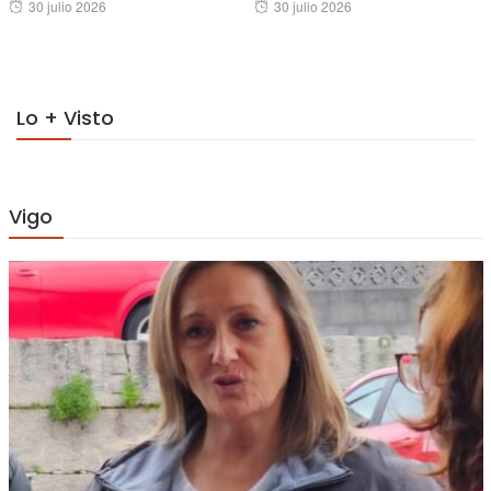
Posted
Posted
30 julio 2026
30 julio 2026
on
on
Lo + Visto
Vigo