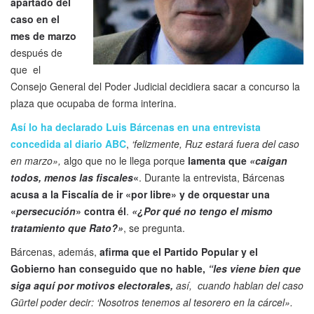
apartado del
caso en el
mes de marzo
después de
que el
Consejo General del Poder Judicial decidiera sacar a concurso la
plaza que ocupaba de forma interina.
Así lo ha declarado Luis Bárcenas en una entrevista
concedida al diario ABC
,
‘felizmente, Ruz estará fuera del caso
en marzo»,
algo que no le llega porque
lamenta que
«caigan
todos, menos las fiscales
«
. Durante la entrevista, Bárcenas
acusa a la Fiscalía de ir «por libre» y de orquestar una
«
persecución
» contra él
.
«¿Por qué no tengo el mismo
tratamiento que Rato?»
, se pregunta.
Bárcenas, además,
afirma que el Partido Popular y el
Gobierno han conseguido que no hable,
“les viene bien que
siga aquí por motivos electorales,
así, cuando hablan del caso
Gürtel poder decir: ‘Nosotros tenemos al tesorero en la cárcel».