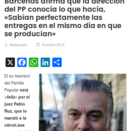
Bárcenas afirma que la dirección
del PP conocía lo que hacía,
«Sabían perfectamente las
entregas en el mismo día en que
se producían»
Author
Posted
Redacción
16 enero 2015
on
X
Facebook
WhatsApp
LinkedIn
Compartir
El ex tesorero
del Partido
Popular
está
«feliz»
por el
juez Pablo
Ruz, que lo
mandó a la
cárcel,sea