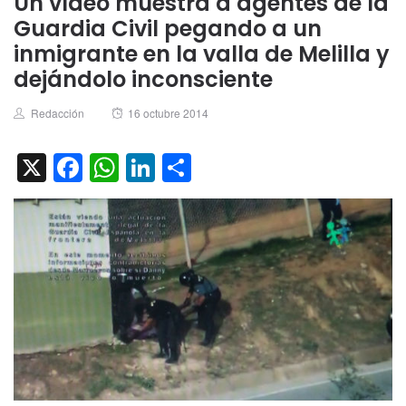
Un vídeo muestra a agentes de la
Guardia Civil pegando a un
inmigrante en la valla de Melilla y
dejándolo inconsciente
Author
Posted
Redacción
16 octubre 2014
on
X
Facebook
WhatsApp
LinkedIn
Compartir