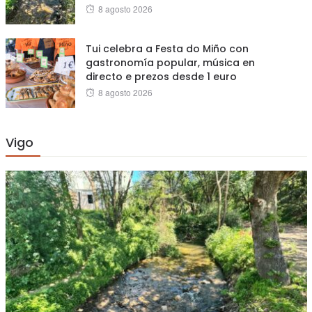
Posted
8 agosto 2026
on
Tui celebra a Festa do Miño con
gastronomía popular, música en
directo e prezos desde 1 euro
Posted
8 agosto 2026
on
Vigo