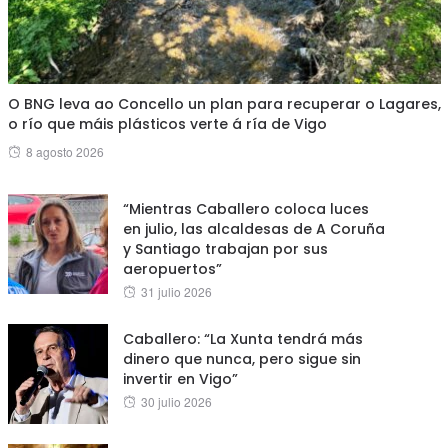
O BNG leva ao Concello un plan para recuperar o Lagares,
o río que máis plásticos verte á ría de Vigo
Posted
8 agosto 2026
on
“Mientras Caballero coloca luces
en julio, las alcaldesas de A Coruña
y Santiago trabajan por sus
aeropuertos”
Posted
31 julio 2026
on
Caballero: “La Xunta tendrá más
dinero que nunca, pero sigue sin
invertir en Vigo”
Posted
30 julio 2026
on