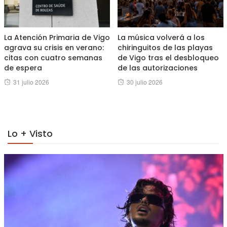
La Atención Primaria de Vigo
La música volverá a los
agrava su crisis en verano:
chiringuitos de las playas
citas con cuatro semanas
de Vigo tras el desbloqueo
de espera
de las autorizaciones
Posted
Posted
31 julio 2026
30 julio 2026
on
on
Lo + Visto