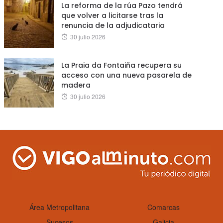
La reforma de la rúa Pazo tendrá
que volver a licitarse tras la
renuncia de la adjudicataria
Posted
30 julio 2026
on
La Praia da Fontaiña recupera su
acceso con una nueva pasarela de
madera
Posted
30 julio 2026
on
Área Metropolitana
Comarcas
Sucesos
Galicia