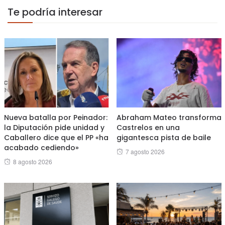
Te podría interesar
Nueva batalla por Peinador:
Abraham Mateo transforma
la Diputación pide unidad y
Castrelos en una
Caballero dice que el PP «ha
gigantesca pista de baile
acabado cediendo»
Posted
7 agosto 2026
Posted
8 agosto 2026
on
on