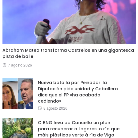
Abraham Mateo transforma Castrelos en una gigantesca
pista de baile
Posted
7 agosto 2026
on
Nueva batalla por Peinador: la
Diputación pide unidad y Caballero
dice que el PP «ha acabado
cediendo»
Posted
8 agosto 2026
on
O BNG leva ao Concello un plan
para recuperar o Lagares, o río que
máis plásticos verte á ría de Vigo