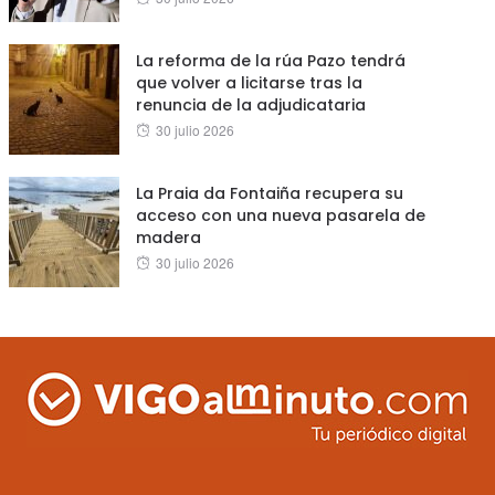
on
La reforma de la rúa Pazo tendrá
que volver a licitarse tras la
renuncia de la adjudicataria
Posted
30 julio 2026
on
La Praia da Fontaiña recupera su
acceso con una nueva pasarela de
madera
Posted
30 julio 2026
on