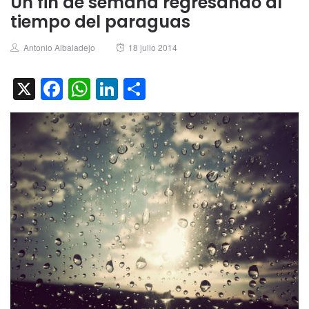
Un fin de semana regresando al
tiempo del paraguas
Author
Posted
Antonio Albaladejo
18 julio 2014
on
X
Facebook
WhatsApp
LinkedIn
Compartir