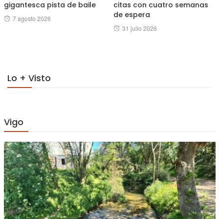
gigantesca pista de baile
citas con cuatro semanas
de espera
Posted
7 agosto 2026
Posted
31 julio 2026
on
on
Lo + Visto
Vigo