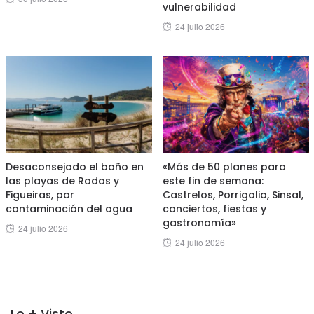
vulnerabilidad
on
Posted
24 julio 2026
on
Desaconsejado el baño en
«Más de 50 planes para
las playas de Rodas y
este fin de semana:
Figueiras, por
Castrelos, Porrigalia, Sinsal,
contaminación del agua
conciertos, fiestas y
gastronomía»
Posted
24 julio 2026
Posted
24 julio 2026
on
on
Lo + Visto