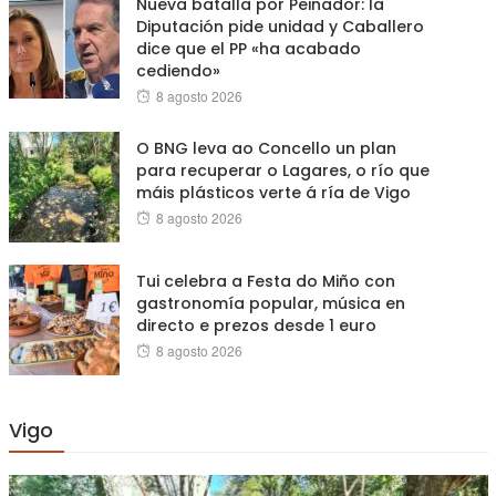
Nueva batalla por Peinador: la
Diputación pide unidad y Caballero
dice que el PP «ha acabado
cediendo»
Posted
8 agosto 2026
on
O BNG leva ao Concello un plan
para recuperar o Lagares, o río que
máis plásticos verte á ría de Vigo
Posted
8 agosto 2026
on
Tui celebra a Festa do Miño con
gastronomía popular, música en
directo e prezos desde 1 euro
Posted
8 agosto 2026
on
Vigo