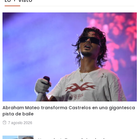
Abraham Mateo transforma Castrelos en una gigantesca
pista de baile
Posted
7 agosto 2026
on