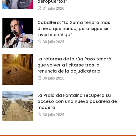
aeropuertos”
Posted
31 julio 2026
on
Caballero: “La Xunta tendrá más
dinero que nunca, pero sigue sin
invertir en Vigo”
Posted
30 julio 2026
on
La reforma de la rúa Pazo tendrá
que volver a licitarse tras la
renuncia de la adjudicataria
Posted
30 julio 2026
on
La Praia da Fontaiña recupera su
acceso con una nueva pasarela de
madera
Posted
30 julio 2026
on