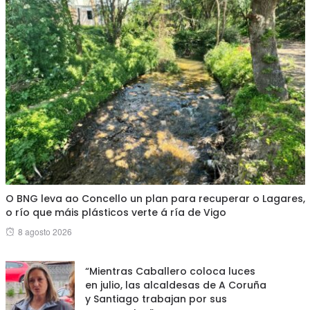
O BNG leva ao Concello un plan para recuperar o Lagares,
o río que máis plásticos verte á ría de Vigo
Posted
8 agosto 2026
on
“Mientras Caballero coloca luces
en julio, las alcaldesas de A Coruña
y Santiago trabajan por sus