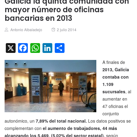
Galicia la quinta comunidad con
mayor número de oficinas
bancarias en 2013
Author
Posted
Antonio Albaladejo
2 julio 2014
on
X
Facebook
WhatsApp
LinkedIn
Compartir
A finales de
2013, Galicia
contaba con
1.109
sucursales
, al
aumentar en
47 oficinas el
conjunto
autonómico, un
7,89% del total nacional.
Los datos positivos se
complementan con
el aumento de trabajadores, 44 más
alcanzando los 5.469, (5,02% del sector estatal),
según