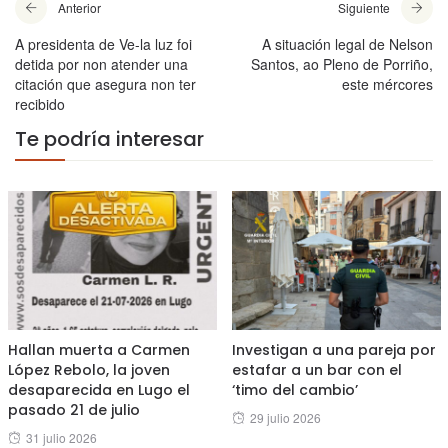
Anterior
Siguiente
A presidenta de Ve-la luz foi
A situación legal de Nelson
detida por non atender una
Santos, ao Pleno de Porriño,
citación que asegura non ter
este mércores
recibido
Te podría interesar
Hallan muerta a Carmen
Investigan a una pareja por
López Rebolo, la joven
estafar a un bar con el
desaparecida en Lugo el
‘timo del cambio’
pasado 21 de julio
Posted
29 julio 2026
Posted
31 julio 2026
on