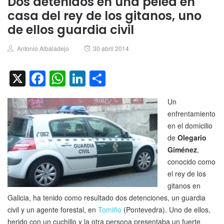
Dos detenidos en una pelea en
casa del rey de los gitanos, uno
de ellos guardia civil
Author
Posted
Antonio Albaladejo
30 abril 2014
on
X
Facebook
WhatsApp
LinkedIn
Compartir
Un
enfrentamiento
en el domicilio
de
Olegario
Giménez
,
conocido como
el rey de los
gitanos en
Galicia, ha tenido como resultado dos detenciones, un guardia
civil y un agente forestal, en
Tomiño
(Pontevedra). Uno de ellos,
herido con un cuchillo y la otra persona presentaba un fuerte