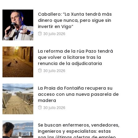
on
Caballero: “La Xunta tendrá más
dinero que nunca, pero sigue sin
invertir en Vigo”
Posted
30 julio 2026
on
La reforma de la rúa Pazo tendrá
que volver a licitarse tras la
renuncia de la adjudicataria
Posted
30 julio 2026
on
La Praia da Fontaiña recupera su
acceso con una nueva pasarela de
madera
Posted
30 julio 2026
on
Se buscan enfermeros, vendedores,
ingenieros y especialistas: estas
son las últimas ofertas de empleo