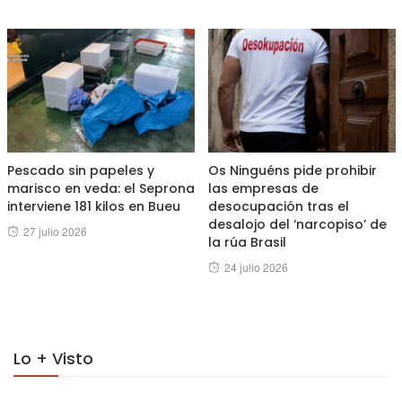
on
Pescado sin papeles y
Os Ninguéns pide prohibir
marisco en veda: el Seprona
las empresas de
interviene 181 kilos en Bueu
desocupación tras el
desalojo del ‘narcopiso’ de
Posted
27 julio 2026
la rúa Brasil
on
Posted
24 julio 2026
on
Lo + Visto