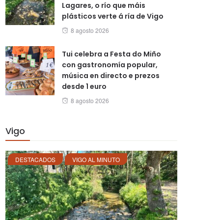
Lagares, o río que máis
plásticos verte á ría de Vigo
Posted
8 agosto 2026
on
Tui celebra a Festa do Miño
con gastronomía popular,
música en directo e prezos
desde 1 euro
Posted
8 agosto 2026
on
Vigo
DESTACADOS
VIGO AL MINUTO