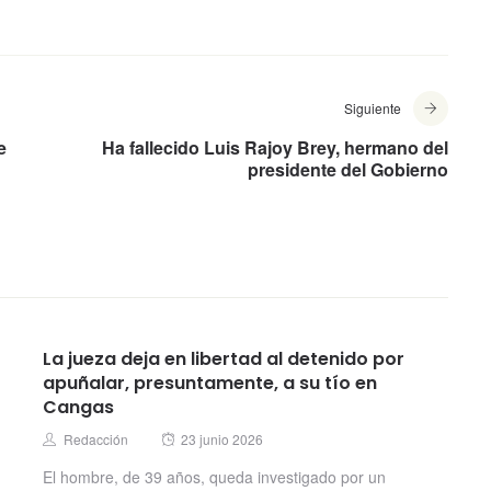
Siguiente
e
Ha fallecido Luis Rajoy Brey, hermano del
presidente del Gobierno
La jueza deja en libertad al detenido por
apuñalar, presuntamente, a su tío en
Cangas
Posted
Author
Redacción
23 junio 2026
on
El hombre, de 39 años, queda investigado por un