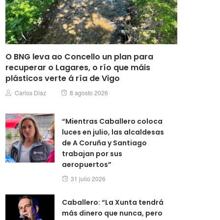
O BNG leva ao Concello un plan para
recuperar o Lagares, o río que máis
plásticos verte á ría de Vigo
Posted
Author
Carlos Diaz
8 agosto 2026
on
“Mientras Caballero coloca
luces en julio, las alcaldesas
de A Coruña y Santiago
trabajan por sus
aeropuertos”
Posted
31 julio 2026
on
Caballero: “La Xunta tendrá
más dinero que nunca, pero