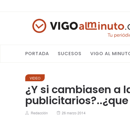
PORTADA
SUCESOS
VIGO AL MINUT
VIDEO
¿Y si cambiasen a l
publicitarios?..¿qu
Author
Posted
Redacción
26 marzo 2014
on