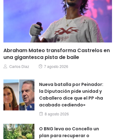
Abraham Mateo transforma Castrelos en
una gigantesca pista de baile
Posted
Author
Carlos Diaz
7 agosto 2026
on
Nueva batalla por Peinador:
la Diputación pide unidad y
Caballero dice que el PP «ha
acabado cediendo»
Posted
8 agosto 2026
on
O BNG leva ao Concello un
plan para recuperar o