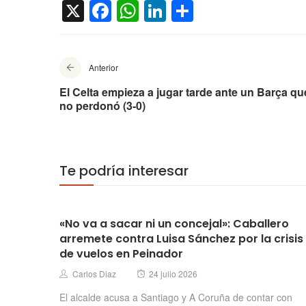
X
Facebook
WhatsApp
LinkedIn
Compartir
Anterior
El Celta empieza a jugar tarde ante un Barça qu
no perdonó (3-0)
Te podría interesar
«No va a sacar ni un concejal»: Caballero
arremete contra Luisa Sánchez por la crisis
de vuelos en Peinador
Posted
Author
Carlos Diaz
24 julio 2026
on
El alcalde acusa a Santiago y A Coruña de contar con