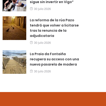
sigue sin invertir en Vigo”
Posted
30 julio 2026
on
La reforma de la rúa Pazo
tendrá que volver a licitarse
tras la renuncia de la
adjudicataria
Posted
30 julio 2026
on
La Praia da Fontaiña
recupera su acceso con una
nueva pasarela de madera
Posted
30 julio 2026
on