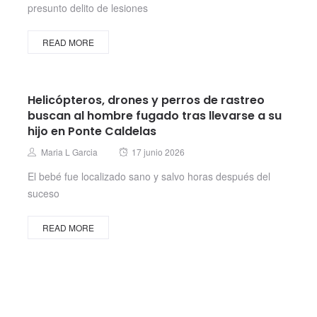
presunto delito de lesiones
READ MORE
Helicópteros, drones y perros de rastreo
buscan al hombre fugado tras llevarse a su
hijo en Ponte Caldelas
Posted
Author
Maria L Garcia
17 junio 2026
on
El bebé fue localizado sano y salvo horas después del
suceso
READ MORE