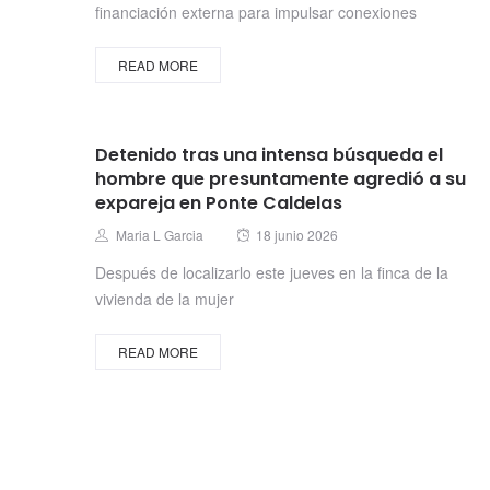
financiación externa para impulsar conexiones
READ MORE
Detenido tras una intensa búsqueda el
hombre que presuntamente agredió a su
expareja en Ponte Caldelas
Posted
Author
Maria L Garcia
18 junio 2026
on
Después de localizarlo este jueves en la finca de la
vivienda de la mujer
READ MORE