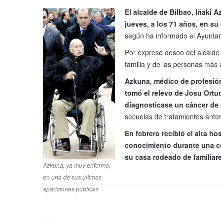
El alcalde de Bilbao, Iñaki A
jueves, a los 71 años, en su
según ha informado el Ayuntam
Por expreso deseo del alcalde 
familia y de las personas más 
Azkuna, médico de profesión,
tomó el relevo de Josu Ortu
diagnosticase un cáncer de 
secuelas de tratamientos anter
En febrero recibió el alta ho
conocimiento durante una co
su casa rodeado de familiar
Azkuna, ya muy enfermo,
en una de sus últimas
apariciones públicas