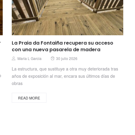
r
La Praia da Fontaiña recupera su acceso
con una nueva pasarela de madera
Posted
Author
Maria L Garcia
30 julio 2026
on
La estructura, que sustituye a otra muy deteriorada tras
o
años de exposición al mar, encara sus últimos días de
obras
READ MORE