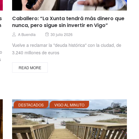
s
Caballero: “La Xunta tendrá más dinero que
n
nunca, pero sigue sin invertir en Vigo”
Posted
Author
A Buendia
30 julio 2026
on
Vuelve a reclamar la "deuda histórica" con la ciudad, de
no
3.240 millones de euros
s
READ MORE
DESTACADOS
VIGO AL MINUTO