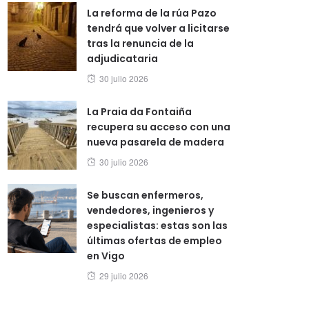
La reforma de la rúa Pazo
tendrá que volver a licitarse
tras la renuncia de la
adjudicataria
Posted
30 julio 2026
on
La Praia da Fontaiña
recupera su acceso con una
nueva pasarela de madera
Posted
30 julio 2026
on
Se buscan enfermeros,
vendedores, ingenieros y
especialistas: estas son las
últimas ofertas de empleo
en Vigo
Posted
29 julio 2026
on