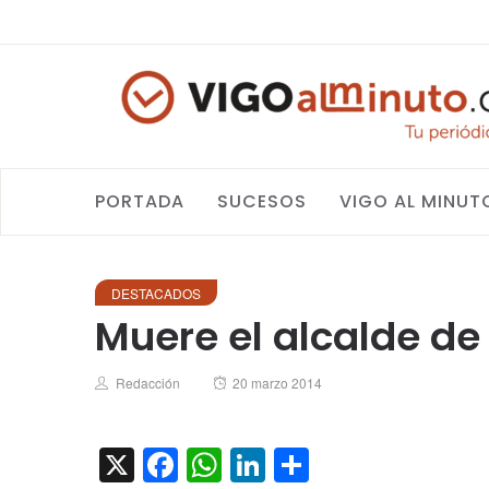
PORTADA
SUCESOS
VIGO AL MINUT
DESTACADOS
Muere el alcalde de
Author
Posted
Redacción
20 marzo 2014
on
X
Facebook
WhatsApp
LinkedIn
Compartir