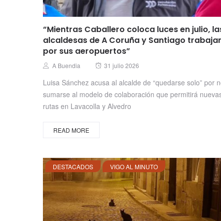
“Mientras Caballero coloca luces en julio, la
alcaldesas de A Coruña y Santiago trabaja
por sus aeropuertos”
Posted
Author
A Buendia
31 julio 2026
on
Luisa Sánchez acusa al alcalde de “quedarse solo” por 
sumarse al modelo de colaboración que permitirá nueva
rutas en Lavacolla y Alvedro
READ MORE
DESTACADOS
VIGO AL MINUTO