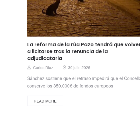
La reforma de la rúa Pazo tendrá que volve
a licitarse tras la renuncia de la
adjudicataria
Posted
Author
Carlos Diaz
30 julio 2026
on
Sánchez sostiene que el retraso impedirá que el Concell
conserve los 350.000€ de fondos europeos
READ MORE