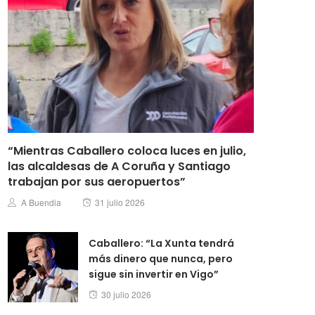
“Mientras Caballero coloca luces en julio,
las alcaldesas de A Coruña y Santiago
trabajan por sus aeropuertos”
Posted
Author
A Buendia
31 julio 2026
on
Caballero: “La Xunta tendrá
más dinero que nunca, pero
sigue sin invertir en Vigo”
Posted
30 julio 2026
on