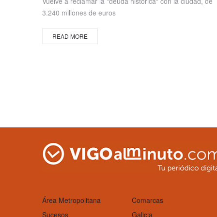
Vuelve a reclamar la "deuda histórica" con la ciudad, de
3.240 millones de euros
READ MORE
Área Metropolitana
Comarcas
Sucesos
Galicia