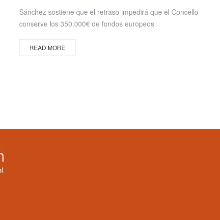
on
Sánchez sostiene que el retraso impedirá que el Concello
conserve los 350.000€ de fondos europeos
READ MORE