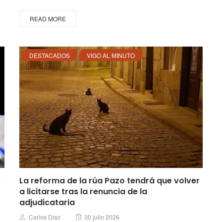
READ MORE
DESTACADOS
VIGO AL MINUTO
e
La reforma de la rúa Pazo tendrá que volver
a licitarse tras la renuncia de la
adjudicataria
Posted
Author
Carlos Diaz
30 julio 2026