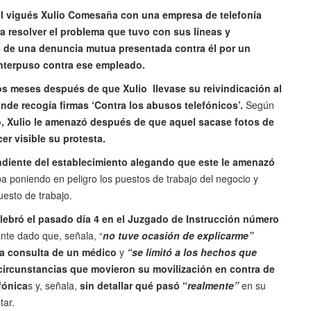
el vigués Xulio Comesaña con una empresa de telefonía
a resolver el problema que tuvo con sus líneas y
- de una denuncia mutua presentada contra él por un
 interpuso contra ese empleado.
os meses después de que Xulio llevase su reivindicación al
onde recogía firmas ‘Contra los abusos telefónicos’.
Según
 Xulio le amenazó después de que aquel sacase fotos de
er visible su protesta.
ndiente del establecimiento alegando que este le amenazó
a poniendo en peligro los puestos de trabajo del negocio y
uesto de trabajo.
elebró el pasado día 4 en el Juzgado de Instrucción número
ante dado que, señala, “
no tuve ocasión de explicarme”
la consulta de un médico
y
“se limitó a los hechos que
 circunstancias que movieron su movilización en contra de
fónica
s y, señala,
sin detallar qué pasó “
realmente”
en su
tar.