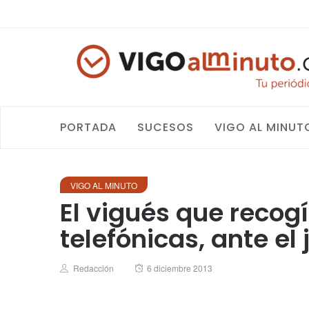
PORTADA
SUCESOS
VIGO AL MINUT
VIGO AL MINUTO
El vigués que recog
telefónicas, ante el 
Author
Posted
Redacción
6 diciembre 2013
on