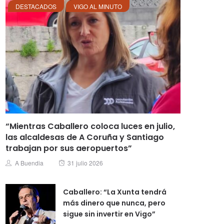
DESTACADOS
VIGO AL MINUTO
“Mientras Caballero coloca luces en julio,
las alcaldesas de A Coruña y Santiago
trabajan por sus aeropuertos”
Posted
Author
A Buendia
31 julio 2026
on
Caballero: “La Xunta tendrá
más dinero que nunca, pero
sigue sin invertir en Vigo”