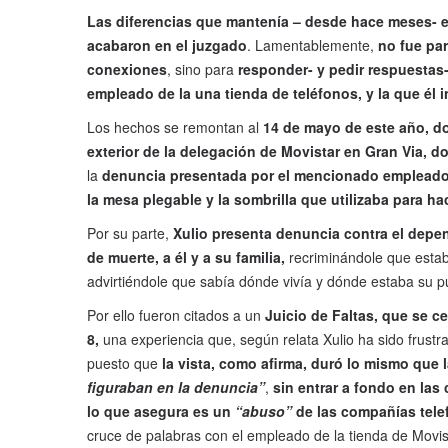
Las diferencias que mantenía – desde hace meses- 
acabaron en el juzgado
. Lamentablemente,
no fue par
conexiones
, sino para
responder- y pedir respuestas
empleado de la una tienda de teléfonos, y la que él
Los hechos se remontan al
14 de mayo de este año, d
exterior de la delegación de Movistar en Gran Via, d
la
denuncia presentada por el mencionado empleado,
la mesa plegable y la sombrilla que utilizaba para hac
Por su parte,
Xulio presenta denuncia contra el depe
de muerte, a él y a su familia,
recriminándole que estab
advirtiéndole que sabía dónde vivía y dónde estaba su p
Por ello fueron citados a un
Juicio de Faltas, que se c
8,
una experiencia que, según relata Xulio ha sido frustr
puesto que
la vista, como afirma, duró lo mismo que 
figuraban en la denuncia”
,
sin entrar a fondo en las
lo que asegura es un
“abuso”
de las compañías tele
cruce de palabras con el empleado de la tienda de Movis