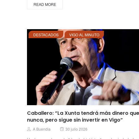
READ MORE
DESTACADOS
VIGO AL MINUTO
Caballero: “La Xunta tendrá más dinero qu
nunca, pero sigue sin invertir en Vigo”
Posted
Author
A Buendia
30 julio 2026
on