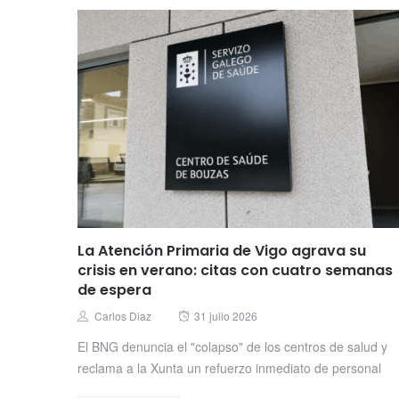
La Atención Primaria de Vigo agrava su
crisis en verano: citas con cuatro semanas
de espera
Posted
Author
Carlos Diaz
31 julio 2026
on
El BNG denuncia el "colapso" de los centros de salud y
reclama a la Xunta un refuerzo inmediato de personal