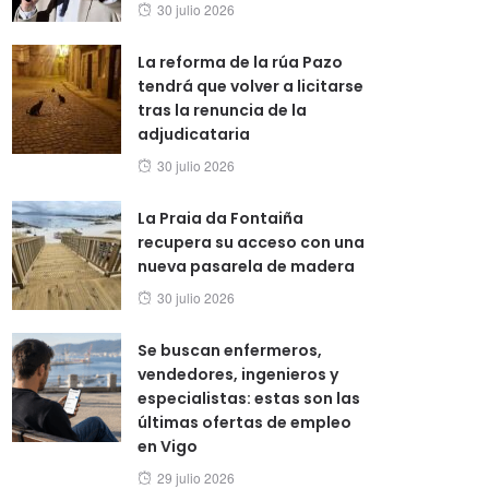
Posted
30 julio 2026
on
La reforma de la rúa Pazo
tendrá que volver a licitarse
tras la renuncia de la
adjudicataria
Posted
30 julio 2026
on
La Praia da Fontaiña
recupera su acceso con una
nueva pasarela de madera
Posted
30 julio 2026
on
Se buscan enfermeros,
vendedores, ingenieros y
especialistas: estas son las
últimas ofertas de empleo
en Vigo
Posted
29 julio 2026