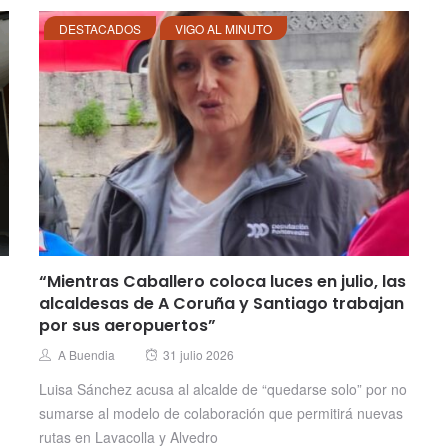
DESTACADOS
VIGO AL MINUTO
“Mientras Caballero coloca luces en julio, las
alcaldesas de A Coruña y Santiago trabajan
por sus aeropuertos”
Posted
Author
A Buendia
31 julio 2026
on
Luisa Sánchez acusa al alcalde de “quedarse solo” por no
sumarse al modelo de colaboración que permitirá nuevas
rutas en Lavacolla y Alvedro