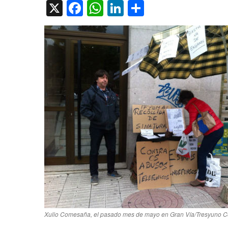
X
Facebook
WhatsApp
LinkedIn
Compartir
Xulio Comesaña, el pasado mes de mayo en Gran Vía/Tresyuno 