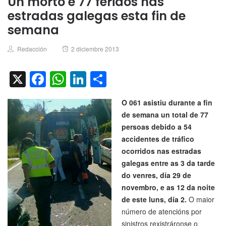
Un morto e 77 feridos nas
estradas galegas esta fin de
semana
Author
Posted
Redacción
2 diciembre 2013
on
X
Facebook
WhatsApp
LinkedIn
Compartir
O 061 asistiu durante a fin
de semana un total de 77
persoas debido a 54
accidentes de tráfico
ocorridos nas estradas
galegas entre as 3 da tarde
do venres, día 29 de
novembro, e as 12 da noite
de este luns, día 2.
O maior
número de atencións por
sinistros rexistráronse o