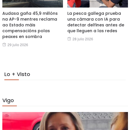
Audasa gaña 45,9 millóns
La pesca gallega prueba
na AP-9 mentres reclama
una cámara con IA para
ao Estado máis
detectar delfines antes de
compensacións polas
que lleguen a las redes
peaxes en sombra
Posted
28 julio 2026
Posted
29 julio 2026
on
on
Lo + Visto
Vigo