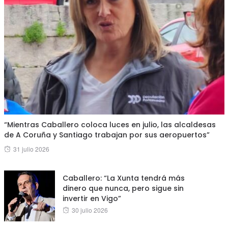
“Mientras Caballero coloca luces en julio, las alcaldesas
de A Coruña y Santiago trabajan por sus aeropuertos”
Posted
31 julio 2026
on
Caballero: “La Xunta tendrá más
dinero que nunca, pero sigue sin
invertir en Vigo”
Posted
30 julio 2026
on