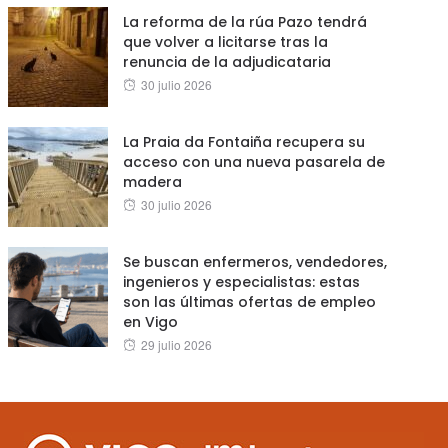
La reforma de la rúa Pazo tendrá
que volver a licitarse tras la
renuncia de la adjudicataria
Posted
30 julio 2026
on
La Praia da Fontaiña recupera su
acceso con una nueva pasarela de
madera
Posted
30 julio 2026
on
Se buscan enfermeros, vendedores,
ingenieros y especialistas: estas
son las últimas ofertas de empleo
en Vigo
Posted
29 julio 2026
on