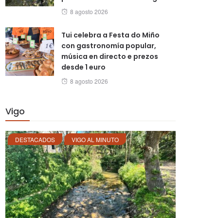
Posted
8 agosto 2026
on
Tui celebra a Festa do Miño
con gastronomía popular,
música en directo e prezos
desde 1 euro
Posted
8 agosto 2026
on
Vigo
DESTACADOS
VIGO AL MINUTO