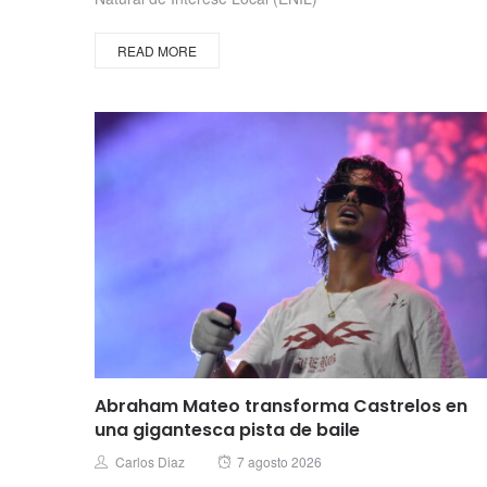
READ MORE
Abraham Mateo transforma Castrelos en
una gigantesca pista de baile
Posted
Author
Carlos Diaz
7 agosto 2026
on