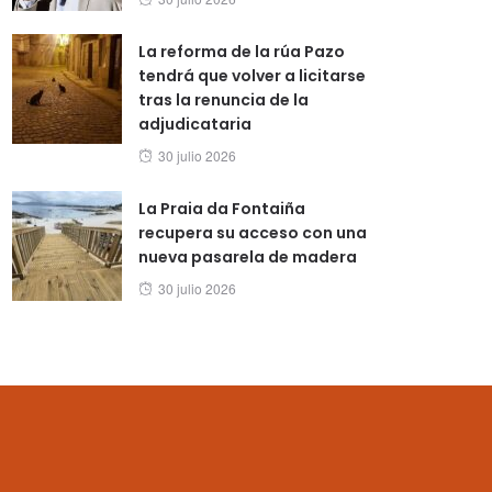
on
La reforma de la rúa Pazo
tendrá que volver a licitarse
tras la renuncia de la
adjudicataria
Posted
30 julio 2026
on
La Praia da Fontaiña
recupera su acceso con una
nueva pasarela de madera
Posted
30 julio 2026
on