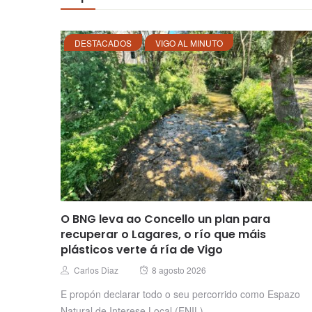
DESTACADOS
VIGO AL MINUTO
O BNG leva ao Concello un plan para
recuperar o Lagares, o río que máis
plásticos verte á ría de Vigo
Posted
Author
Carlos Diaz
8 agosto 2026
on
E propón declarar todo o seu percorrido como Espazo
Natural de Interese Local (ENIL)