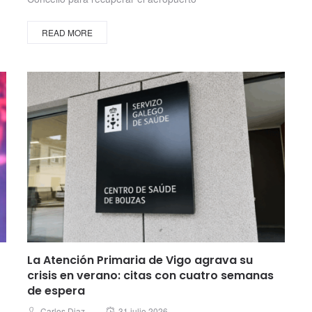
READ MORE
La Atención Primaria de Vigo agrava su
crisis en verano: citas con cuatro semanas
de espera
Posted
Author
Carlos Diaz
31 julio 2026