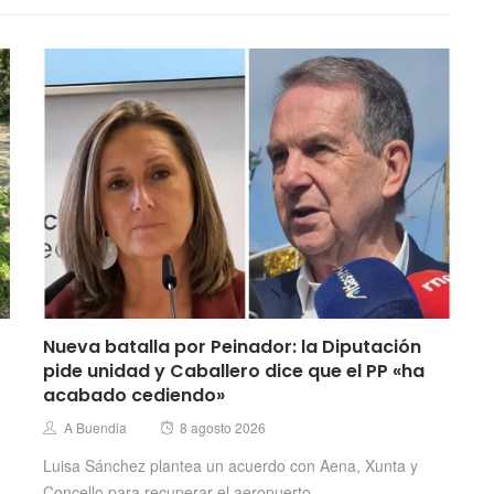
Nueva batalla por Peinador: la Diputación
pide unidad y Caballero dice que el PP «ha
acabado cediendo»
Posted
Author
A Buendia
8 agosto 2026
on
Luisa Sánchez plantea un acuerdo con Aena, Xunta y
Concello para recuperar el aeropuerto