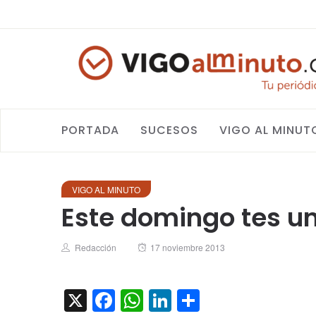
PORTADA
SUCESOS
VIGO AL MINUT
VIGO AL MINUTO
Este domingo tes un
Author
Posted
Redacción
17 noviembre 2013
on
X
Facebook
WhatsApp
LinkedIn
Compartir