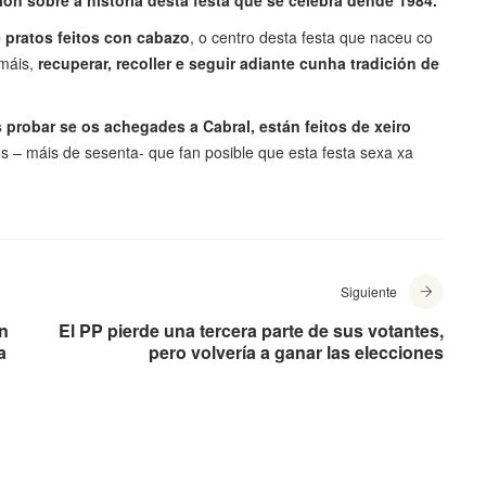
n sobre a historia desta festa que se celebra dende 1984.
 pratos feitos con cabazo
, o centro desta festa que naceu co
emáis,
recuperar, recoller e seguir adiante cunha tradición de
probar se os achegades a Cabral, están feitos de xeiro
s – máis de sesenta- que fan posible que esta festa sexa xa
Siguiente
ón
El PP pierde una tercera parte de sus votantes,
a
pero volvería a ganar las elecciones