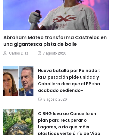
Abraham Mateo transforma Castrelos en
una gigantesca pista de baile
Posted
Author
Carlos Diaz
7 agosto 2026
on
Nueva batalla por Peinador:
la Diputación pide unidad y
Caballero dice que el PP «ha
acabado cediendo»
Posted
8 agosto 2026
on
O BNG leva ao Concello un
plan para recuperar o
Lagares, o río que máis
plásticos verte á ría de Vigo