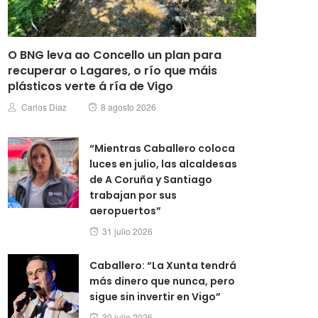
O BNG leva ao Concello un plan para
recuperar o Lagares, o río que máis
plásticos verte á ría de Vigo
Posted
Author
Carlos Diaz
8 agosto 2026
on
“Mientras Caballero coloca
luces en julio, las alcaldesas
de A Coruña y Santiago
trabajan por sus
aeropuertos”
Posted
31 julio 2026
on
Caballero: “La Xunta tendrá
más dinero que nunca, pero
sigue sin invertir en Vigo”
Posted
30 julio 2026