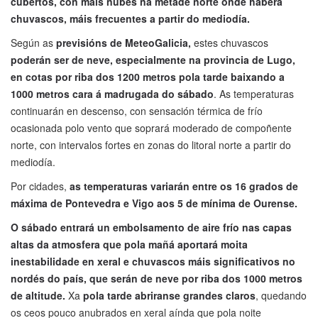
cubertos, con máis nubes na metade norte onde haberá
chuvascos, máis frecuentes a partir do mediodía.
Según as
previsións de MeteoGalicia,
estes chuvascos
poderán ser de neve, especialmente na provincia de Lugo,
en cotas por riba dos 1200 metros pola tarde baixando a
1000 metros cara á madrugada do sábado
. As temperaturas
continuarán en descenso, con sensación térmica de frío
ocasionada polo vento que soprará moderado de compoñente
norte, con intervalos fortes en zonas do litoral norte a partir do
mediodía.
Por cidades,
as temperaturas variarán entre os 16 grados de
máxima de Pontevedra e Vigo aos 5 de mínima de Ourense.
O sábado entrará un embolsamento de aire frío nas capas
altas da atmosfera que pola mañá aportará moita
inestabilidade en xeral e chuvascos máis significativos no
nordés do país, que serán de neve por riba dos 1000 metros
de altitude.
Xa
pola tarde abriranse grandes claros
, quedando
os ceos pouco anubrados en xeral aínda que pola noite