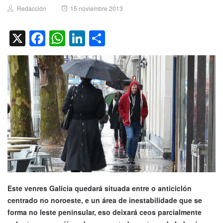
Author
Posted
Redacción
15 noviembre 2013
on
X
Facebook
WhatsApp
LinkedIn
Compartir
Este venres Galicia quedará situada entre o anticiclón
centrado no noroeste, e un área de inestabilidade que se
forma no leste peninsular, eso deixará ceos parcialmente