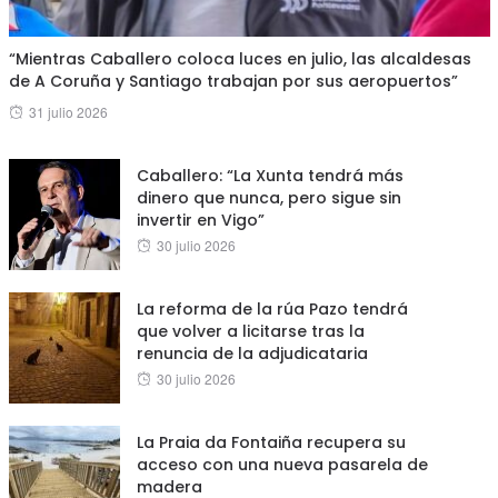
“Mientras Caballero coloca luces en julio, las alcaldesas
de A Coruña y Santiago trabajan por sus aeropuertos”
Posted
31 julio 2026
on
Caballero: “La Xunta tendrá más
dinero que nunca, pero sigue sin
invertir en Vigo”
Posted
30 julio 2026
on
La reforma de la rúa Pazo tendrá
que volver a licitarse tras la
renuncia de la adjudicataria
Posted
30 julio 2026
on
La Praia da Fontaiña recupera su
acceso con una nueva pasarela de
madera