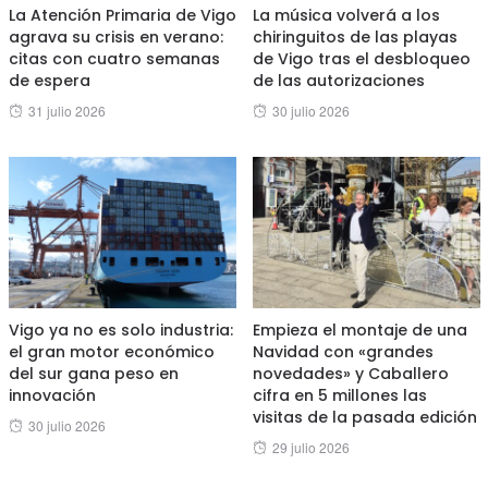
La Atención Primaria de Vigo
La música volverá a los
agrava su crisis en verano:
chiringuitos de las playas
citas con cuatro semanas
de Vigo tras el desbloqueo
de espera
de las autorizaciones
Posted
Posted
31 julio 2026
30 julio 2026
on
on
Vigo ya no es solo industria:
Empieza el montaje de una
el gran motor económico
Navidad con «grandes
del sur gana peso en
novedades» y Caballero
innovación
cifra en 5 millones las
visitas de la pasada edición
Posted
30 julio 2026
Posted
29 julio 2026
on
on