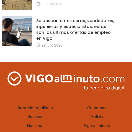
Posted
30 julio 2026
on
Se buscan enfermeros, vendedores,
ingenieros y especialistas: estas
son las últimas ofertas de empleo
en Vigo
Posted
29 julio 2026
on
Área Metropolitana
Comarcas
Sucesos
Galicia
Nacional
Vigo al minuto