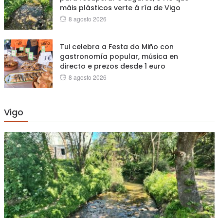
máis plásticos verte á ría de Vigo
Posted
8 agosto 2026
on
Tui celebra a Festa do Miño con
gastronomía popular, música en
directo e prezos desde 1 euro
Posted
8 agosto 2026
on
Vigo