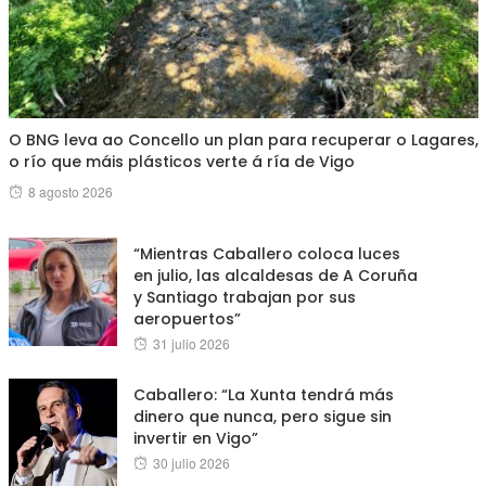
O BNG leva ao Concello un plan para recuperar o Lagares,
o río que máis plásticos verte á ría de Vigo
Posted
8 agosto 2026
on
“Mientras Caballero coloca luces
en julio, las alcaldesas de A Coruña
y Santiago trabajan por sus
aeropuertos”
Posted
31 julio 2026
on
Caballero: “La Xunta tendrá más
dinero que nunca, pero sigue sin
invertir en Vigo”
Posted
30 julio 2026