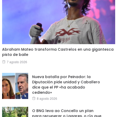
Abraham Mateo transforma Castrelos en una gigantesca
pista de baile
Posted
7 agosto 2026
on
Nueva batalla por Peinador: la
Diputación pide unidad y Caballero
dice que el PP «ha acabado
cediendo»
Posted
8 agosto 2026
on
O BNG leva ao Concello un plan
para recuperar o Lagares, o río que