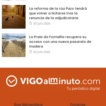
on
La reforma de la rúa Pazo tendrá
que volver a licitarse tras la
renuncia de la adjudicataria
Posted
30 julio 2026
on
La Praia da Fontaiña recupera su
acceso con una nueva pasarela de
madera
Posted
30 julio 2026
on
Área Metropolitana
Comarcas