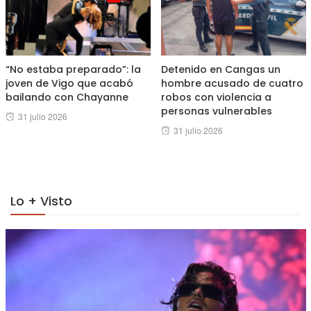
“No estaba preparado”: la
Detenido en Cangas un
joven de Vigo que acabó
hombre acusado de cuatro
bailando con Chayanne
robos con violencia a
personas vulnerables
Posted
31 julio 2026
Posted
31 julio 2026
on
on
Lo + Visto