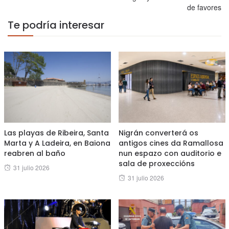
de favores
Te podría interesar
Las playas de Ribeira, Santa
Nigrán converterá os
Marta y A Ladeira, en Baiona
antigos cines da Ramallosa
reabren al baño
nun espazo con auditorio e
sala de proxeccións
Posted
31 julio 2026
Posted
31 julio 2026
on
on