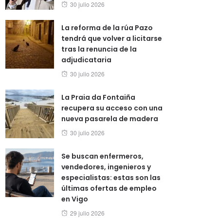
Posted
30 julio 2026
on
La reforma de la rúa Pazo
tendrá que volver a licitarse
tras la renuncia de la
adjudicataria
Posted
30 julio 2026
on
La Praia da Fontaiña
recupera su acceso con una
nueva pasarela de madera
Posted
30 julio 2026
on
Se buscan enfermeros,
vendedores, ingenieros y
especialistas: estas son las
últimas ofertas de empleo
en Vigo
Posted
29 julio 2026