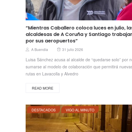
“Mientras Caballero coloca luces en julio, la
alcaldesas de A Coruña y Santiago trabaja
por sus aeropuertos”
Posted
Author
A Buendia
31 julio 2026
on
Luisa Sánchez acusa al alcalde de “quedarse solo” por 
sumarse al modelo de colaboración que permitirá nueva
rutas en Lavacolla y Alvedro
READ MORE
DESTACADOS
VIGO AL MINUTO