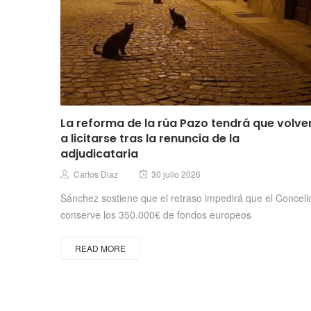
La reforma de la rúa Pazo tendrá que volve
a licitarse tras la renuncia de la
adjudicataria
Posted
Author
Carlos Diaz
30 julio 2026
on
Sánchez sostiene que el retraso impedirá que el Concell
conserve los 350.000€ de fondos europeos
READ MORE