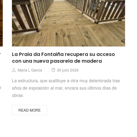
r
La Praia da Fontaiña recupera su acceso
con una nueva pasarela de madera
Posted
Author
Maria L Garcia
30 julio 2026
on
La estructura, que sustituye a otra muy deteriorada tras
o
años de exposición al mar, encara sus últimos días de
obras
READ MORE