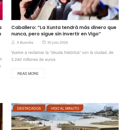
s
Caballero: “La Xunta tendrá más dinero que
n
nunca, pero sigue sin invertir en Vigo”
Posted
Author
A Buendia
30 julio 2026
on
Vuelve a reclamar la "deuda histórica" con la ciudad, de
no
3.240 millones de euros
s
READ MORE
DESTACADOS
VIGO AL MINUTO