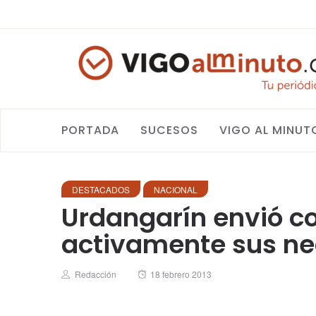
PORTADA
SUCESOS
VIGO AL MINUT
DESTACADOS
NACIONAL
Urdangarín envió co
activamente sus ne
Author
Posted
Redacción
18 febrero 2013
on