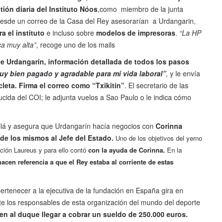
ión diaria del Instituto Nóos
,como miembro de la junta
 desde un correo de la Casa del Rey asesorarían a Urdangarin,
a el instituto
e incluso sobre
modelos de impresoras
.
“La HP
ca muy alta”
, recoge uno de los mails
e Urdangarín, información detallada de todos los pasos
uy bien pagado y agradable para mi vida laboral”
,
y le envía
eta. Firma el correo como “Txikitín”
. El secretario de las
ucida del COI; le adjunta vuelos a Sao Paulo o le indica cómo
llá y asegura que Urdangarín hacía negocios con
Corinna
de los mismos al Jefe del Estado.
Uno de los objetivos del yerno
ción Laureus y para ello contó
con la ayuda de Corinna.
En la
cen referencia a que el Rey estaba al corriente de estas
ertenecer a la ejecutiva de la fundación en España gira en
nte los responsables de esta organización del mundo del deporte
sen al duque llegar a cobrar un sueldo de 250.000 euros.