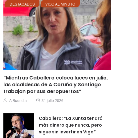
DESTACADOS
VIGO AL MINUTO
“Mientras Caballero coloca luces en julio,
las alcaldesas de A Coruña y Santiago
trabajan por sus aeropuertos”
Posted
Author
A Buendia
31 julio 2026
on
Caballero: “La Xunta tendrá
más dinero que nunca, pero
sigue sin invertir en Vigo”