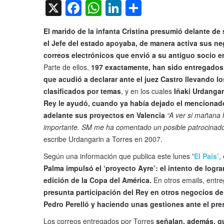
X
Facebook
WhatsApp
LinkedIn
Compartir
El marido de la infanta Cristina presumió delante de
el Jefe del estado apoyaba, de manera activa sus ne
correos electrónicos que envió a su antiguo socio en
Parte de ellos,
197 exactamente, han sido entregados 
que acudió a declarar ante el juez Castro llevando 
clasificados por temas
, y en los cuales
Iñaki Urdangar
Rey le ayudó, cuando ya había dejado el mencionado 
adelante sus proyectos en Valencia
“A ver si mañana
importante. SM me ha comentado un posible patrocinador 
escribe Urdangarin a Torres en 2007.
Según una información que publica este lunes
‘
El País’
,
Palma impulsó el ‘proyecto Ayre’: el intento de logr
edición de la Copa del América.
En otros emails, entr
presunta participación del Rey en otros negocios de
Pedro Perelló y haciendo unas gestiones ante el pre
Los correos entregados por Torres
señalan, además, qu