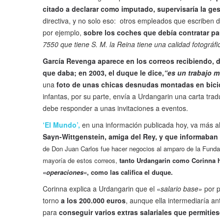
citado a declarar como imputado, supervisaría la gest
directiva, y no solo eso: otros empleados que escriben
por ejemplo,
sobre los coches que debía contratar par
7550 que tiene S. M. la Reina tiene una calidad fotográfi
García Revenga aparece en los correos recibiendo, d
que daba; en 2003, el duque le dice,
“es un trabajo m
una
foto de unas chicas desnudas montadas en bicicl
infantas, por su parte, envía a Urdangarin una carta trad
debe responder a unas invitaciones a eventos.
‘El Mundo’,
en una información publicada hoy, va más a
Sayn-Wittgenstein, amiga del Rey, y que informaban 
de Don Juan Carlos fue hacer negocios al amparo de la Funda
mayoría de estos correos,
tanto Urdangarin como Corinna ha
«
operaciones
«, como las califica el duque.
Corinna explica a Urdangarin que el «
salario base»
por p
torno
a los 200.000 euros
, aunque ella intermediaría a
para
conseguir varios extras salariales que permitie