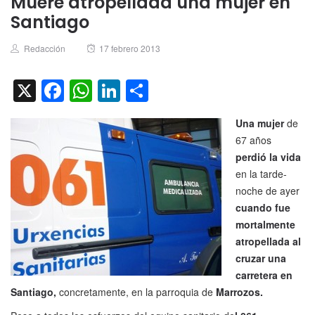
Muere atropellada una mujer en
Santiago
Author
Posted
Redacción
17 febrero 2013
on
X
Facebook
WhatsApp
LinkedIn
Compartir
Una mujer
de
67 años
perdió la vida
en la tarde-
noche de ayer
cuando fue
mortalmente
atropellada al
cruzar una
carretera en
Santiago,
concretamente, en la parroquia de
Marrozos.