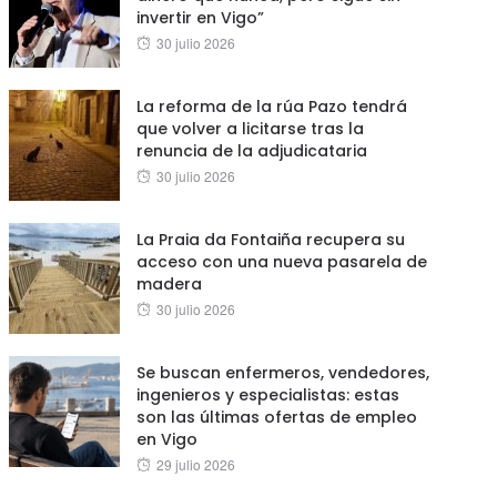
invertir en Vigo”
Posted
30 julio 2026
on
La reforma de la rúa Pazo tendrá
que volver a licitarse tras la
renuncia de la adjudicataria
Posted
30 julio 2026
on
La Praia da Fontaiña recupera su
acceso con una nueva pasarela de
madera
Posted
30 julio 2026
on
Se buscan enfermeros, vendedores,
ingenieros y especialistas: estas
son las últimas ofertas de empleo
en Vigo
Posted
29 julio 2026
on