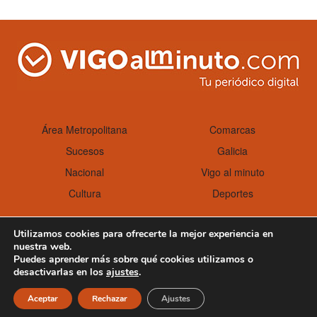
Área Metropolitana
Comarcas
Sucesos
Galicia
Nacional
Vigo al minuto
Cultura
Deportes
Utilizamos cookies para ofrecerte la mejor experiencia en
nuestra web.
Aviso Legal
Política de cookies
Puedes aprender más sobre qué cookies utilizamos o
desactivarlas en los
ajustes
.
Aceptar
Rechazar
Ajustes