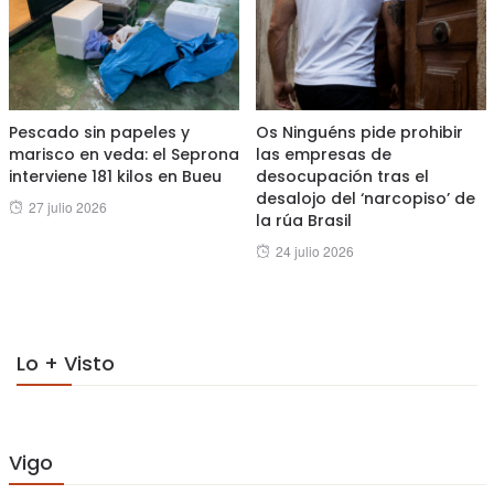
Pescado sin papeles y
Os Ninguéns pide prohibir
marisco en veda: el Seprona
las empresas de
interviene 181 kilos en Bueu
desocupación tras el
desalojo del ‘narcopiso’ de
Posted
27 julio 2026
la rúa Brasil
on
Posted
24 julio 2026
on
Lo + Visto
Vigo