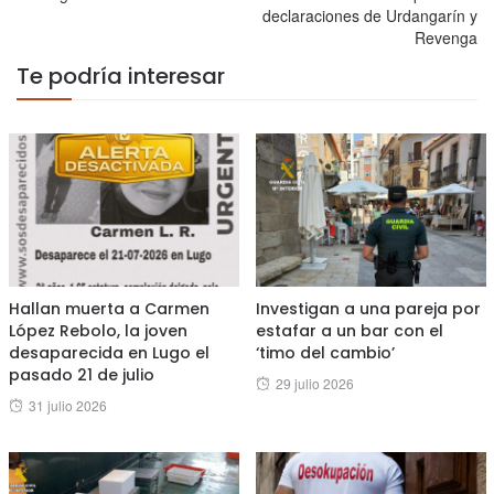
declaraciones de Urdangarín y
Revenga
Te podría interesar
Hallan muerta a Carmen
Investigan a una pareja por
López Rebolo, la joven
estafar a un bar con el
desaparecida en Lugo el
‘timo del cambio’
pasado 21 de julio
Posted
29 julio 2026
Posted
31 julio 2026
on
on