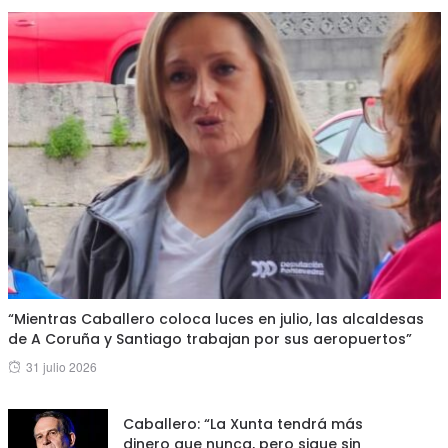
“Mientras Caballero coloca luces en julio, las alcaldesas
de A Coruña y Santiago trabajan por sus aeropuertos”
Posted
31 julio 2026
on
Caballero: “La Xunta tendrá más
dinero que nunca, pero sigue sin