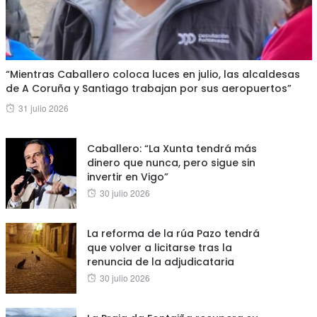
“Mientras Caballero coloca luces en julio, las alcaldesas
de A Coruña y Santiago trabajan por sus aeropuertos”
Posted
31 julio 2026
on
Caballero: “La Xunta tendrá más
dinero que nunca, pero sigue sin
invertir en Vigo”
Posted
30 julio 2026
on
La reforma de la rúa Pazo tendrá
que volver a licitarse tras la
renuncia de la adjudicataria
Posted
30 julio 2026
on