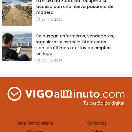
La Praia da Fontaiña recupera su
acceso con una nueva pasarela de
madera
Posted
30 julio 2026
on
Se buscan enfermeros, vendedores,
ingenieros y especialistas: estas
son las últimas ofertas de empleo
en Vigo
Posted
29 julio 2026
on
Área Metropolitana
Comarcas
Sucesos
Galicia