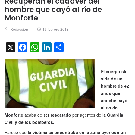
Recuperan el cadáver del
hombre que cayó al río de
Monforte
Author
Posted
Redacción
16 febrero 2013
on
X
Facebook
WhatsApp
LinkedIn
Compartir
El
cuerpo sin
vida de un
hombre de 42
años que
anoche cayó
al río de
Monforte
acaba de ser
rescatado
por agentes de la
Guardia
Civil y de los bomberos.
Parece que
la víctima se encontraba en la zona ayer con un