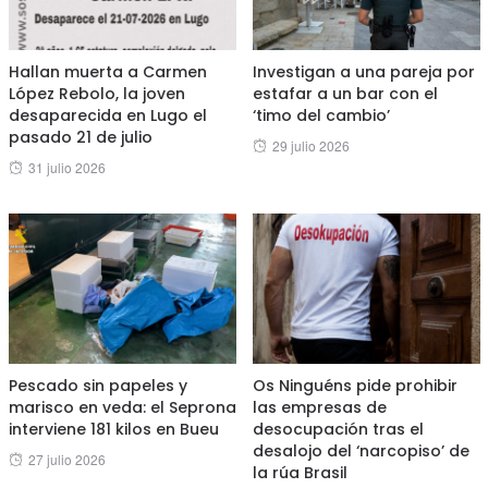
Hallan muerta a Carmen
Investigan a una pareja por
López Rebolo, la joven
estafar a un bar con el
desaparecida en Lugo el
‘timo del cambio’
pasado 21 de julio
Posted
29 julio 2026
Posted
31 julio 2026
on
on
Pescado sin papeles y
Os Ninguéns pide prohibir
marisco en veda: el Seprona
las empresas de
interviene 181 kilos en Bueu
desocupación tras el
desalojo del ‘narcopiso’ de
Posted
27 julio 2026
la rúa Brasil
on