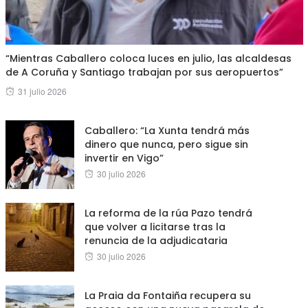
“Mientras Caballero coloca luces en julio, las alcaldesas
de A Coruña y Santiago trabajan por sus aeropuertos”
Posted
31 julio 2026
on
Caballero: “La Xunta tendrá más
dinero que nunca, pero sigue sin
invertir en Vigo”
Posted
30 julio 2026
on
La reforma de la rúa Pazo tendrá
que volver a licitarse tras la
renuncia de la adjudicataria
Posted
30 julio 2026
on
La Praia da Fontaiña recupera su