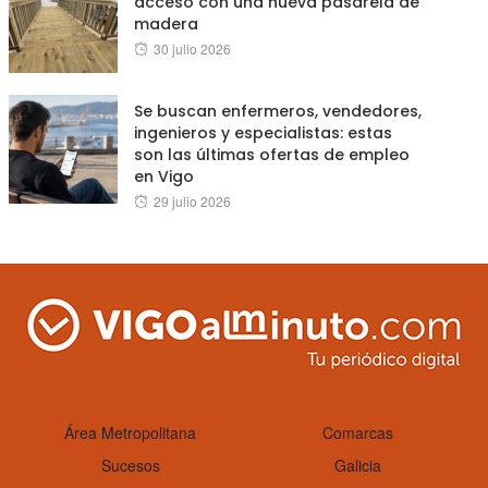
acceso con una nueva pasarela de
madera
Posted
30 julio 2026
on
Se buscan enfermeros, vendedores,
ingenieros y especialistas: estas
son las últimas ofertas de empleo
en Vigo
Posted
29 julio 2026
on
Área Metropolitana
Comarcas
Sucesos
Galicia