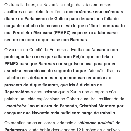
Os traballadores, de Navantia e dalgunhas das empresas
auxiliares do asteleiro ferrolán, c
oncentráronse este mércoras
diante do Parlamento de Galicia para denunciar a falla de
carga de traballo do mesmo e esixir que o ‘flotel’ contratado
coa Petroleiro Mexicana (PEMEX) empece xa a fabricarse,
sen ter en conta o que pase con Barreras.
O voceiro do Comité de Empresa advertiu que
Navantia non
pode agardar o mes que adiantou Feijóo que pediría a
PEMEX para que Barreras conseguise o aval para poder
asumir a ensamblaxe do segundo buque
. Ademáis diso, os
traballadores
deixaron craro que non van renunciar ao
proxecto do dique flotante, que iría á división de
Reparacións
e denunciaron que a Xunta non cumpre a súa
palabra nen pide explicacións ao Goberno central, calificando de
“
mentireiro
” ao ministro de Facenda, Cristóbal Montoro por
asegurar que Navantia tería suficiente carga de traballo
Os manifestantes criticaron, ademáis a “
blindaxe policial
” do
Parlamento
, onde había desplegados 12 furgóns de efectivos