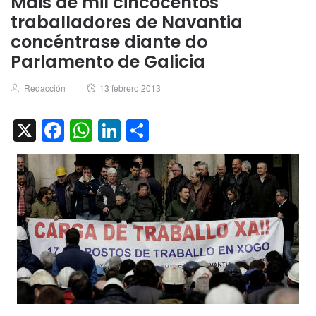
Máis de mil cincocentos
traballadores de Navantia
concéntrase diante do
Parlamento de Galicia
Author
Posted
Redacción
13 febrero 2013
on
X
Facebook
WhatsApp
LinkedIn
Compartir