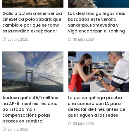
Galicia activa a emerxencia
Los destinos gallegos más
cinexética polo xabaril: que
buscados este verano:
cambia e por que se toma
Sanxenxo, Pontevedra y
esta medida excepcional
Vigo encabezan el ranking
Posted
Posted
30 julio 2026
30 julio 2026
on
on
Audasa gaña 45,9 millóns
La pesca gallega prueba
na AP-9 mentres reclama
una cámara con IA para
ao Estado máis
detectar delfines antes de
compensacións polas
que lleguen a las redes
peaxes en sombra
Posted
28 julio 2026
Posted
29 julio 2026
on