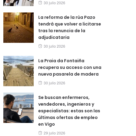
Posted
30 julio 2026
on
La reforma de la rúa Pazo
tendrá que volver a licitarse
tras la renuncia de la
adjudicataria
Posted
30 julio 2026
on
La Praia da Fontaiña
recupera su acceso con una
nueva pasarela de madera
Posted
30 julio 2026
on
Se buscan enfermeros,
vendedores, ingenieros y
especialistas: estas son las
últimas ofertas de empleo
en Vigo
Posted
29 julio 2026