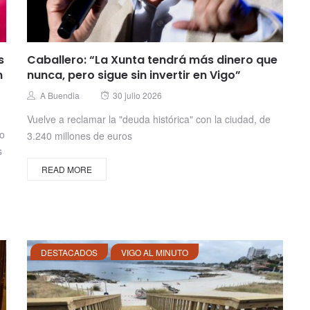
s
Caballero: “La Xunta tendrá más dinero que
n
nunca, pero sigue sin invertir en Vigo”
Posted
Author
A Buendia
30 julio 2026
on
Vuelve a reclamar la "deuda histórica" con la ciudad, de
no
3.240 millones de euros
s
READ MORE
DESTACADOS
VIGO AL MINUTO