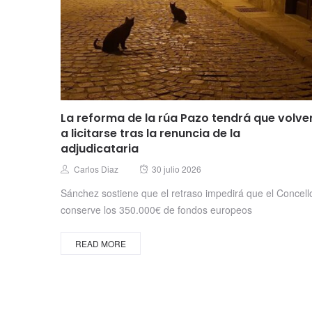
La reforma de la rúa Pazo tendrá que volve
a licitarse tras la renuncia de la
adjudicataria
Posted
Author
Carlos Diaz
30 julio 2026
on
Sánchez sostiene que el retraso impedirá que el Concell
conserve los 350.000€ de fondos europeos
READ MORE