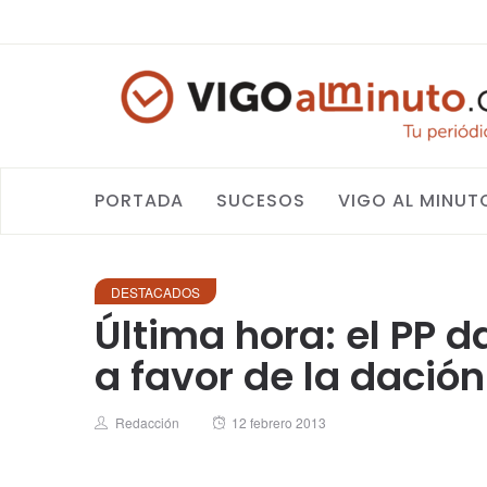
PORTADA
SUCESOS
VIGO AL MINUT
DESTACADOS
Última hora: el PP d
a favor de la dació
Author
Posted
Redacción
12 febrero 2013
on