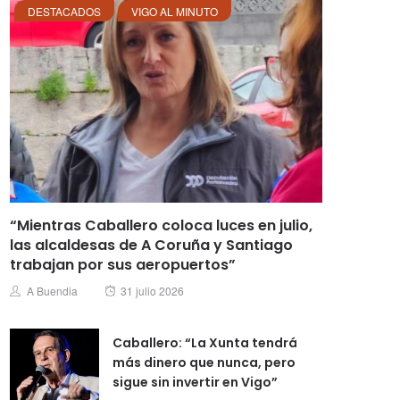
DESTACADOS
VIGO AL MINUTO
“Mientras Caballero coloca luces en julio,
las alcaldesas de A Coruña y Santiago
trabajan por sus aeropuertos”
Posted
Author
A Buendia
31 julio 2026
on
Caballero: “La Xunta tendrá
más dinero que nunca, pero
sigue sin invertir en Vigo”