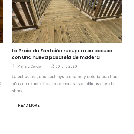
r
La Praia da Fontaiña recupera su acceso
con una nueva pasarela de madera
Posted
Author
Maria L Garcia
30 julio 2026
on
La estructura, que sustituye a otra muy deteriorada tras
o
años de exposición al mar, encara sus últimos días de
obras
READ MORE