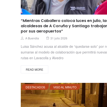
“Mientras Caballero coloca luces en julio, la
alcaldesas de A Coruña y Santiago trabaja
por sus aeropuertos”
Posted
Author
A Buendia
31 julio 2026
on
Luisa Sánchez acusa al alcalde de “quedarse solo” por 
sumarse al modelo de colaboración que permitirá nueva
rutas en Lavacolla y Alvedro
READ MORE
DESTACADOS
VIGO AL MINUTO