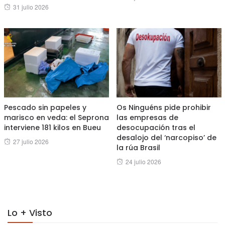
Posted
31 julio 2026
on
on
Pescado sin papeles y
Os Ninguéns pide prohibir
marisco en veda: el Seprona
las empresas de
interviene 181 kilos en Bueu
desocupación tras el
desalojo del ‘narcopiso’ de
Posted
27 julio 2026
la rúa Brasil
on
Posted
24 julio 2026
on
Lo + Visto