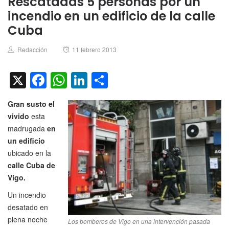
Rescatadas 5 personas por un
incendio en un edificio de la calle
Cuba
Author
Posted
Redacción
11 febrero 2013
on
X
Facebook
WhatsApp
LinkedIn
Compartir
Gran susto el
vivido
esta
madrugada
en
un edificio
ubicado en la
calle Cuba de
Vigo.
Un incendio
desatado en
plena noche
Los bomberos de Vigo en una intervención pasada