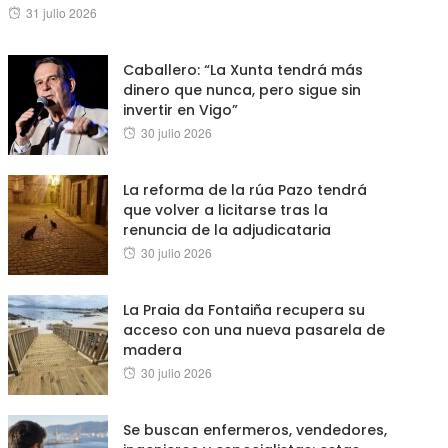
Posted
31 julio 2026
on
Caballero: “La Xunta tendrá más
dinero que nunca, pero sigue sin
invertir en Vigo”
Posted
30 julio 2026
on
La reforma de la rúa Pazo tendrá
que volver a licitarse tras la
renuncia de la adjudicataria
Posted
30 julio 2026
on
La Praia da Fontaiña recupera su
acceso con una nueva pasarela de
madera
Posted
30 julio 2026
on
Se buscan enfermeros, vendedores,