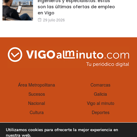
ingenieros y especialistas: estas
son las últimas ofertas de empleo
en Vigo
Posted
29 julio 2026
on
Área Metropolitana
Comarcas
Sucesos
Galicia
Nacional
Vigo al minuto
Cultura
Deportes
Utilizamos cookies para ofrecerte la mejor experiencia en
nuestra web.