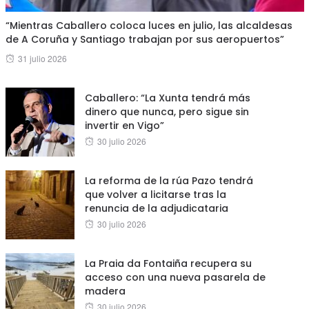
“Mientras Caballero coloca luces en julio, las alcaldesas
de A Coruña y Santiago trabajan por sus aeropuertos”
Posted
31 julio 2026
on
Caballero: “La Xunta tendrá más
dinero que nunca, pero sigue sin
invertir en Vigo”
Posted
30 julio 2026
on
La reforma de la rúa Pazo tendrá
que volver a licitarse tras la
renuncia de la adjudicataria
Posted
30 julio 2026
on
La Praia da Fontaiña recupera su
acceso con una nueva pasarela de
madera
Posted
30 julio 2026