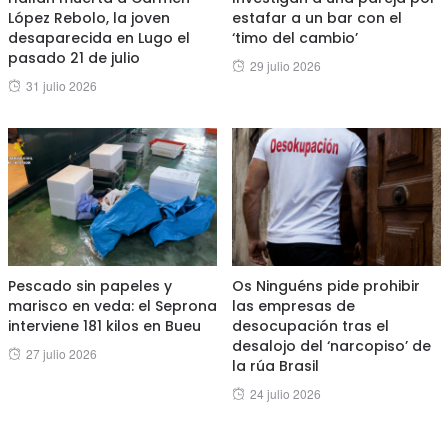
López Rebolo, la joven
estafar a un bar con el
desaparecida en Lugo el
‘timo del cambio’
pasado 21 de julio
Posted
29 julio 2026
Posted
31 julio 2026
on
on
Pescado sin papeles y
Os Ninguéns pide prohibir
marisco en veda: el Seprona
las empresas de
interviene 181 kilos en Bueu
desocupación tras el
desalojo del ‘narcopiso’ de
Posted
27 julio 2026
la rúa Brasil
on
Posted
24 julio 2026
on