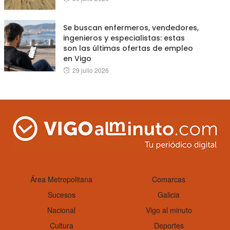
on
Se buscan enfermeros, vendedores,
ingenieros y especialistas: estas
son las últimas ofertas de empleo
en Vigo
Posted
29 julio 2026
on
Área Metropolitana
Comarcas
Sucesos
Galicia
Nacional
Vigo al minuto
Cultura
Deportes