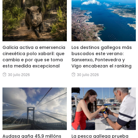
Galicia activa a emerxencia
Los destinos gallegos más
cinexética polo xabaril: que
buscados este verano:
cambia e por que se toma
Sanxenxo, Pontevedra y
esta medida excepcional
Vigo encabezan el ranking
Posted
Posted
30 julio 2026
30 julio 2026
on
on
Audasa gaña 45,9 millóns
La pesca gallega prueba