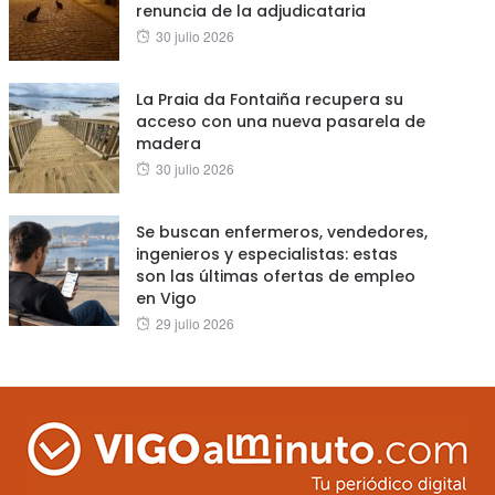
renuncia de la adjudicataria
Posted
30 julio 2026
on
La Praia da Fontaiña recupera su
acceso con una nueva pasarela de
madera
Posted
30 julio 2026
on
Se buscan enfermeros, vendedores,
ingenieros y especialistas: estas
son las últimas ofertas de empleo
en Vigo
Posted
29 julio 2026
on