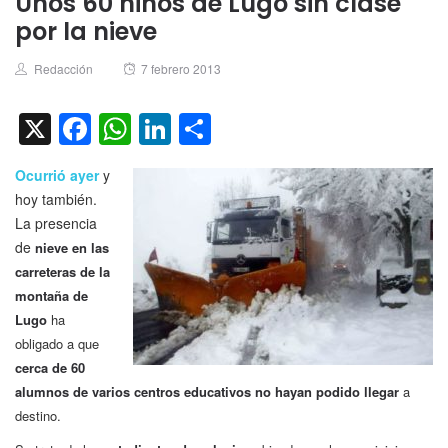
Unos 60 niños de Lugo sin clase
por la nieve
Author
Posted
Redacción
7 febrero 2013
on
X
Facebook
WhatsApp
LinkedIn
Compartir
Ocurrió ayer
y
hoy también.
La presencia
de
nieve en las
carreteras de la
montaña de
Lugo
ha
obligado a que
cerca de 60
alumnos de varios centros educativos no hayan podido llegar
a
destino.