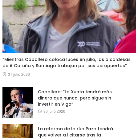
“Mientras Caballero coloca luces en julio, las alcaldesas
de A Coruña y Santiago trabajan por sus aeropuertos”
Posted
31 julio 2026
on
Caballero: “La Xunta tendrá más
dinero que nunca, pero sigue sin
invertir en Vigo”
Posted
30 julio 2026
on
La reforma de la rúa Pazo tendrá
que volver a licitarse tras la