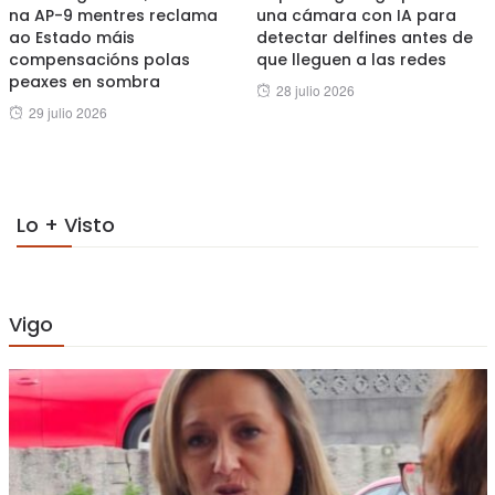
na AP-9 mentres reclama
una cámara con IA para
ao Estado máis
detectar delfines antes de
compensacións polas
que lleguen a las redes
peaxes en sombra
Posted
28 julio 2026
Posted
29 julio 2026
on
on
Lo + Visto
Vigo