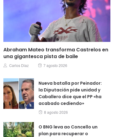
Abraham Mateo transforma Castrelos en
una gigantesca pista de baile
Posted
Author
Carlos Diaz
7 agosto 2026
on
Nueva batalla por Peinador:
la Diputación pide unidad y
Caballero dice que el PP «ha
acabado cediendo»
Posted
8 agosto 2026
on
O BNG leva ao Concello un
plan para recuperar o