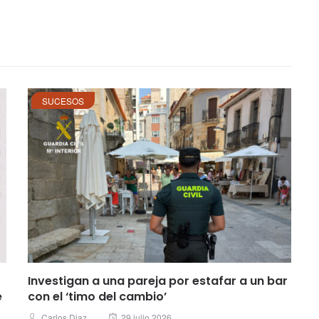
SUCESOS
Investigan a una pareja por estafar a un bar
e
con el ‘timo del cambio’
Posted
Author
Carlos Diaz
29 julio 2026