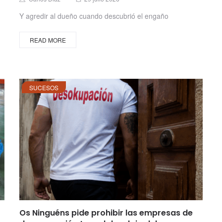
on
Y agredir al dueño cuando descubrió el engaño
READ MORE
SUCESOS
Os Ninguéns pide prohibir las empresas de