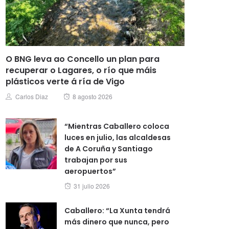
O BNG leva ao Concello un plan para
recuperar o Lagares, o río que máis
plásticos verte á ría de Vigo
Posted
Author
Carlos Diaz
8 agosto 2026
on
“Mientras Caballero coloca
luces en julio, las alcaldesas
de A Coruña y Santiago
trabajan por sus
aeropuertos”
Posted
31 julio 2026
on
Caballero: “La Xunta tendrá
más dinero que nunca, pero