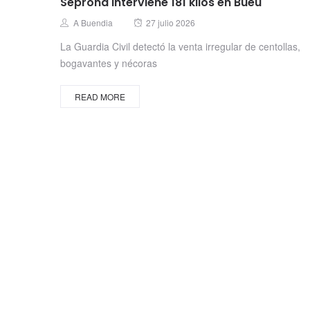
Seprona interviene 181 kilos en Bueu
Posted
Author
A Buendia
27 julio 2026
on
La Guardia Civil detectó la venta irregular de centollas,
bogavantes y nécoras
READ MORE