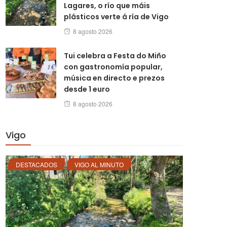
Lagares, o río que máis
plásticos verte á ría de Vigo
Posted
8 agosto 2026
on
Tui celebra a Festa do Miño
con gastronomía popular,
música en directo e prezos
desde 1 euro
Posted
8 agosto 2026
on
Vigo
DESTACADOS
VIGO AL MINUTO