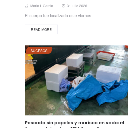
Posted
Author
Maria L Garcia
31 julio 2026
on
El cuerpo fue localizado este viernes
READ MORE
SUCESOS
Pescado sin papeles y marisco en veda: el