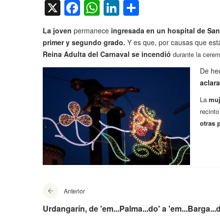
X
Facebook
WhatsApp
LinkedIn
Compartir
La joven
permanece
ingresada en un hospital de San
primer y segundo grado.
Y es que, por causas que est
Reina Adulta del Carnaval se incendió
durante la cerem
De hec
aclar
La
muje
recint
otras 
Anterior
Urdangarín, de 'em...Palma...do' a 'em...Barga...