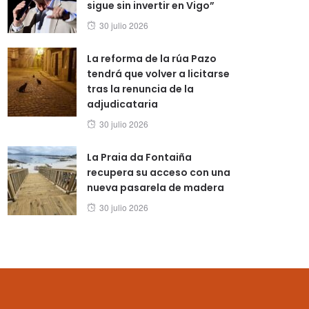
sigue sin invertir en Vigo”
Posted
30 julio 2026
on
La reforma de la rúa Pazo
tendrá que volver a licitarse
tras la renuncia de la
adjudicataria
Posted
30 julio 2026
on
La Praia da Fontaiña
recupera su acceso con una
nueva pasarela de madera
Posted
30 julio 2026
on