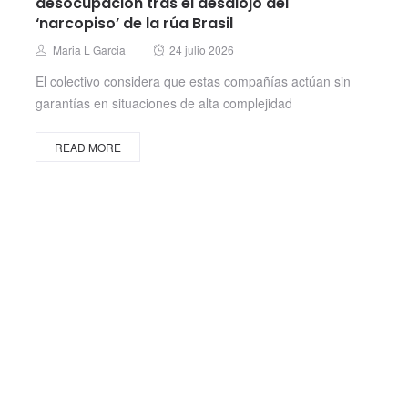
desocupación tras el desalojo del
‘narcopiso’ de la rúa Brasil
Posted
Author
Maria L Garcia
24 julio 2026
on
El colectivo considera que estas compañías actúan sin
garantías en situaciones de alta complejidad
READ MORE