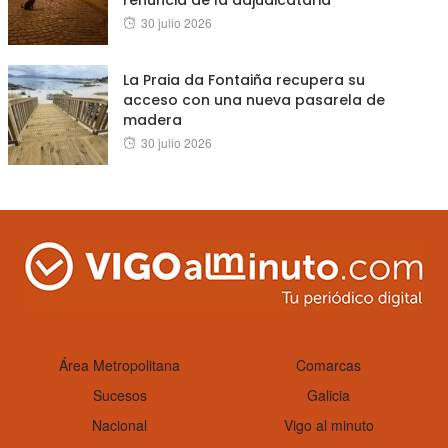
renuncia de la adjudicataria
Posted
30 julio 2026
on
La Praia da Fontaiña recupera su
acceso con una nueva pasarela de
madera
Posted
30 julio 2026
on
Área Metropolitana
Comarcas
Sucesos
Galicia
Nacional
Vigo al minuto