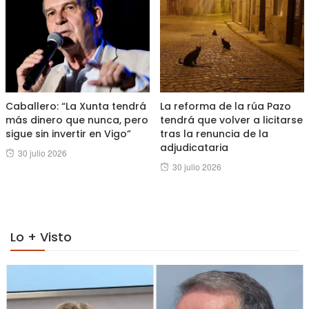
Caballero: “La Xunta tendrá
La reforma de la rúa Pazo
más dinero que nunca, pero
tendrá que volver a licitarse
sigue sin invertir en Vigo”
tras la renuncia de la
adjudicataria
Posted
30 julio 2026
Posted
30 julio 2026
on
on
Lo + Visto