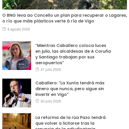
O BNG leva ao Concello un plan para recuperar o Lagares,
o río que máis plásticos verte á ría de Vigo
Posted
8 agosto 2026
on
“Mientras Caballero coloca luces
en julio, las alcaldesas de A Coruña
y Santiago trabajan por sus
aeropuertos”
Posted
31 julio 2026
on
Caballero: “La Xunta tendrá más
dinero que nunca, pero sigue sin
invertir en Vigo”
Posted
30 julio 2026
on
La reforma de la rúa Pazo tendrá
que volver a licitarse tras la