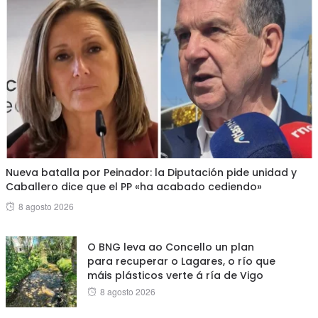
Nueva batalla por Peinador: la Diputación pide unidad y
Caballero dice que el PP «ha acabado cediendo»
Posted
8 agosto 2026
on
O BNG leva ao Concello un plan
para recuperar o Lagares, o río que
máis plásticos verte á ría de Vigo
Posted
8 agosto 2026
on