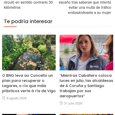
circuló en sentido contrario 30
escaño tras saberse que intentó
kilómetros
evitar una multa de tráfico
endosándosela a su mujer
Te podría interesar
O BNG leva ao Concello un
“Mientras Caballero coloca
plan para recuperar o
luces en julio, las alcaldesas
Lagares, o río que máis
de A Coruña y Santiago
plásticos verte á ría de Vigo
trabajan por sus
aeropuertos”
Posted
8 agosto 2026
Posted
31 julio 2026
on
on