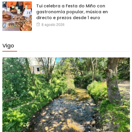
Tui celebra a Festa do Miño con
gastronomía popular, música en
directo e prezos desde 1 euro
Posted
8 agosto 2026
on
Vigo