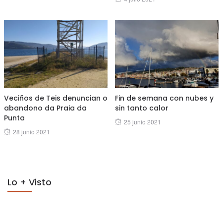
on
Veciños de Teis denuncian o
Fin de semana con nubes y
abandono da Praia da
sin tanto calor
Punta
Posted
25 junio 2021
Posted
28 junio 2021
on
on
Lo + Visto