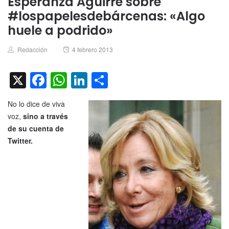
Esperanza Aguirre sobre
#lospapelesdebárcenas: «Algo
huele a podrido»
Author
Posted
Redacción
4 febrero 2013
on
X
Facebook
WhatsApp
LinkedIn
Compartir
No lo dice de viva
voz,
sino a través
de su cuenta de
Twitter.