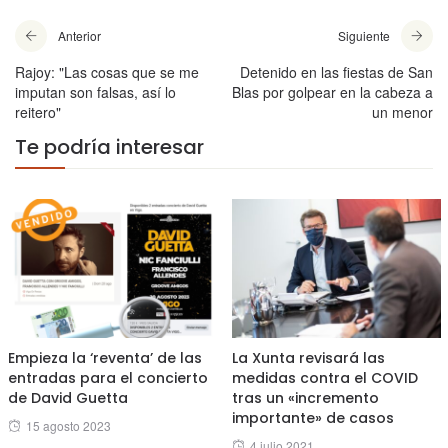
Anterior
Siguiente
Rajoy: "Las cosas que se me
Detenido en las fiestas de San
imputan son falsas, así lo
Blas por golpear en la cabeza a
reitero"
un menor
Te podría interesar
Empieza la ‘reventa’ de las
La Xunta revisará las
entradas para el concierto
medidas contra el COVID
de David Guetta
tras un «incremento
importante» de casos
Posted
15 agosto 2023
Posted
4 julio 2021
on