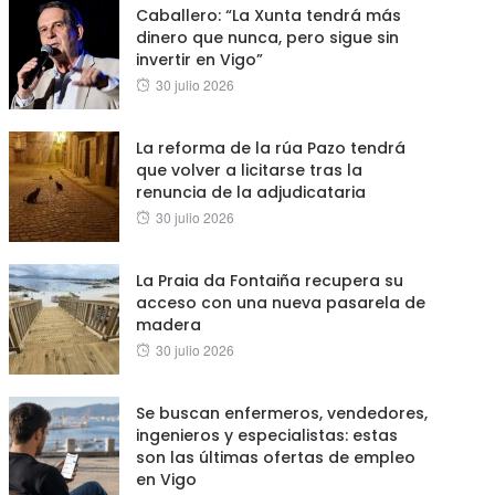
Caballero: “La Xunta tendrá más
dinero que nunca, pero sigue sin
invertir en Vigo”
Posted
30 julio 2026
on
La reforma de la rúa Pazo tendrá
que volver a licitarse tras la
renuncia de la adjudicataria
Posted
30 julio 2026
on
La Praia da Fontaiña recupera su
acceso con una nueva pasarela de
madera
Posted
30 julio 2026
on
Se buscan enfermeros, vendedores,
ingenieros y especialistas: estas
son las últimas ofertas de empleo
en Vigo