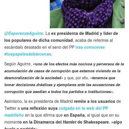
@EsperanzaAguirre
. La
ex presidenta de Madrid y líder de
los populares de dicha comunidad
, acaba de referirse al
escándalo desatado en el seno del PP
tras conocerse
#lospapelesdebárcenas.
Según Aguirre,
«u
no de los efectos más nocivos y perversos de la
acumulación de casos de corrupción que estamos viviendo es la
desmoralización de la sociedad»
y que, por ello,
«
tenemos que
tomar decisiones drásticas y ejemplares ante las acusaciones de
corrupción que asedian a todos los partidos e instituciones».
Asimismo, la ex presidenta de Madrid
remite a los usuarios
de
Twitter a
una reflexión suya
colgada en la web del PP
madrileño
en la que afirma que
en España,
al igual que en su
moment
o en la Dinamarca del
Hamlet
de Shakespeare
,
«algo
huele a podrido».