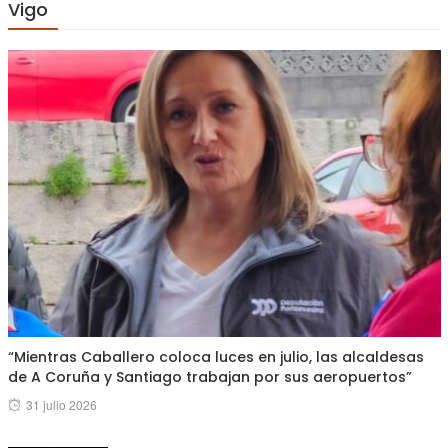
Vigo
“Mientras Caballero coloca luces en julio, las alcaldesas
de A Coruña y Santiago trabajan por sus aeropuertos”
Posted
31 julio 2026
on