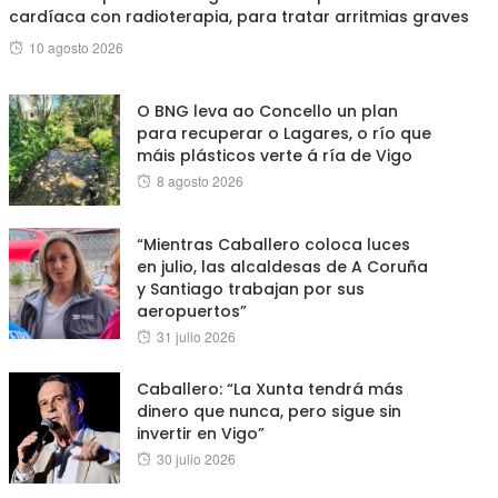
cardíaca con radioterapia, para tratar arritmias graves
Posted
10 agosto 2026
on
O BNG leva ao Concello un plan
para recuperar o Lagares, o río que
máis plásticos verte á ría de Vigo
Posted
8 agosto 2026
on
“Mientras Caballero coloca luces
en julio, las alcaldesas de A Coruña
y Santiago trabajan por sus
aeropuertos”
Posted
31 julio 2026
on
Caballero: “La Xunta tendrá más
dinero que nunca, pero sigue sin
invertir en Vigo”
Posted
30 julio 2026
on