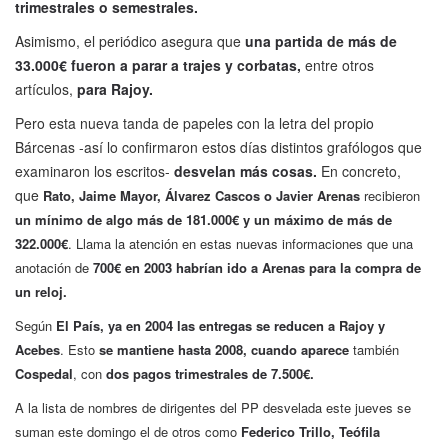
trimestrales o semestrales.
Asimismo, el periódico asegura que
una partida de más de
33.000€ fueron a parar a trajes y corbatas,
entre otros
artículos,
para Rajoy.
Pero esta nueva tanda de papeles con la letra del propio
Bárcenas -así lo confirmaron estos días distintos grafólogos que
examinaron los escritos-
desvelan más cosas.
En concreto,
que
Rato, Jaime Mayor, Álvarez Cascos o Javier Arenas
recibieron
un mínimo de algo más de 181.000€ y un máximo de más de
322.000€
. Llama la atención en estas nuevas informaciones que una
anotación de
700€ en 2003 habrían ido a Arenas para la compra de
un reloj.
Según
El País, ya en
2004 las entregas se reducen a
Rajoy y
Acebes
. Esto
se mantiene hasta 2008, cuando aparece
también
Cospedal
, con
dos pagos trimestrales de 7.500€.
A la lista de nombres de dirigentes del PP desvelada este jueves se
suman este domingo el de otros como
Federico Trillo, Teófila