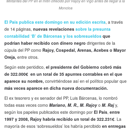
Militantes del PP en el mitin ofrecido por Rajoy en Vigo antes de llegar a la
Moncloa
El País publica este domingo en su edición escrita
, a través
de 14 páginas,
nuevas revelaciones
sobre la presunta
contabilidad ‘B’ de Bárcenas y los sobresueldos
que
podrían haber recibido con dinero negro
dirigentes de la
cúpula del PP como
Rajoy, Cospedal, Arenas, Acebes o Mayor
Oreja,
entre otros.
Según este periódico,
el presidente del Gobierno cobró más
de 322.000€ en un total de 35 apuntes contables en el que
aparece su nombre,
convirtiéndose así en el político popular que
más veces aparece en dicha nueva documentación.
El ex tesorero y ex senador del PP, Luis Bárcenas, lo nombró
todas esas veces como
Mariano, M. R., M. Rajoy
o
M. Raj
y,
según los papeles publicados este domingo por
El País
,
entre
1997 y 2008, Rajoy habría recibido un total de 322.231€
. La
mayoría de esos ‘sobresueldos’ los habría percibido
en entregas