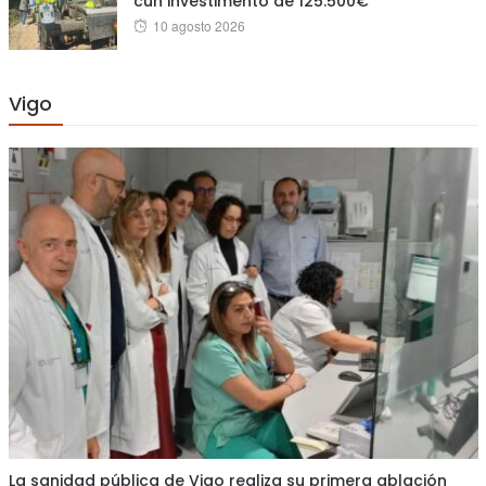
cun investimento de 125.500€
Posted
10 agosto 2026
on
Vigo
La sanidad pública de Vigo realiza su primera ablación