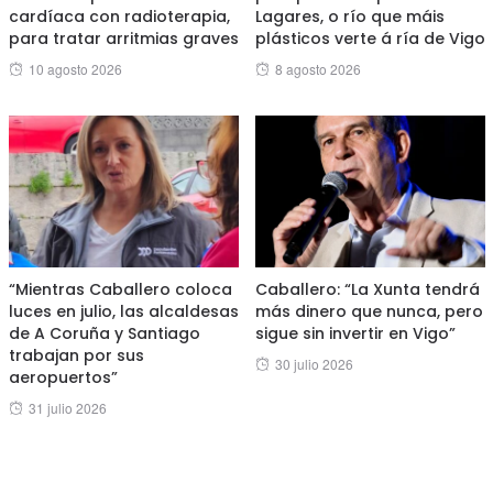
cardíaca con radioterapia,
Lagares, o río que máis
para tratar arritmias graves
plásticos verte á ría de Vigo
Posted
Posted
10 agosto 2026
8 agosto 2026
on
on
“Mientras Caballero coloca
Caballero: “La Xunta tendrá
luces en julio, las alcaldesas
más dinero que nunca, pero
de A Coruña y Santiago
sigue sin invertir en Vigo”
trabajan por sus
Posted
30 julio 2026
aeropuertos”
on
Posted
31 julio 2026
on