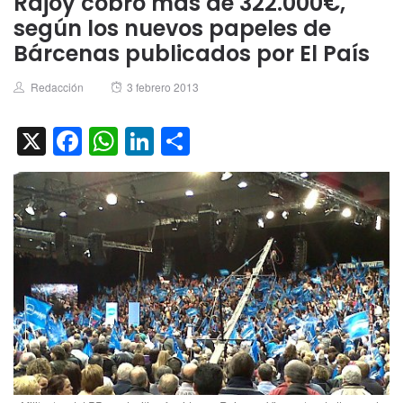
Rajoy cobró más de 322.000€,
según los nuevos papeles de
Bárcenas publicados por El País
Author
Posted
Redacción
3 febrero 2013
on
X
Facebook
WhatsApp
LinkedIn
Compartir