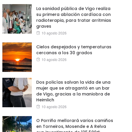
La sanidad pública de Vigo realiza
su primera ablación cardíaca con
radioterapia, para tratar arritmias
graves
Posted
10 agosto 2026
on
Cielos despejados y temperaturas
cercanas a los 30 grados
Posted
10 agosto 2026
on
Dos policías salvan la vida de una
mujer que se atragantó en un bar
de Vigo, gracias a la maniobra de
Heimlich
Posted
10 agosto 2026
on
O Porriño mellorará varios camiños
en Torneiros, Mosende e A Relva