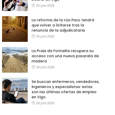
Posted
30 julio 2026
on
La reforma de la rúa Pazo tendrá
que volver a licitarse tras la
renuncia de la adjudicataria
Posted
30 julio 2026
on
La Praia da Fontaiña recupera su
acceso con una nueva pasarela de
madera
Posted
30 julio 2026
on
Se buscan enfermeros, vendedores,
ingenieros y especialistas: estas
son las últimas ofertas de empleo
en Vigo
Posted
29 julio 2026
on