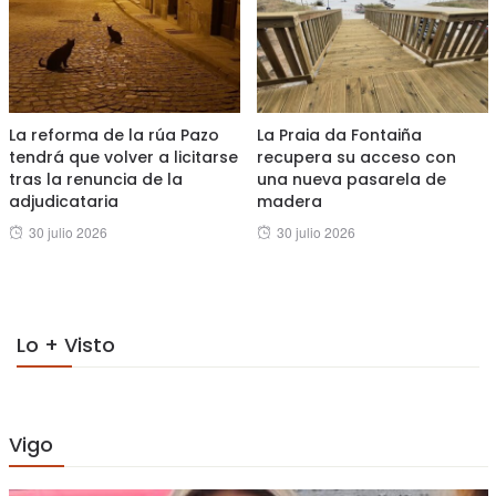
La reforma de la rúa Pazo
La Praia da Fontaiña
tendrá que volver a licitarse
recupera su acceso con
tras la renuncia de la
una nueva pasarela de
adjudicataria
madera
Posted
Posted
30 julio 2026
30 julio 2026
on
on
Lo + Visto
Vigo