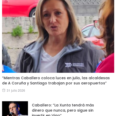
“Mientras Caballero coloca luces en julio, las alcaldesas
de A Coruña y Santiago trabajan por sus aeropuertos”
Posted
31 julio 2026
on
Caballero: “La Xunta tendrá más
dinero que nunca, pero sigue sin
invertir en Vigo”