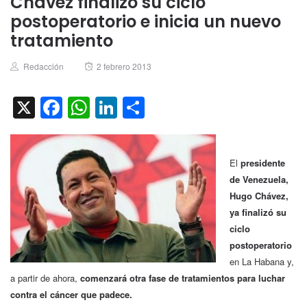
Chávez finalizó su ciclo
postoperatorio e inicia un nuevo
tratamiento
Author
Posted
Redacción
2 febrero 2013
on
X
Facebook
WhatsApp
LinkedIn
Compartir
El
presidente
de Venezuela,
Hugo Chávez,
ya finalizó su
ciclo
postoperatorio
en La Habana y,
a partir de ahora,
comenzará otra fase de tratamientos para luchar
contra el cáncer que padece.