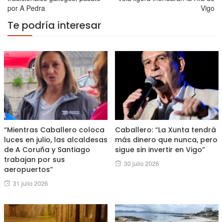
por A Pedra
Vigo
Te podría interesar
“Mientras Caballero coloca
Caballero: “La Xunta tendrá
luces en julio, las alcaldesas
más dinero que nunca, pero
de A Coruña y Santiago
sigue sin invertir en Vigo”
trabajan por sus
Posted
30 julio 2026
aeropuertos”
on
Posted
31 julio 2026
on