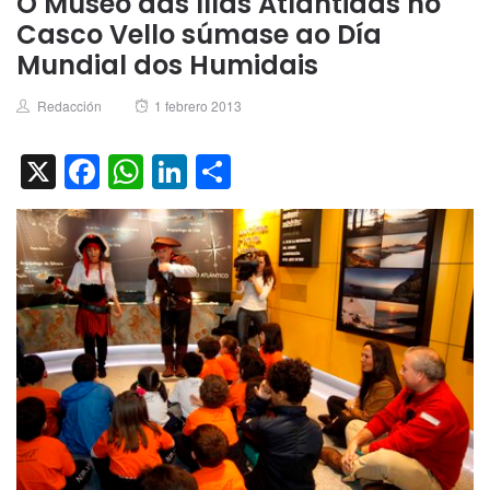
O Museo das Illas Atlántidas no
Casco Vello súmase ao Día
Mundial dos Humidais
Author
Posted
Redacción
1 febrero 2013
on
X
Facebook
WhatsApp
LinkedIn
Compartir