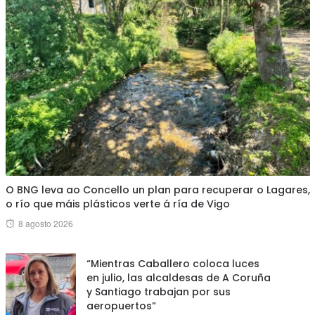
O BNG leva ao Concello un plan para recuperar o Lagares,
o río que máis plásticos verte á ría de Vigo
Posted
8 agosto 2026
on
“Mientras Caballero coloca luces
en julio, las alcaldesas de A Coruña
y Santiago trabajan por sus
aeropuertos”