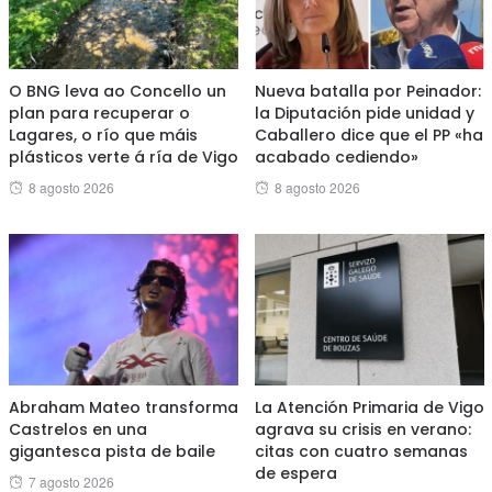
O BNG leva ao Concello un
Nueva batalla por Peinador:
plan para recuperar o
la Diputación pide unidad y
Lagares, o río que máis
Caballero dice que el PP «ha
plásticos verte á ría de Vigo
acabado cediendo»
Posted
Posted
8 agosto 2026
8 agosto 2026
on
on
Abraham Mateo transforma
La Atención Primaria de Vigo
Castrelos en una
agrava su crisis en verano:
gigantesca pista de baile
citas con cuatro semanas
de espera
Posted
7 agosto 2026