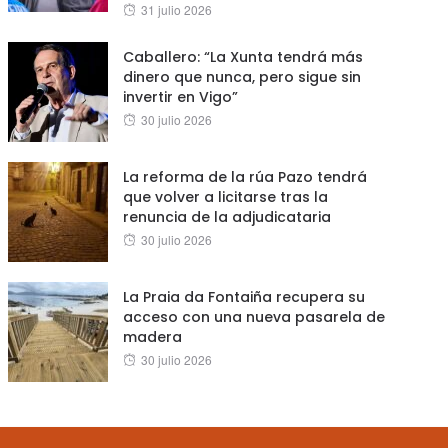
Posted
31 julio 2026
on
Caballero: “La Xunta tendrá más
dinero que nunca, pero sigue sin
invertir en Vigo”
Posted
30 julio 2026
on
La reforma de la rúa Pazo tendrá
que volver a licitarse tras la
renuncia de la adjudicataria
Posted
30 julio 2026
on
La Praia da Fontaiña recupera su
acceso con una nueva pasarela de
madera
Posted
30 julio 2026
on