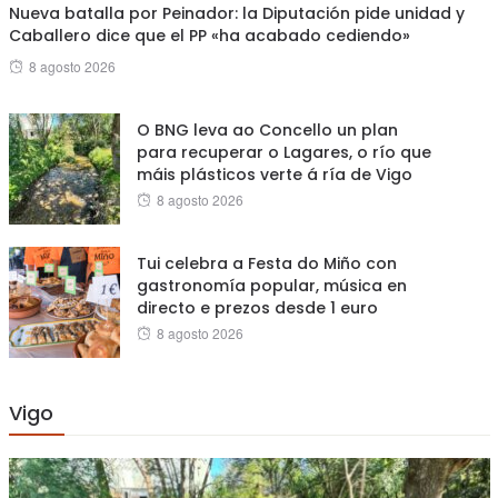
Nueva batalla por Peinador: la Diputación pide unidad y
Caballero dice que el PP «ha acabado cediendo»
Posted
8 agosto 2026
on
O BNG leva ao Concello un plan
para recuperar o Lagares, o río que
máis plásticos verte á ría de Vigo
Posted
8 agosto 2026
on
Tui celebra a Festa do Miño con
gastronomía popular, música en
directo e prezos desde 1 euro
Posted
8 agosto 2026
on
Vigo