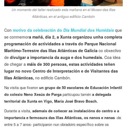
Un momento del taller realizado esta mañana en el Museo das Illas
Atlánticas, en el antiguo edificio Cambón
Con
motivo da celebración do
Día Mundial dos Humidais
que
se conmemor
a mañá, día 2, a Xunta organizou unha completa
programación de actividades a través do Parque Nacional
Marítimo-Terrestre das Illas Atlánticas de Galicia
co obxectivo
de
divulgar a importancia da auga e dos humedais.
Coa idea
de chegar a
máis de 300 persoas, estas actividades teñen
lugar no novo Centro de Interpretación e de Visitantes das
Illas Atlánticas,
no edificio Cambón.
Na visita que fixeron
un grupo de 50 escolares de Educación Infantil
do colexio Neno Xesús de Parga
particupou tamén
a delegada
territorial da Xunta en Vigo, María José Bravo Bosch
.
Durante a visita,
ademais de coñecer as instalacións do centro e a
importancia e fermosura das Illas Atlánticas, os nenos e nenas
-de
entre 5 a 7 anos- participaron nun obradoiro específico sobre os