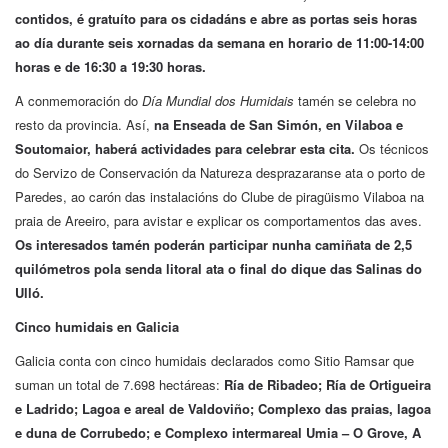
contidos, é gratuíto para os cidadáns e abre as portas seis horas
ao día durante seis xornadas da semana en horario de 11:00-14:00
horas e de 16:30 a 19:30 horas.
A conmemoración do
Día Mundial dos Humidais
tamén se celebra no
resto da provincia. Así,
na Enseada de San Simón, en Vilaboa e
Soutomaior, haberá actividades para celebrar esta cita.
Os técnicos
do Servizo de Conservación da Natureza desprazaranse ata o porto de
Paredes, ao carón das instalacións do Clube de piragüismo Vilaboa na
praia de Areeiro, para avistar e explicar os comportamentos das aves.
Os interesados tamén poderán participar nunha camiñata de 2,5
quilómetros pola senda litoral ata o final do dique das Salinas do
Ulló.
Cinco humidais en Galicia
Galicia conta con cinco humidais declarados como Sitio Ramsar que
suman un total de 7.698 hectáreas:
Ría de Ribadeo; Ría de Ortigueira
e Ladrido; Lagoa e areal de Valdoviño; Complexo das praias, lagoa
e duna de Corrubedo; e Complexo intermareal Umia – O Grove, A