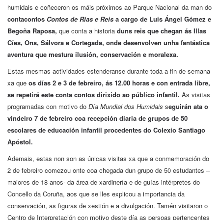
humidais e coñeceron os máis próximos ao Parque Nacional da man do
contacontos
Contos de Rías e Reis
a cargo de Luis Ángel Gómez e
Begoña Raposa,
que conta a historia
duns reis que chegan ás Illas
Cíes, Ons, Sálvora e Cortegada, onde desenvolven unha fantástica
aventura que mestura ilusión, conservación e moralexa.
Estas mesmas actividades estenderanse durante toda a fin de semana
xa que
os días 2 e 3 de febreiro, ás 12.00 horas e con entrada libre,
se repetirá este conta contos dirixido ao público infantil.
As visitas
programadas con motivo do
Día Mundial dos Humidais
s
eguirán ata o
vindeiro 7 de febreiro coa recepción diaria de grupos de 50
escolares de educación infantil procedentes do Colexio Santiago
Apóstol.
Ademais, estas non son as únicas visitas xa que a conmemoración do
2 de febreiro comezou onte coa chegada dun grupo de 50 estudantes –
maiores de 18 anos- da área de xardinería e de guías intérpretes do
Concello da Coruña, aos que se lles explicou a importancia da
conservación, as figuras de xestión e a divulgación. Tamén visitaron o
Centro de Interpretación con motivo deste día as persoas pertencentes