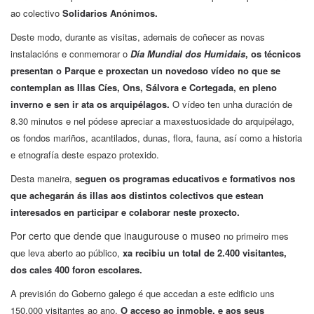
ao colectivo
Solidarios Anónimos.
Deste modo, durante as visitas, ademais de coñecer as novas
instalacións e conmemorar o
Día Mundial dos Humidais
, os técnicos
presentan o Parque e proxectan un novedoso vídeo no que se
contemplan as Illas Cíes, Ons, Sálvora e Cortegada, en pleno
inverno e sen ir ata os arquipélagos.
O vídeo ten unha duración de
8.30 minutos e nel pódese apreciar a maxestuosidade do arquipélago,
os fondos mariños, acantilados, dunas, flora, fauna, así como a historia
e etnografía deste espazo protexido.
Desta maneira,
seguen os programas educativos e formativos nos
que achegarán ás illas aos distintos colectivos que estean
interesados en participar e colaborar neste proxecto.
Por certo que dende que inaugurouse o museo
no primeiro mes
que leva aberto ao público,
xa recibiu un total de 2.400 visitantes,
dos cales 400 foron escolares.
A previsión do Goberno galego é que accedan a este edificio uns
150.000 visitantes ao ano.
O acceso ao inmoble, e aos seus