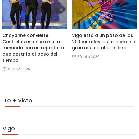
Chayanne convierte
Vigo está a un paso de los
Castrelos en un viaje a la
200 murales: así crecerá su
memoria con un repertorio
gran museo al aire libre
que desafía al paso del
Posted
30 julio 2026
tiempo
on
Posted
31 julio 2026
on
Lo + Visto
Vigo