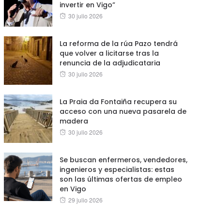
invertir en Vigo”
Posted
30 julio 2026
on
La reforma de la rúa Pazo tendrá
que volver a licitarse tras la
renuncia de la adjudicataria
Posted
30 julio 2026
on
La Praia da Fontaiña recupera su
acceso con una nueva pasarela de
madera
Posted
30 julio 2026
on
Se buscan enfermeros, vendedores,
ingenieros y especialistas: estas
son las últimas ofertas de empleo
en Vigo
Posted
29 julio 2026
on