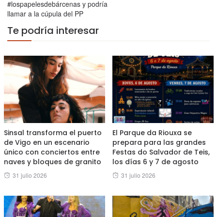
#lospapelesdebárcenas y podría
llamar a la cúpula del PP
Te podría interesar
Sinsal transforma el puerto
El Parque da Riouxa se
de Vigo en un escenario
prepara para las grandes
único con conciertos entre
Festas do Salvador de Teis,
naves y bloques de granito
los días 6 y 7 de agosto
Posted
Posted
31 julio 2026
31 julio 2026
on
on