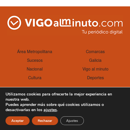
Área Metropolitana
Comarcas
Sucesos
Galicia
Nacional
Vigo al minuto
Cultura
Deportes
Utilizamos cookies para ofrecerte la mejor experiencia en
nuestra web.
Aviso Legal
Política de cookies
Puedes aprender más sobre qué cookies utilizamos o
desactivarlas en los
ajustes
.
Aceptar
Rechazar
Ajustes