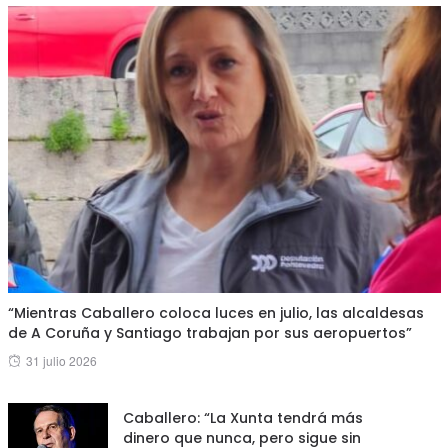
“Mientras Caballero coloca luces en julio, las alcaldesas
de A Coruña y Santiago trabajan por sus aeropuertos”
Posted
31 julio 2026
on
Caballero: “La Xunta tendrá más
dinero que nunca, pero sigue sin