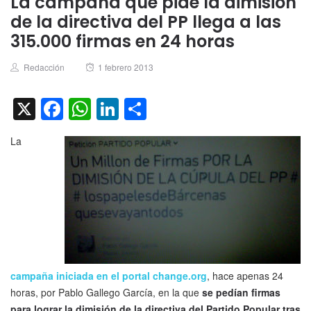
La campaña que pide la dimisión
de la directiva del PP llega a las
315.000 firmas en 24 horas
Author
Posted
Redacción
1 febrero 2013
on
X
Facebook
WhatsApp
LinkedIn
Compartir
La
campaña iniciada en el portal change.org
, hace apenas 24
horas, por Pablo Gallego García, en la que
se pedían firmas
para lograr la dimisión de la directiva del Partido Popular tras