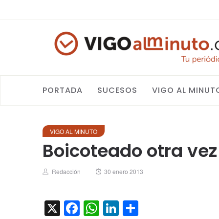
PORTADA
SUCESOS
VIGO AL MINUT
VIGO AL MINUTO
Boicoteado otra vez
Author
Posted
Redacción
30 enero 2013
on
X
Facebook
WhatsApp
LinkedIn
Compartir