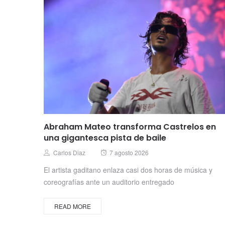
Abraham Mateo transforma Castrelos en
una gigantesca pista de baile
Posted
Author
Carlos Diaz
7 agosto 2026
on
El artista gaditano enlaza casi dos horas de música y
coreografías ante un auditorio entregado
READ MORE