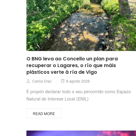
O BNG leva ao Concello un plan para
recuperar o Lagares, o río que máis
plásticos verte á ría de Vigo
Posted
Author
Carlos Diaz
8 agosto 2026
on
E propón declarar todo o seu percorrido como Espazo
Natural de Interese Local (ENIL)
READ MORE