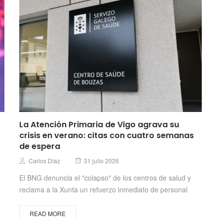
La Atención Primaria de Vigo agrava su
crisis en verano: citas con cuatro semanas
de espera
Posted
Author
Carlos Diaz
31 julio 2026
on
El BNG denuncia el "colapso" de los centros de salud y
reclama a la Xunta un refuerzo inmediato de personal
READ MORE