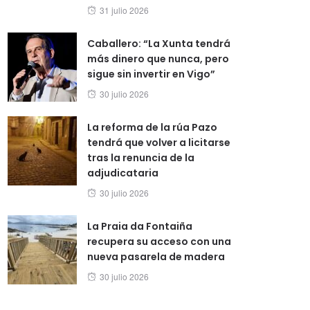
Posted
31 julio 2026
on
Caballero: “La Xunta tendrá
más dinero que nunca, pero
sigue sin invertir en Vigo”
Posted
30 julio 2026
on
La reforma de la rúa Pazo
tendrá que volver a licitarse
tras la renuncia de la
adjudicataria
Posted
30 julio 2026
on
La Praia da Fontaiña
recupera su acceso con una
nueva pasarela de madera
Posted
30 julio 2026
on