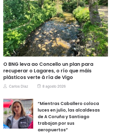
O BNG leva ao Concello un plan para
recuperar o Lagares, o río que máis
plásticos verte á ría de Vigo
Posted
Author
Carlos Diaz
8 agosto 2026
on
“Mientras Caballero coloca
luces en julio, las alcaldesas
de A Coruña y Santiago
trabajan por sus
aeropuertos”