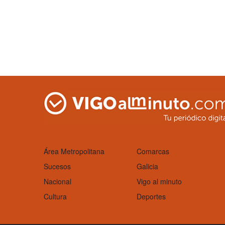
Área Metropolitana
Comarcas
Sucesos
Galicia
Nacional
Vigo al minuto
Cultura
Deportes