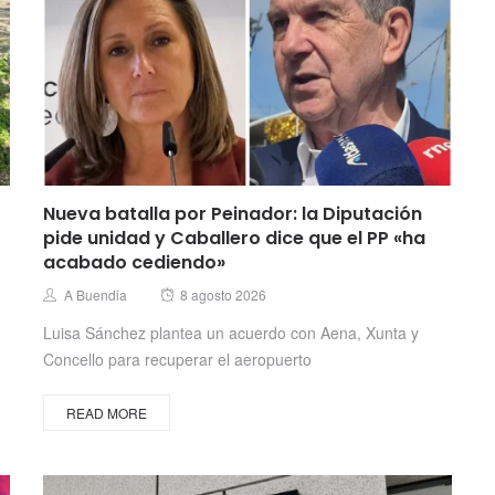
Nueva batalla por Peinador: la Diputación
pide unidad y Caballero dice que el PP «ha
acabado cediendo»
Posted
Author
A Buendia
8 agosto 2026
on
Luisa Sánchez plantea un acuerdo con Aena, Xunta y
Concello para recuperar el aeropuerto
READ MORE