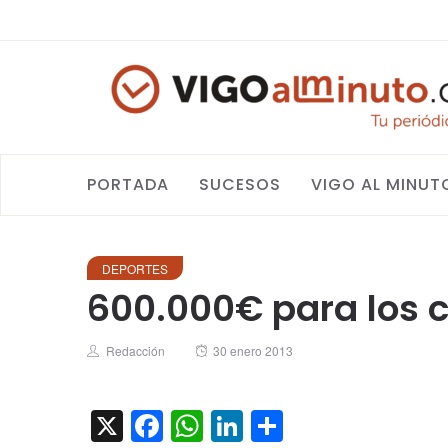
PORTADA
SUCESOS
VIGO AL MINUT
DEPORTES
600.000€ para los c
Author
Posted
Redacción
30 enero 2013
on
X
Facebook
WhatsApp
LinkedIn
Compartir