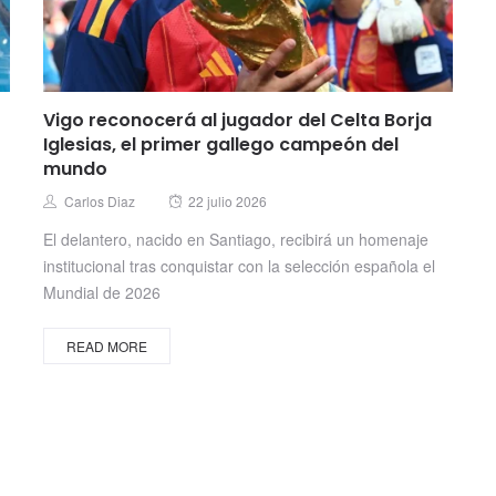
Vigo reconocerá al jugador del Celta Borja
Iglesias, el primer gallego campeón del
mundo
Posted
Author
Carlos Diaz
22 julio 2026
on
El delantero, nacido en Santiago, recibirá un homenaje
institucional tras conquistar con la selección española el
Mundial de 2026
READ MORE