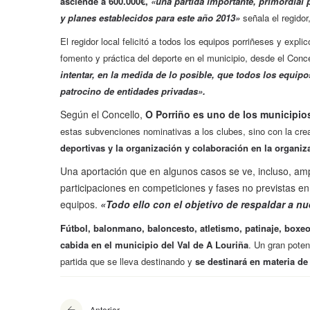
asciende a 600.000€,
«una partida importante, primordial 
y planes establecidos para este año 2013»
señala el regidor
El regidor local felicitó a todos los equipos porriñeses y expl
fomento y práctica del deporte en el municipio, desde el Conc
intentar, en la medida de lo posible, que todos los equi
patrocino de entidades privadas».
Según el Concello,
O Porriño es uno de los municipios
estas subvenciones nominativas a los clubes, sino con la cre
deportivas y la organización y colaboración en la organiz
Una aportación que en algunos casos se ve, incluso, am
participaciones en competiciones y fases no previstas en 
equipos.
«Todo ello con el objetivo de respaldar a n
Fútbol, balonmano, baloncesto, atletismo, patinaje, boxeo
cabida en el municipio del Val de A Louriña
. Un gran poten
partida que se lleva destinando y
se destinará en materia de
Anterior