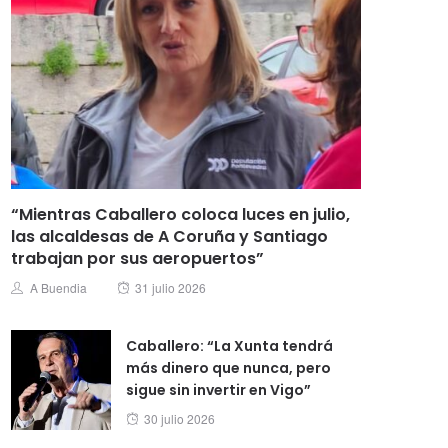
“Mientras Caballero coloca luces en julio,
las alcaldesas de A Coruña y Santiago
trabajan por sus aeropuertos”
Posted
Author
A Buendia
31 julio 2026
on
Caballero: “La Xunta tendrá
más dinero que nunca, pero
sigue sin invertir en Vigo”
Posted
30 julio 2026
on