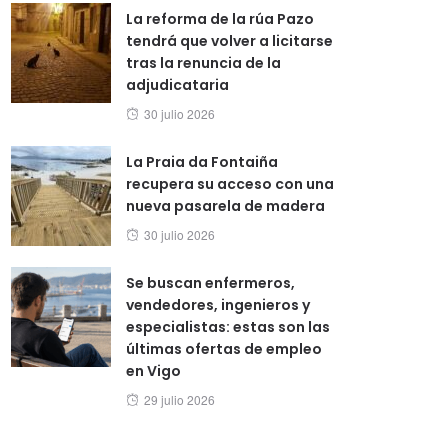
La reforma de la rúa Pazo
tendrá que volver a licitarse
tras la renuncia de la
adjudicataria
Posted
30 julio 2026
on
La Praia da Fontaiña
recupera su acceso con una
nueva pasarela de madera
Posted
30 julio 2026
on
Se buscan enfermeros,
vendedores, ingenieros y
especialistas: estas son las
últimas ofertas de empleo
en Vigo
Posted
29 julio 2026
on