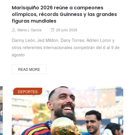
Marisquiño 2026 reúne a campeones
olímpicos, récords Guinness y las grandes
figuras mundiales
Posted
Author
Maria L Garcia
29 julio 2026
on
Danny León, Jed Mildon, Dany Torres, Adrien Loron y
otros referentes internacionales competirán del 6 al 9 de
agosto
READ MORE
DEPORTES