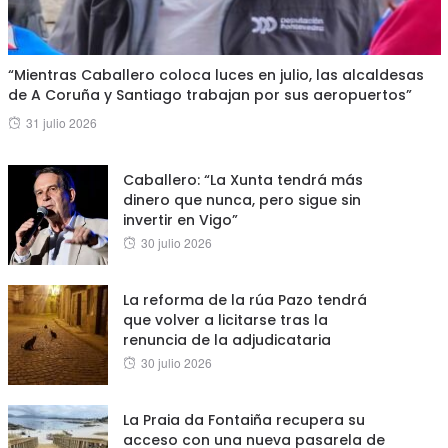
“Mientras Caballero coloca luces en julio, las alcaldesas
de A Coruña y Santiago trabajan por sus aeropuertos”
Posted
31 julio 2026
on
Caballero: “La Xunta tendrá más
dinero que nunca, pero sigue sin
invertir en Vigo”
Posted
30 julio 2026
on
La reforma de la rúa Pazo tendrá
que volver a licitarse tras la
renuncia de la adjudicataria
Posted
30 julio 2026
on
La Praia da Fontaiña recupera su
acceso con una nueva pasarela de