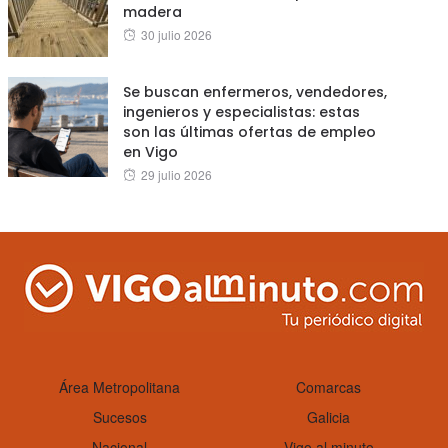
madera
Posted
30 julio 2026
on
Se buscan enfermeros, vendedores,
ingenieros y especialistas: estas
son las últimas ofertas de empleo
en Vigo
Posted
29 julio 2026
on
Área Metropolitana
Comarcas
Sucesos
Galicia
Nacional
Vigo al minuto