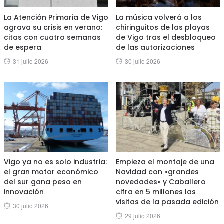
La Atención Primaria de Vigo
La música volverá a los
agrava su crisis en verano:
chiringuitos de las playas
citas con cuatro semanas
de Vigo tras el desbloqueo
de espera
de las autorizaciones
Posted
Posted
31 julio 2026
30 julio 2026
on
on
Vigo ya no es solo industria:
Empieza el montaje de una
el gran motor económico
Navidad con «grandes
del sur gana peso en
novedades» y Caballero
innovación
cifra en 5 millones las
visitas de la pasada edición
Posted
30 julio 2026
Posted
29 julio 2026
on