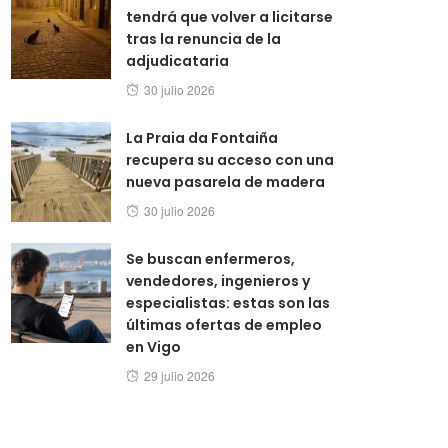
tendrá que volver a licitarse
tras la renuncia de la
adjudicataria
Posted
30 julio 2026
on
La Praia da Fontaiña
recupera su acceso con una
nueva pasarela de madera
Posted
30 julio 2026
on
Se buscan enfermeros,
vendedores, ingenieros y
especialistas: estas son las
últimas ofertas de empleo
en Vigo
Posted
29 julio 2026
on