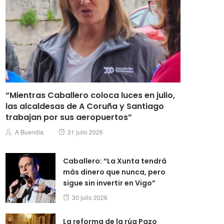
“Mientras Caballero coloca luces en julio,
las alcaldesas de A Coruña y Santiago
trabajan por sus aeropuertos”
Posted
Author
A Buendia
31 julio 2026
on
Caballero: “La Xunta tendrá
más dinero que nunca, pero
sigue sin invertir en Vigo”
Posted
30 julio 2026
on
La reforma de la rúa Pazo