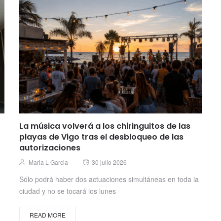
La música volverá a los chiringuitos de las
playas de Vigo tras el desbloqueo de las
autorizaciones
Posted
Author
Maria L Garcia
30 julio 2026
on
Sólo podrá haber dos actuaciones simultáneas en toda la
ciudad y no se tocará los lunes
READ MORE