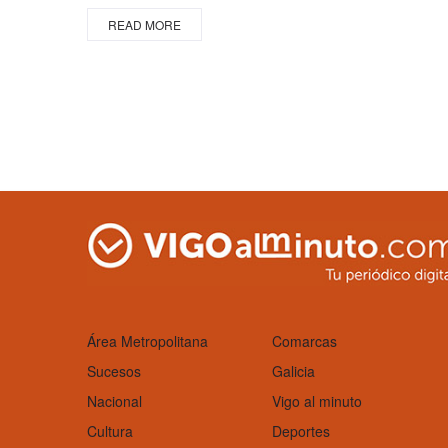
READ MORE
Área Metropolitana
Comarcas
Sucesos
Galicia
Nacional
Vigo al minuto
Cultura
Deportes