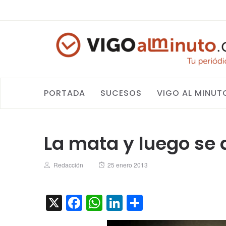
PORTADA
SUCESOS
VIGO AL MINUT
La mata y luego se
Author
Posted
Redacción
25 enero 2013
on
X
Facebook
WhatsApp
LinkedIn
Compartir