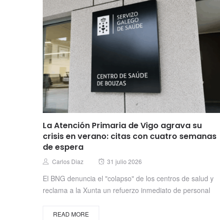
La Atención Primaria de Vigo agrava su
crisis en verano: citas con cuatro semanas
de espera
Posted
Author
Carlos Diaz
31 julio 2026
on
El BNG denuncia el "colapso" de los centros de salud y
reclama a la Xunta un refuerzo inmediato de personal
READ MORE