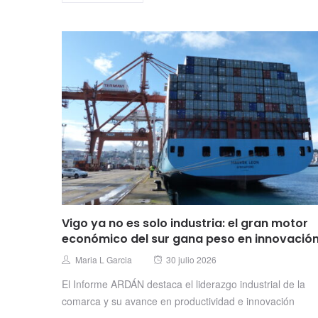
Vigo ya no es solo industria: el gran motor
económico del sur gana peso en innovació
Posted
Author
Maria L Garcia
30 julio 2026
on
El Informe ARDÁN destaca el liderazgo industrial de la
comarca y su avance en productividad e innovación