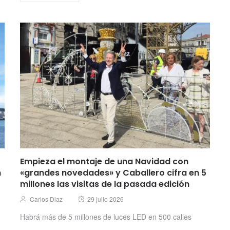
Empieza el montaje de una Navidad con
n
«grandes novedades» y Caballero cifra en 5
millones las visitas de la pasada edición
Posted
Author
Carlos Diaz
29 julio 2026
on
Habrá más de 5 millones de luces LED en 500 calles