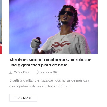
Abraham Mateo transforma Castrelos en
una gigantesca pista de baile
Posted
Author
Carlos Diaz
7 agosto 2026
on
El artista gaditano enlaza casi dos horas de música y
coreografías ante un auditorio entregado
READ MORE