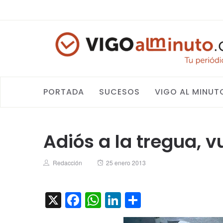
PORTADA
SUCESOS
VIGO AL MINUT
Adiós a la tregua, 
Author
Posted
Redacción
25 enero 2013
on
X
Facebook
WhatsApp
LinkedIn
Compartir