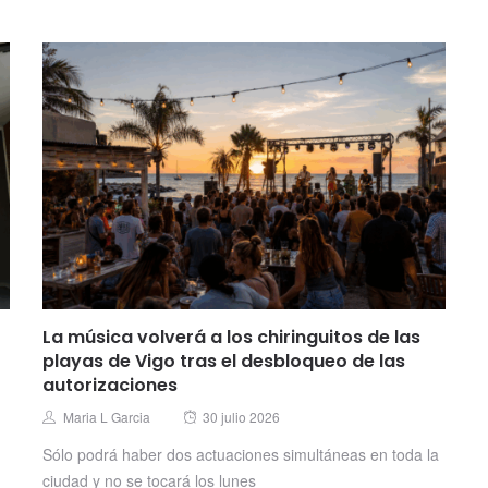
La música volverá a los chiringuitos de las
playas de Vigo tras el desbloqueo de las
autorizaciones
Posted
Author
Maria L Garcia
30 julio 2026
on
Sólo podrá haber dos actuaciones simultáneas en toda la
ciudad y no se tocará los lunes