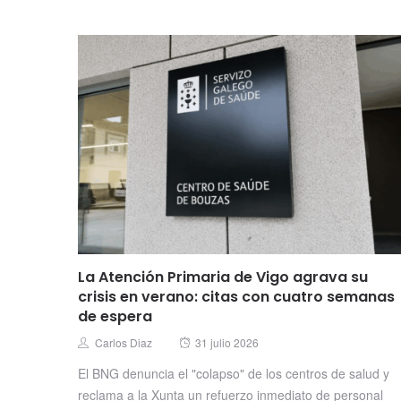
La Atención Primaria de Vigo agrava su
crisis en verano: citas con cuatro semanas
de espera
Posted
Author
Carlos Diaz
31 julio 2026
on
El BNG denuncia el "colapso" de los centros de salud y
reclama a la Xunta un refuerzo inmediato de personal