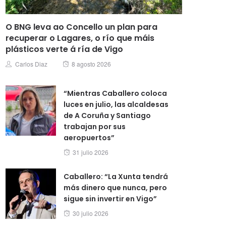
O BNG leva ao Concello un plan para
recuperar o Lagares, o río que máis
plásticos verte á ría de Vigo
Posted
Author
Carlos Diaz
8 agosto 2026
on
“Mientras Caballero coloca
luces en julio, las alcaldesas
de A Coruña y Santiago
trabajan por sus
aeropuertos”
Posted
31 julio 2026
on
Caballero: “La Xunta tendrá
más dinero que nunca, pero
sigue sin invertir en Vigo”
Posted
30 julio 2026
on