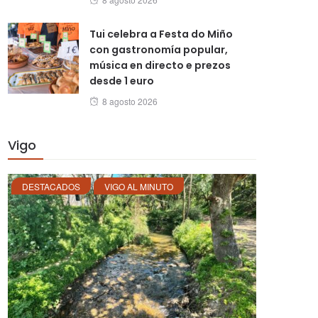
on
Tui celebra a Festa do Miño
con gastronomía popular,
música en directo e prezos
desde 1 euro
Posted
8 agosto 2026
on
Vigo
DESTACADOS
VIGO AL MINUTO