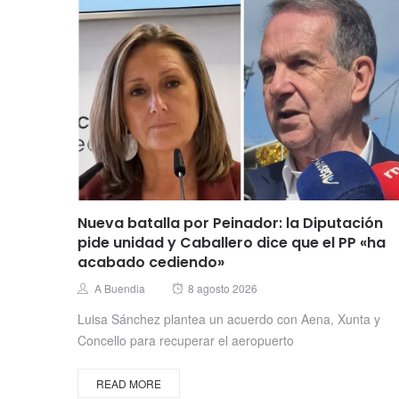
Nueva batalla por Peinador: la Diputación
pide unidad y Caballero dice que el PP «ha
acabado cediendo»
Posted
Author
A Buendia
8 agosto 2026
on
Luisa Sánchez plantea un acuerdo con Aena, Xunta y
Concello para recuperar el aeropuerto
READ MORE