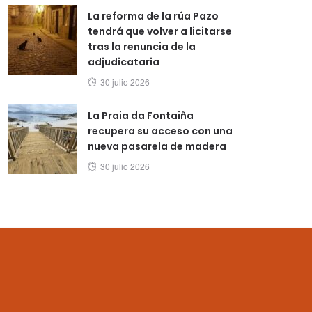
La reforma de la rúa Pazo
tendrá que volver a licitarse
tras la renuncia de la
adjudicataria
Posted
30 julio 2026
on
La Praia da Fontaiña
recupera su acceso con una
nueva pasarela de madera
Posted
30 julio 2026
on