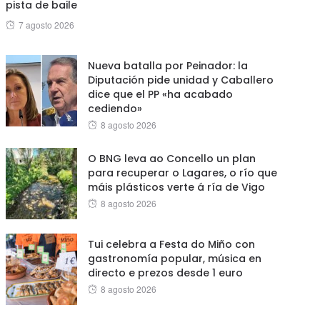
pista de baile
Posted
7 agosto 2026
on
Nueva batalla por Peinador: la
Diputación pide unidad y Caballero
dice que el PP «ha acabado
cediendo»
Posted
8 agosto 2026
on
O BNG leva ao Concello un plan
para recuperar o Lagares, o río que
máis plásticos verte á ría de Vigo
Posted
8 agosto 2026
on
Tui celebra a Festa do Miño con
gastronomía popular, música en
directo e prezos desde 1 euro
Posted
8 agosto 2026
on