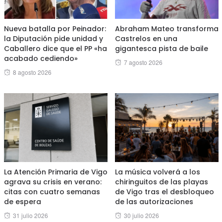
Nueva batalla por Peinador:
Abraham Mateo transforma
la Diputación pide unidad y
Castrelos en una
Caballero dice que el PP «ha
gigantesca pista de baile
acabado cediendo»
Posted
7 agosto 2026
Posted
8 agosto 2026
on
on
La Atención Primaria de Vigo
La música volverá a los
agrava su crisis en verano:
chiringuitos de las playas
citas con cuatro semanas
de Vigo tras el desbloqueo
de espera
de las autorizaciones
Posted
Posted
31 julio 2026
30 julio 2026