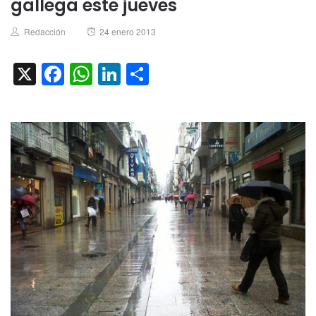
gallega este jueves
Author
Posted
Redacción
24 enero 2013
on
X
Facebook
WhatsApp
LinkedIn
Compartir