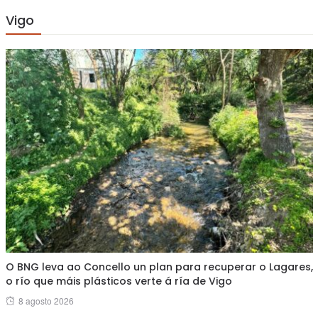
Vigo
O BNG leva ao Concello un plan para recuperar o Lagares,
o río que máis plásticos verte á ría de Vigo
Posted
8 agosto 2026
on