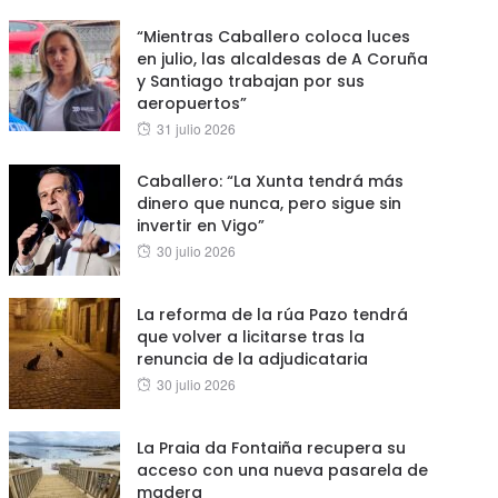
“Mientras Caballero coloca luces
en julio, las alcaldesas de A Coruña
y Santiago trabajan por sus
aeropuertos”
Posted
31 julio 2026
on
Caballero: “La Xunta tendrá más
dinero que nunca, pero sigue sin
invertir en Vigo”
Posted
30 julio 2026
on
La reforma de la rúa Pazo tendrá
que volver a licitarse tras la
renuncia de la adjudicataria
Posted
30 julio 2026
on
La Praia da Fontaiña recupera su
acceso con una nueva pasarela de
madera