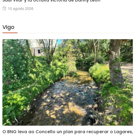
Saúl Vilar y la octava victoria de Danny León
Posted
10 agosto 2026
on
Vigo
O BNG leva ao Concello un plan para recuperar o Lagares,