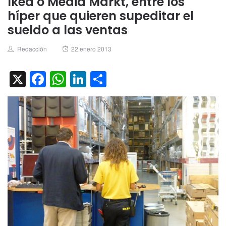
Ikea o Media Markt, entre los
híper que quieren supeditar el
sueldo a las ventas
Author
Posted
Redacción
22 enero 2013
on
X
Facebook
WhatsApp
LinkedIn
Compartir