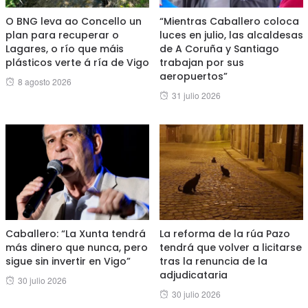
O BNG leva ao Concello un
“Mientras Caballero coloca
plan para recuperar o
luces en julio, las alcaldesas
Lagares, o río que máis
de A Coruña y Santiago
plásticos verte á ría de Vigo
trabajan por sus
aeropuertos”
Posted
8 agosto 2026
Posted
31 julio 2026
on
on
Caballero: “La Xunta tendrá
La reforma de la rúa Pazo
más dinero que nunca, pero
tendrá que volver a licitarse
sigue sin invertir en Vigo”
tras la renuncia de la
adjudicataria
Posted
30 julio 2026
Posted
30 julio 2026
on