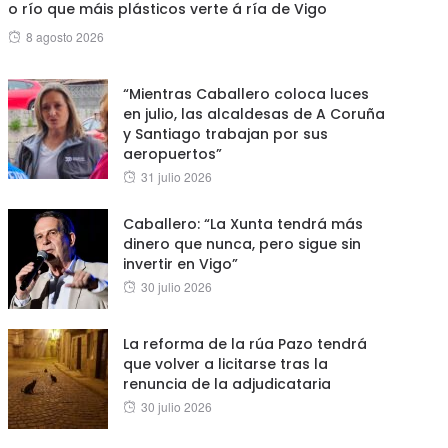
o río que máis plásticos verte á ría de Vigo
Posted
8 agosto 2026
on
“Mientras Caballero coloca luces
en julio, las alcaldesas de A Coruña
y Santiago trabajan por sus
aeropuertos”
Posted
31 julio 2026
on
Caballero: “La Xunta tendrá más
dinero que nunca, pero sigue sin
invertir en Vigo”
Posted
30 julio 2026
on
La reforma de la rúa Pazo tendrá
que volver a licitarse tras la
renuncia de la adjudicataria
Posted
30 julio 2026
on