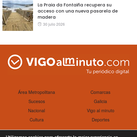
La Praia da Fontaiña recupera su
acceso con una nueva pasarela de
madera
Posted
30 julio 2026
on
Área Metropolitana
Comarcas
Sucesos
Galicia
Nacional
Vigo al minuto
Cultura
Deportes