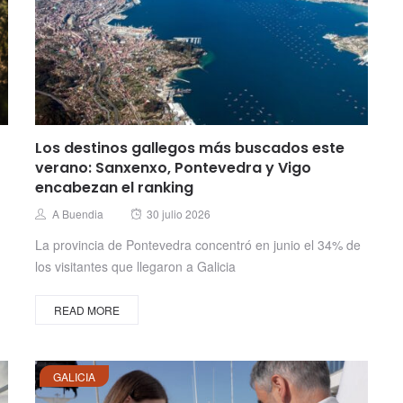
Los destinos gallegos más buscados este
verano: Sanxenxo, Pontevedra y Vigo
encabezan el ranking
Posted
Author
A Buendia
30 julio 2026
on
La provincia de Pontevedra concentró en junio el 34% de
los visitantes que llegaron a Galicia
READ MORE
GALICIA