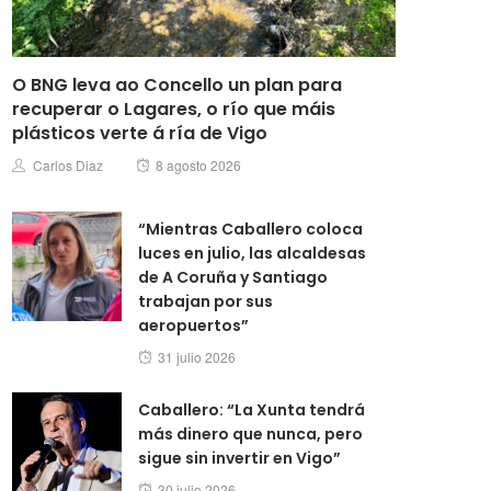
O BNG leva ao Concello un plan para
recuperar o Lagares, o río que máis
plásticos verte á ría de Vigo
Posted
Author
Carlos Diaz
8 agosto 2026
on
“Mientras Caballero coloca
luces en julio, las alcaldesas
de A Coruña y Santiago
trabajan por sus
aeropuertos”
Posted
31 julio 2026
on
Caballero: “La Xunta tendrá
más dinero que nunca, pero
sigue sin invertir en Vigo”
Posted
30 julio 2026