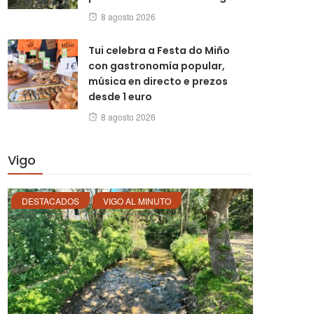
Posted
8 agosto 2026
on
Tui celebra a Festa do Miño
con gastronomía popular,
música en directo e prezos
desde 1 euro
Posted
8 agosto 2026
on
Vigo
DESTACADOS
VIGO AL MINUTO