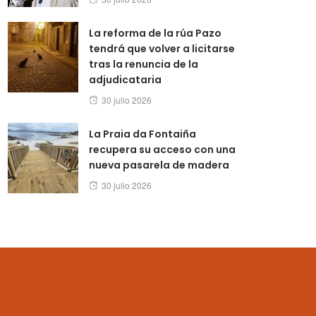
on
La reforma de la rúa Pazo
tendrá que volver a licitarse
tras la renuncia de la
adjudicataria
Posted
30 julio 2026
on
La Praia da Fontaiña
recupera su acceso con una
nueva pasarela de madera
Posted
30 julio 2026
on