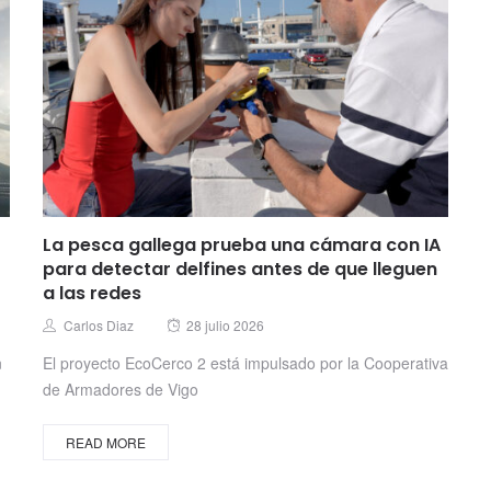
La pesca gallega prueba una cámara con IA
para detectar delfines antes de que lleguen
a las redes
Posted
Author
Carlos Diaz
28 julio 2026
on
n
El proyecto EcoCerco 2 está impulsado por la Cooperativa
de Armadores de Vigo
READ MORE