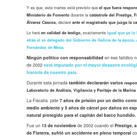
Y es que, este martes está previsto que
el que fuera respon
Ministerio de Fomento
durante la
catástrofe del Prestige, 
Álvarez Cascos,
declare
ante el magistrado que juzga la c
Lo hará
en calidad de testigo,
exactamente
igual que ya lo 
atrás el ex delegado del Gobierno de Galicia de la época,
Fernández de Mesa.
Ningún político con responsabilidad
en ese fatídico 
de 2002
está imputado por el mayor desastre ecológi
historia de nuestro país.
Durante esta jornada
también declararán varios
respon
Laboratorio de Análisis, Vigilancia y Peritaje de la Marina
La Fiscalía pide
7 años de prisión por un delito contr
medio ambiente y 5 años de cárcel por daños en es
natural protegido para el capitán del barco hundido.
Fue un
13 de noviembre
de 2002 cuando el
Prestige, a
de Fisterra, sufrió un accidente en pleno temporal
co