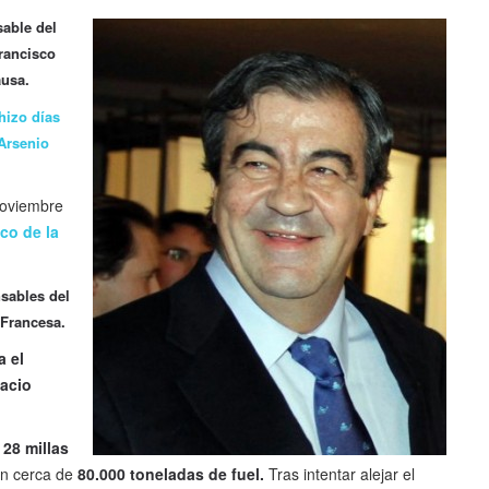
sable del
Francisco
ausa.
hizo días
 Arsenio
noviembre
co de la
sables del
 Francesa.
a el
pacio
 28 millas
n cerca de
80.000 toneladas de fuel.
Tras intentar alejar el