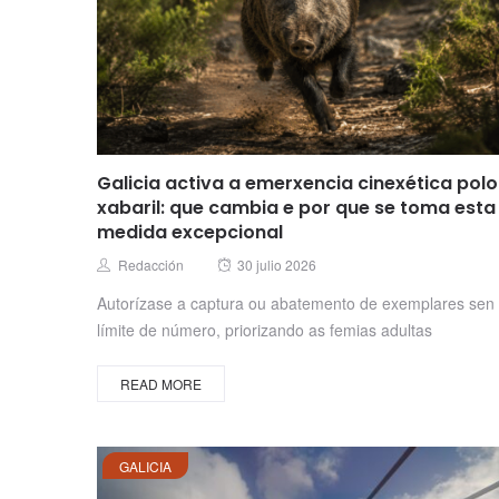
Galicia activa a emerxencia cinexética polo
xabaril: que cambia e por que se toma esta
medida excepcional
Posted
Author
Redacción
30 julio 2026
on
Autorízase a captura ou abatemento de exemplares sen
límite de número, priorizando as femias adultas
READ MORE
GALICIA