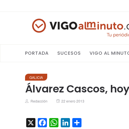
PORTADA
SUCESOS
VIGO AL MINUT
GALICIA
Álvarez Cascos, hoy 
Author
Posted
Redacción
22 enero 2013
on
X
Facebook
WhatsApp
LinkedIn
Compartir