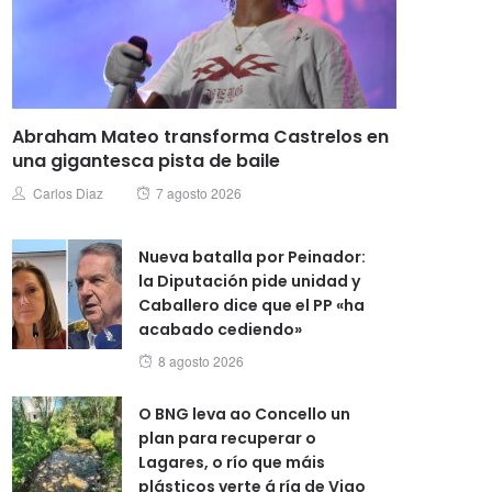
Abraham Mateo transforma Castrelos en
una gigantesca pista de baile
Posted
Author
Carlos Diaz
7 agosto 2026
on
Nueva batalla por Peinador:
la Diputación pide unidad y
Caballero dice que el PP «ha
acabado cediendo»
Posted
8 agosto 2026
on
O BNG leva ao Concello un
plan para recuperar o
Lagares, o río que máis
plásticos verte á ría de Vigo