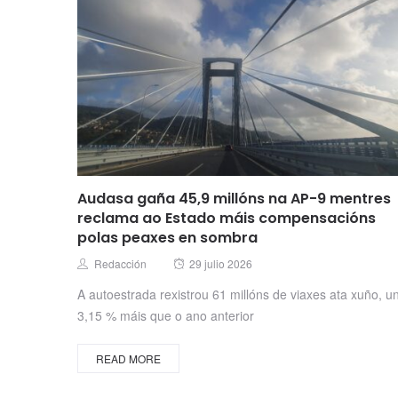
Audasa gaña 45,9 millóns na AP-9 mentres
reclama ao Estado máis compensacións
polas peaxes en sombra
Posted
Author
Redacción
29 julio 2026
on
A autoestrada rexistrou 61 millóns de viaxes ata xuño, u
3,15 % máis que o ano anterior
READ MORE