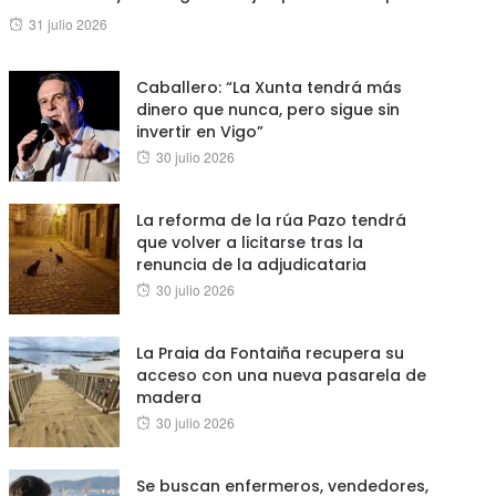
Posted
31 julio 2026
on
Caballero: “La Xunta tendrá más
dinero que nunca, pero sigue sin
invertir en Vigo”
Posted
30 julio 2026
on
La reforma de la rúa Pazo tendrá
que volver a licitarse tras la
renuncia de la adjudicataria
Posted
30 julio 2026
on
La Praia da Fontaiña recupera su
acceso con una nueva pasarela de
madera
Posted
30 julio 2026
on
Se buscan enfermeros, vendedores,