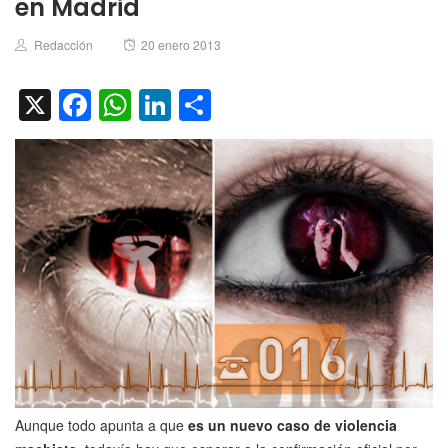
en Madrid
Author
Posted
Redacción
20 enero 2013
on
X
Facebook
WhatsApp
LinkedIn
Compartir
Aunque todo apunta a que
es un nuevo caso de violencia