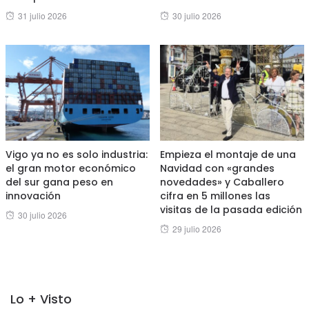
Posted
Posted
31 julio 2026
30 julio 2026
on
on
Vigo ya no es solo industria:
Empieza el montaje de una
el gran motor económico
Navidad con «grandes
del sur gana peso en
novedades» y Caballero
innovación
cifra en 5 millones las
visitas de la pasada edición
Posted
30 julio 2026
Posted
29 julio 2026
on
on
Lo + Visto