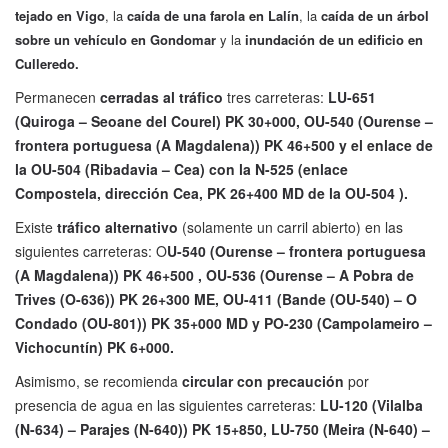
tejado en Vigo
, la
caída de una farola en Lalín
, la
caída de un árbol
sobre un vehículo en Gondomar
y la
inundación de un edificio en
Culleredo.
Permanecen
cerradas al tráfico
tres carreteras:
LU-651
(Quiroga – Seoane del Courel) PK 30+000, OU-540 (Ourense –
frontera portuguesa (A Magdalena)) PK 46+500 y el enlace de
la OU-504 (Ribadavia – Cea) con la N-525 (enlace
Compostela, dirección Cea, PK 26+400 MD de la OU-504 ).
Existe
tráfico alternativo
(solamente un carril abierto) en las
siguientes carreteras: O
U-540 (Ourense – frontera portuguesa
(A Magdalena)) PK 46+500 , OU-536 (Ourense – A Pobra de
Trives (O-636)) PK 26+300 ME, OU-411 (Bande (OU-540) – O
Condado (OU-801)) PK 35+000 MD y PO-230 (Campolameiro –
Vichocuntín) PK 6+000.
Asimismo, se recomienda
circular con precaución
por
presencia de agua en las siguientes carreteras:
LU-120 (Vilalba
(N-634) – Parajes (N-640)) PK 15+850, LU-750 (Meira (N-640) –