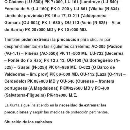
O Cádavo (LU-530)) PK 7+000, LU 161 (Landrove (LU-540) –
Ferreira de V. (LU-160)) PK 0+200 y LU-861 (Vilalba (N-634) –
Limite de provincia) PK 16 a 17, O-211 (Valdepereira –
Gomariz (OU-504)) PK 1+680 y OU-113 (Verín (N-525) – Vilar
de Barrio) PK 20+000 MD y PK 10+000 MD.
También
piden extremar la precaución
para circular por
desprendimientos en las siguientes carreteras:
AC-305 (Padrón
(VG-1.1) – Ribeira (AC-550)) PK 11+500 ME, LU-722 (Becerreá
– Ponte do río Rao) PK 12 a 13, OU-150 (Valdorregueiro (N-
525) – Gustei (N-525)) PK 04+936 ME, O-622 (O Barco de
Valdeorras – lim. prov) PK 06+000 MD, OU-112 (Laza (O-113) –
Cerdedelo) PK 08+000 MD y OU-540 (Ourense – frontera
portuguesa (A Magdalena)) PKM42+500 MD y PO-400
(Salvaterra-Filgueira) PK-13+000 M.E.
La Xunta sigue insistiendo en la
necesidad de extremar las
precauciones y
seguir las medidas de protección pertinentes.
Situación de los embalses