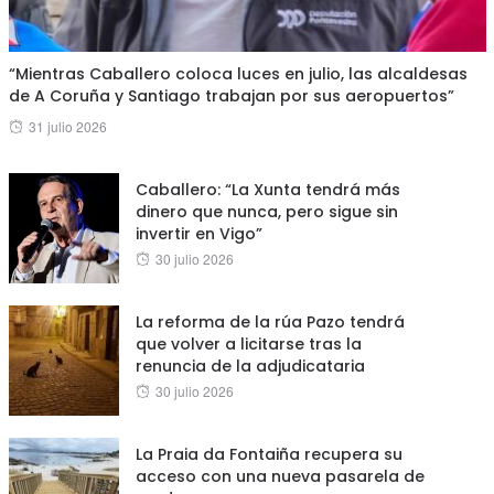
“Mientras Caballero coloca luces en julio, las alcaldesas
de A Coruña y Santiago trabajan por sus aeropuertos”
Posted
31 julio 2026
on
Caballero: “La Xunta tendrá más
dinero que nunca, pero sigue sin
invertir en Vigo”
Posted
30 julio 2026
on
La reforma de la rúa Pazo tendrá
que volver a licitarse tras la
renuncia de la adjudicataria
Posted
30 julio 2026
on
La Praia da Fontaiña recupera su
acceso con una nueva pasarela de