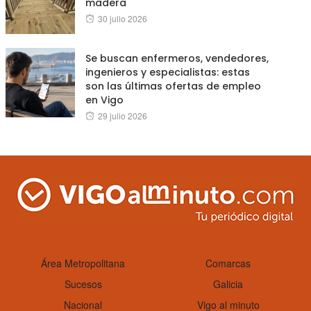
madera
Posted
30 julio 2026
on
Se buscan enfermeros, vendedores,
ingenieros y especialistas: estas
son las últimas ofertas de empleo
en Vigo
Posted
29 julio 2026
on
Área Metropolitana
Comarcas
Sucesos
Galicia
Nacional
Vigo al minuto