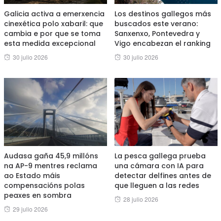
Galicia activa a emerxencia
Los destinos gallegos más
cinexética polo xabaril: que
buscados este verano:
cambia e por que se toma
Sanxenxo, Pontevedra y
esta medida excepcional
Vigo encabezan el ranking
Posted
Posted
30 julio 2026
30 julio 2026
on
on
Audasa gaña 45,9 millóns
La pesca gallega prueba
na AP-9 mentres reclama
una cámara con IA para
ao Estado máis
detectar delfines antes de
compensacións polas
que lleguen a las redes
peaxes en sombra
Posted
28 julio 2026
Posted
29 julio 2026
on
on