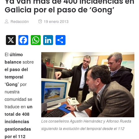
Ya van más de 400 incidencias en
Galicia por el paso de ‘Gong’
Author
Posted
Redacción
19 enero 2013
on
X
Facebook
WhatsApp
LinkedIn
Compartir
El
último
balance
sobre
el paso del
temporal
‘Gong’
por
nuestra
comunidad se
traduce en
un
total de 408
incidencias
Los conselleiros Agustín Hernández y Alfonso Rueda
gestionadas
siguiendo la evolución del temporal desde el 112
por el 112