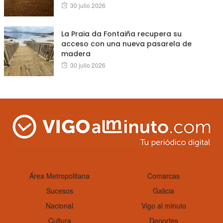
Posted
30 julio 2026
on
La Praia da Fontaiña recupera su
acceso con una nueva pasarela de
madera
Posted
30 julio 2026
on
Área Metropolitana
Comarcas
Sucesos
Galicia
Nacional
Vigo al minuto
Cultura
Deportes