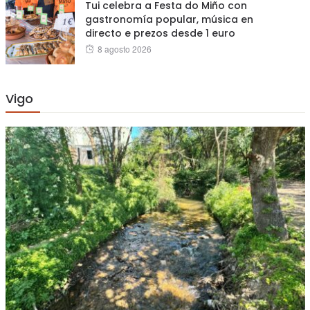
Tui celebra a Festa do Miño con
gastronomía popular, música en
directo e prezos desde 1 euro
Posted
8 agosto 2026
on
Vigo