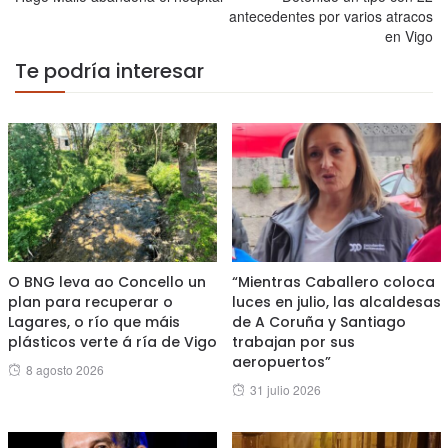
antecedentes por varios atracos
en Vigo
Te podría interesar
O BNG leva ao Concello un
“Mientras Caballero coloca
plan para recuperar o
luces en julio, las alcaldesas
Lagares, o río que máis
de A Coruña y Santiago
plásticos verte á ría de Vigo
trabajan por sus
aeropuertos”
Posted
8 agosto 2026
Posted
31 julio 2026
on
on