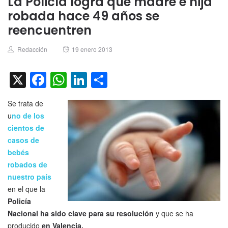
La Policía logra que madre e hija
robada hace 49 años se
reencuentren
Author
Posted
Redacción
19 enero 2013
on
X
Facebook
WhatsApp
LinkedIn
Compartir
Se trata de
u
no de los
cientos de
casos de
bebés
robados de
nuestro país
en el que la
Policía
Nacional ha sido clave para su resolución
y que se ha
producido
en Valencia.