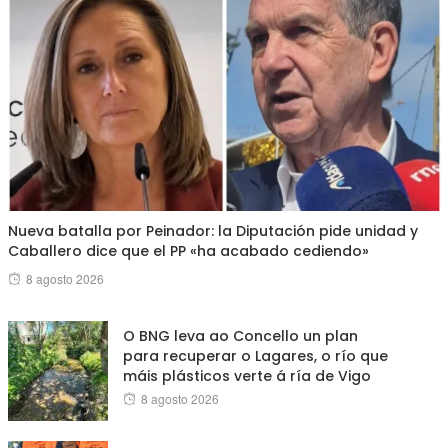
Nueva batalla por Peinador: la Diputación pide unidad y
Caballero dice que el PP «ha acabado cediendo»
Posted
8 agosto 2026
on
O BNG leva ao Concello un plan
para recuperar o Lagares, o río que
máis plásticos verte á ría de Vigo
Posted
8 agosto 2026
on