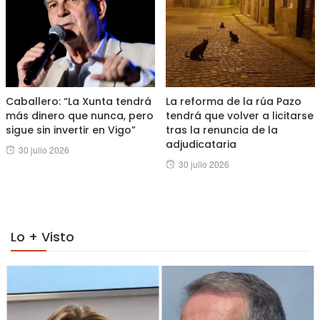
Caballero: “La Xunta tendrá
La reforma de la rúa Pazo
más dinero que nunca, pero
tendrá que volver a licitarse
sigue sin invertir en Vigo”
tras la renuncia de la
adjudicataria
Posted
30 julio 2026
Posted
30 julio 2026
on
on
Lo + Visto