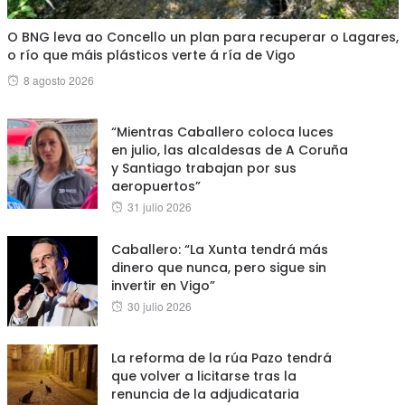
O BNG leva ao Concello un plan para recuperar o Lagares,
o río que máis plásticos verte á ría de Vigo
Posted
8 agosto 2026
on
“Mientras Caballero coloca luces
en julio, las alcaldesas de A Coruña
y Santiago trabajan por sus
aeropuertos”
Posted
31 julio 2026
on
Caballero: “La Xunta tendrá más
dinero que nunca, pero sigue sin
invertir en Vigo”
Posted
30 julio 2026
on
La reforma de la rúa Pazo tendrá
que volver a licitarse tras la
renuncia de la adjudicataria