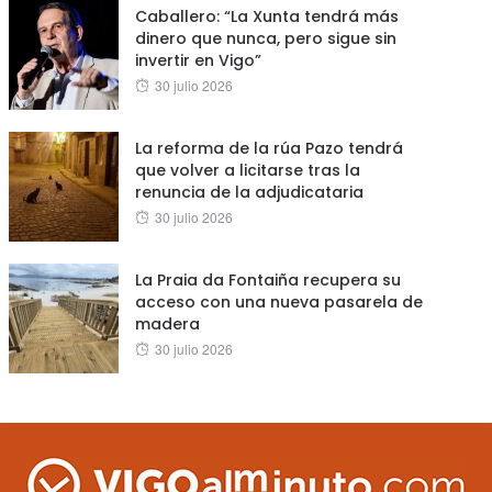
Caballero: “La Xunta tendrá más
dinero que nunca, pero sigue sin
invertir en Vigo”
Posted
30 julio 2026
on
La reforma de la rúa Pazo tendrá
que volver a licitarse tras la
renuncia de la adjudicataria
Posted
30 julio 2026
on
La Praia da Fontaiña recupera su
acceso con una nueva pasarela de
madera
Posted
30 julio 2026
on