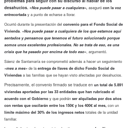
problemas para seguir con su discurso al hablar de los
desahucios.
«
Nos puede pasar a cualquiera»,
aseguró
con la voz
entrecortada
y a punto de echarse a llorar.
Ocurrió durante la presentación
del
convenio para el Fondo Social de
Vivienda
.
«Nos puede pasar a cualquiera de los que estamos aquí
sentados y pensamos que tenemos el futuro solucionado porque
somos unos excelentes profesionales. No se trata de eso, es una
crisis que ha pasado por encima de todo eso»
, argumentó.
Sáenz de Santamaría se comprometió además a hacer un seguimiento
«mes a mes»
de la
entrega de llaves de dicho Fondo Social de
Viviendas
a las familias que se hayan visto afectadas por desahucios.
Precisamente, el convenio firmado se traduce en
un total de 5.891
viviendas aportadas por las 33 entidades que han rubricado el
acuerdo con el Gobierno
y que podrán
ser alquiladas por dos años
con rentas que oscilarán entre los 150€ y los 400€ al mes,
con un
límite máximo del 30% de los ingresos netos
totales de la unidad
familiar.