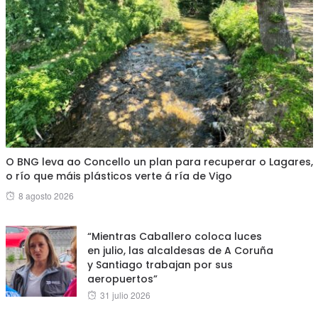
O BNG leva ao Concello un plan para recuperar o Lagares,
o río que máis plásticos verte á ría de Vigo
Posted
8 agosto 2026
on
“Mientras Caballero coloca luces
en julio, las alcaldesas de A Coruña
y Santiago trabajan por sus
aeropuertos”
Posted
31 julio 2026
on