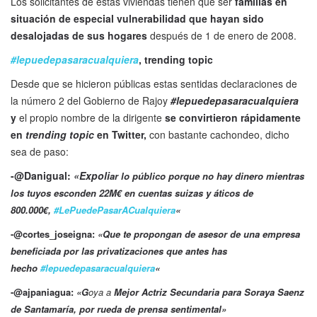
Los solicitantes de estas viviendas tienen que ser
familias en
situación de especial vulnerabilidad que hayan sido
desalojadas de sus hogares
después de 1 de enero de 2008.
#lepuedepasaracualquiera
, trending topic
Desde que se hicieron públicas estas sentidas declaraciones de
la número 2 del Gobierno de Rajoy
#lepuedepasaracualquiera
y
el propio nombre de la dirigente
se convirtieron rápidamente
en
trending topic
en Twitter,
con bastante cachondeo, dicho
sea de paso:
-@Danigual:
«Expoli
ar lo público porque no hay dinero mientras
los tuyos esconden 22M€ en cuentas suizas y áticos de
800.000€,
#
LePuedePasarACualquiera
«
-@cortes_joseigna:
«
Que te propongan de asesor de una empresa
beneficiada por las privatizaciones que antes has
hecho
#
lepuedepasaracualquiera
«
-@ajpaniagua:
«G
oya a
Mejor Actriz Secundaria para
Soraya Saenz
de Santamaría
, por rueda de prensa sentimental»