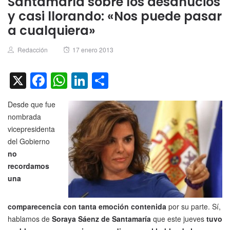
Santamaría sobre los desahucios
y casi llorando: «Nos puede pasar
a cualquiera»
Author
Posted
Redacción
17 enero 2013
on
X
Facebook
WhatsApp
LinkedIn
Compartir
Desde que fue
nombrada
vicepresidenta
del Gobierno
no
recordamos
una
comparecencia con tanta emoción contenida
por su parte. Sí,
hablamos de
Soraya Sáenz de Santamaría
que este jueves
tuvo