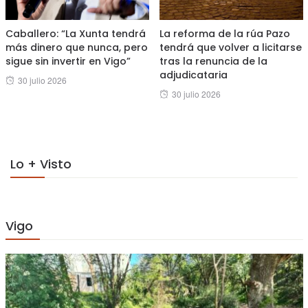
Caballero: “La Xunta tendrá
La reforma de la rúa Pazo
más dinero que nunca, pero
tendrá que volver a licitarse
sigue sin invertir en Vigo”
tras la renuncia de la
adjudicataria
Posted
30 julio 2026
Posted
30 julio 2026
on
on
Lo + Visto
Vigo