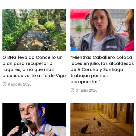
O BNG leva ao Concello un
“Mientras Caballero coloca
plan para recuperar o
luces en julio, las alcaldesas
Lagares, o río que máis
de A Coruña y Santiago
plásticos verte á ría de Vigo
trabajan por sus
aeropuertos”
Posted
8 agosto 2026
Posted
31 julio 2026
on
on