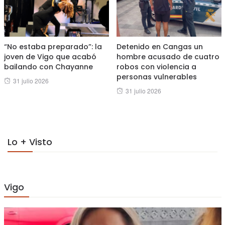
“No estaba preparado”: la
Detenido en Cangas un
joven de Vigo que acabó
hombre acusado de cuatro
bailando con Chayanne
robos con violencia a
personas vulnerables
Posted
31 julio 2026
Posted
31 julio 2026
on
on
Lo + Visto
Vigo