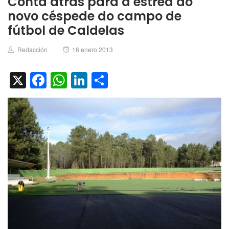
Conta atrás para a estrea do
novo céspede do campo de
fútbol de Caldelas
Author
Posted
Redacción
16 enero 2013
on
X
Facebook
WhatsApp
LinkedIn
Compartir