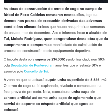
As o
bras de construcción do terreo de xogo no campo de
fútbol de Foxo-Caldelas remataran nestes días,
logo da
demora nos prazos de execución derivadas das adversas
condicións climatolóxicas
que houbo nas primeiras semanas
do pasado mes de decembro. Ase o informou hoxe
o alcalde de
Tui, Moisés Rodríguez, quen congratúlase desta obra que da
cumprimento o compromiso
manifestado de culminación do
proceso de construcción deste equipamento deportivo.
O importe desta obra
supera os 234.000€
sendo financiado
nun 50%
pola
Deputación de Pontevedra
, namentres que o restante
50%
é
asumido polo
Concello de Tui
.
A zona na que se actuará
supón unha superficie de 5.586 m2.
O terreo de xogo xa foi explanado, nivelado e compactado na
fase previa do proxecto. Nela, executouse
unha capa de
zahorra artificial así como unha capa de aglomerado que
servirá de soporte ao céspede artificial que agora se
colocará.