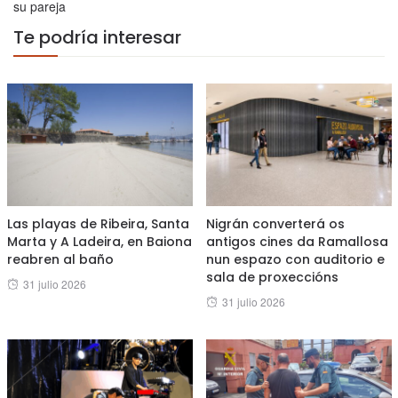
su pareja
Te podría interesar
Las playas de Ribeira, Santa
Nigrán converterá os
Marta y A Ladeira, en Baiona
antigos cines da Ramallosa
reabren al baño
nun espazo con auditorio e
sala de proxeccións
Posted
31 julio 2026
Posted
31 julio 2026
on
on