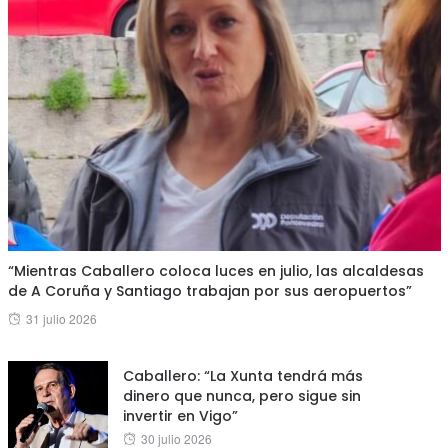
“Mientras Caballero coloca luces en julio, las alcaldesas
de A Coruña y Santiago trabajan por sus aeropuertos”
Posted
31 julio 2026
on
Caballero: “La Xunta tendrá más
dinero que nunca, pero sigue sin
invertir en Vigo”
Posted
30 julio 2026