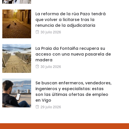
on
La reforma de la rúa Pazo tendrá
que volver a licitarse tras la
renuncia de la adjudicataria
Posted
30 julio 2026
on
La Praia da Fontaiña recupera su
acceso con una nueva pasarela de
madera
Posted
30 julio 2026
on
Se buscan enfermeros, vendedores,
ingenieros y especialistas: estas
son las últimas ofertas de empleo
en Vigo
Posted
29 julio 2026
on