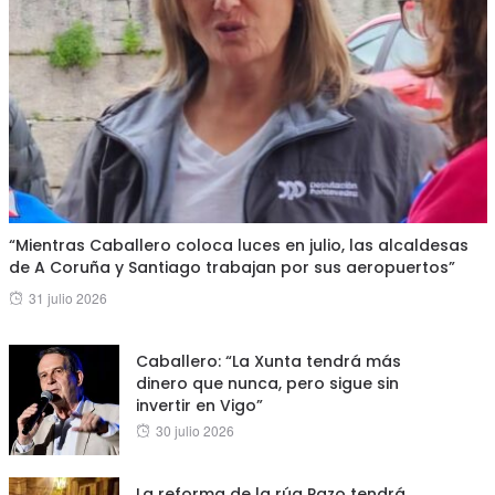
“Mientras Caballero coloca luces en julio, las alcaldesas
de A Coruña y Santiago trabajan por sus aeropuertos”
Posted
31 julio 2026
on
Caballero: “La Xunta tendrá más
dinero que nunca, pero sigue sin
invertir en Vigo”
Posted
30 julio 2026
on
La reforma de la rúa Pazo tendrá