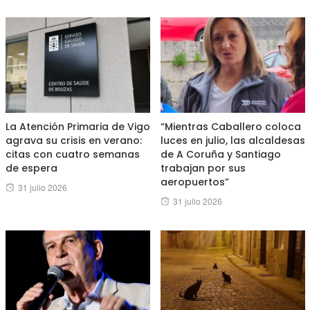
La Atención Primaria de Vigo
“Mientras Caballero coloca
agrava su crisis en verano:
luces en julio, las alcaldesas
citas con cuatro semanas
de A Coruña y Santiago
de espera
trabajan por sus
aeropuertos”
Posted
31 julio 2026
Posted
31 julio 2026
on
on