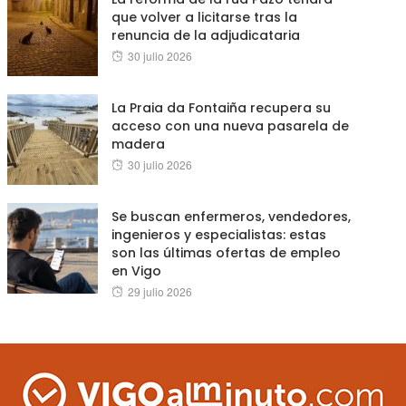
que volver a licitarse tras la
renuncia de la adjudicataria
Posted
30 julio 2026
on
La Praia da Fontaiña recupera su
acceso con una nueva pasarela de
madera
Posted
30 julio 2026
on
Se buscan enfermeros, vendedores,
ingenieros y especialistas: estas
son las últimas ofertas de empleo
en Vigo
Posted
29 julio 2026
on