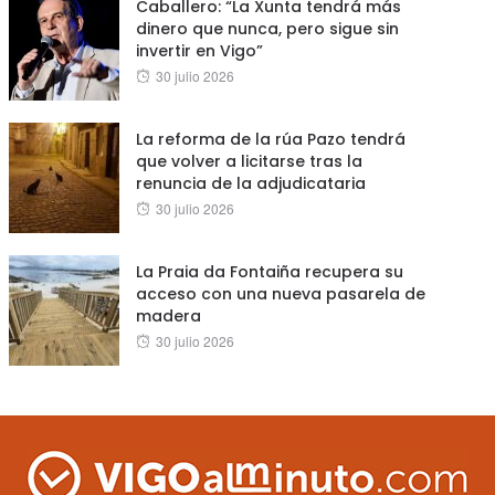
Caballero: “La Xunta tendrá más
dinero que nunca, pero sigue sin
invertir en Vigo”
Posted
30 julio 2026
on
La reforma de la rúa Pazo tendrá
que volver a licitarse tras la
renuncia de la adjudicataria
Posted
30 julio 2026
on
La Praia da Fontaiña recupera su
acceso con una nueva pasarela de
madera
Posted
30 julio 2026
on