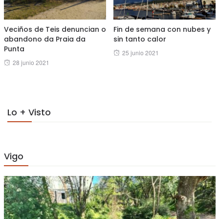
Veciños de Teis denuncian o
Fin de semana con nubes y
abandono da Praia da
sin tanto calor
Punta
Posted
25 junio 2021
Posted
28 junio 2021
on
on
Lo + Visto
Vigo