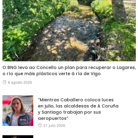
O BNG leva ao Concello un plan para recuperar o Lagares,
o río que máis plásticos verte á ría de Vigo
Posted
8 agosto 2026
on
“Mientras Caballero coloca luces
en julio, las alcaldesas de A Coruña
y Santiago trabajan por sus
aeropuertos”
Posted
31 julio 2026
on