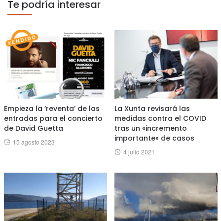
Te podría interesar
Empieza la ‘reventa’ de las
La Xunta revisará las
entradas para el concierto
medidas contra el COVID
de David Guetta
tras un «incremento
importante» de casos
Posted
15 agosto 2023
Posted
4 julio 2021
on
on