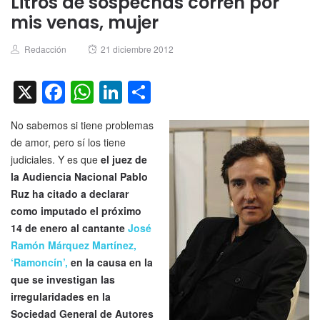
Litros de sospechas corren por
mis venas, mujer
Author
Posted
Redacción
21 diciembre 2012
on
X
Facebook
WhatsApp
LinkedIn
Compartir
No sabemos si tiene problemas
de amor, pero sí los tiene
judiciales. Y es que
el juez de
la Audiencia Nacional Pablo
Ruz ha citado a declarar
como imputado el próximo
14 de enero al cantante
José
Ramón Márquez Martínez,
‘Ramoncín’,
en la causa en la
que se investigan las
irregularidades en la
Sociedad General de Autores