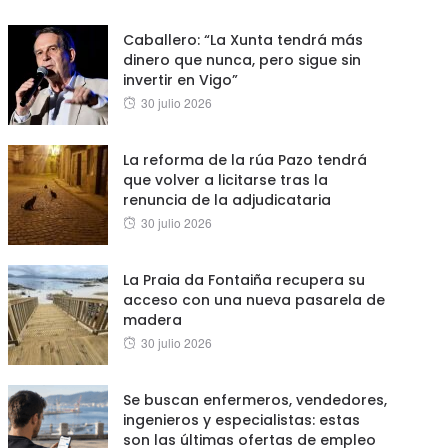
on
Caballero: “La Xunta tendrá más
dinero que nunca, pero sigue sin
invertir en Vigo”
Posted
30 julio 2026
on
La reforma de la rúa Pazo tendrá
que volver a licitarse tras la
renuncia de la adjudicataria
Posted
30 julio 2026
on
La Praia da Fontaiña recupera su
acceso con una nueva pasarela de
madera
Posted
30 julio 2026
on
Se buscan enfermeros, vendedores,
ingenieros y especialistas: estas
son las últimas ofertas de empleo