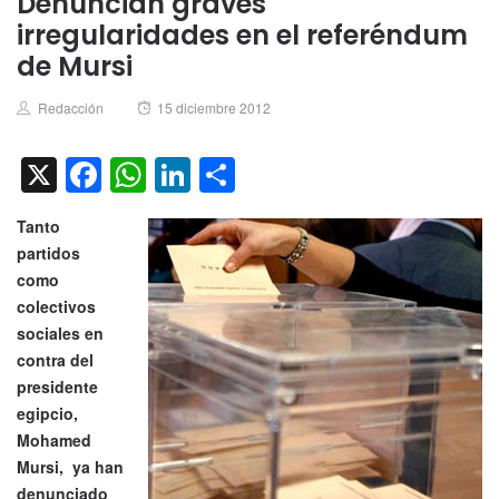
Denuncian graves
irregularidades en el referéndum
de Mursi
Author
Posted
Redacción
15 diciembre 2012
on
X
Facebook
WhatsApp
LinkedIn
Compartir
Tanto
partidos
como
colectivos
sociales en
contra del
presidente
egipcio,
Mohamed
Mursi, ya han
denunciado