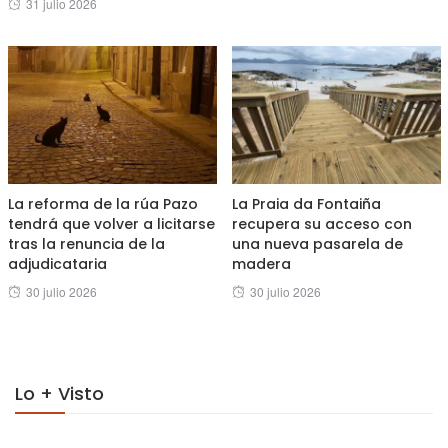
Posted
31 julio 2026
on
La reforma de la rúa Pazo
La Praia da Fontaiña
tendrá que volver a licitarse
recupera su acceso con
tras la renuncia de la
una nueva pasarela de
adjudicataria
madera
Posted
Posted
30 julio 2026
30 julio 2026
on
on
Lo + Visto