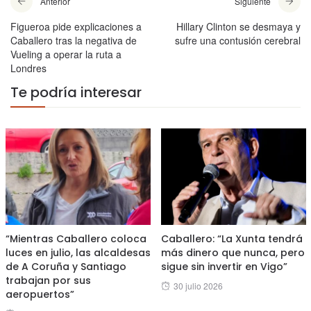
Anterior
Siguiente
Figueroa pide explicaciones a
Hillary Clinton se desmaya y
Caballero tras la negativa de
sufre una contusión cerebral
Vueling a operar la ruta a
Londres
Te podría interesar
“Mientras Caballero coloca
Caballero: “La Xunta tendrá
luces en julio, las alcaldesas
más dinero que nunca, pero
de A Coruña y Santiago
sigue sin invertir en Vigo”
trabajan por sus
Posted
30 julio 2026
aeropuertos”
on