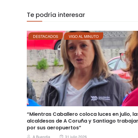
Te podría interesar
DESTACADOS
VIGO AL MINUTO
“Mientras Caballero coloca luces en julio, la
alcaldesas de A Coruña y Santiago trabaja
por sus aeropuertos”
Posted
Author
A Buendia
31 julio 2026