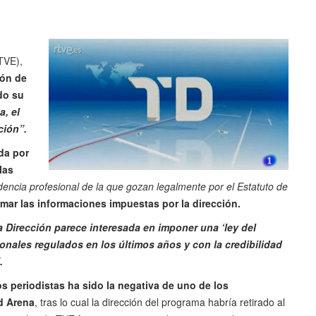
TVE),
ión de
do su
a, el
ción”.
da por
las
dencia profesional de la que gozan legalmente por el Estatuto de
rmar las informaciones impuestas por la dirección.
a Dirección parece interesada en imponer una ‘ley del
ionales regulados en los últimos años y con la credibilidad
.
s periodistas ha sido la negativa de uno de los
id Arena
, tras lo cual la dirección del programa habría retirado al