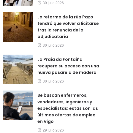
Posted
30 julio 2026
on
La reforma de la rúa Pazo
tendrá que volver a licitarse
tras la renuncia de la
adjudicataria
Posted
30 julio 2026
on
La Praia da Fontaiña
recupera su acceso con una
nueva pasarela de madera
Posted
30 julio 2026
on
Se buscan enfermeros,
vendedores, ingenieros y
especialistas: estas son las
últimas ofertas de empleo
en Vigo
Posted
29 julio 2026