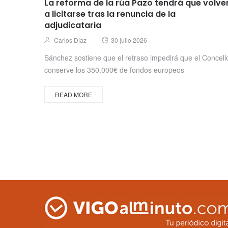
La reforma de la rúa Pazo tendrá que volve
a licitarse tras la renuncia de la
adjudicataria
Posted
Author
Carlos Diaz
30 julio 2026
on
Sánchez sostiene que el retraso impedirá que el Concell
conserve los 350.000€ de fondos europeos
READ MORE