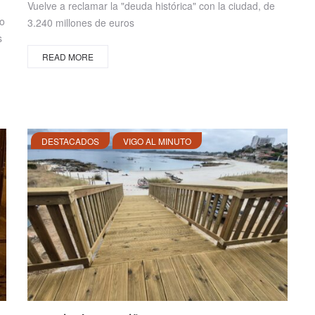
Vuelve a reclamar la "deuda histórica" con la ciudad, de
no
3.240 millones de euros
s
READ MORE
DESTACADOS
VIGO AL MINUTO