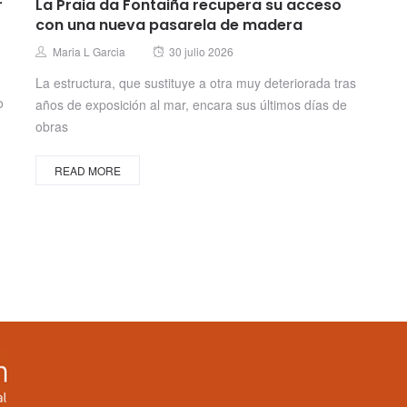
r
La Praia da Fontaiña recupera su acceso
con una nueva pasarela de madera
Posted
Author
Maria L Garcia
30 julio 2026
on
La estructura, que sustituye a otra muy deteriorada tras
o
años de exposición al mar, encara sus últimos días de
obras
READ MORE