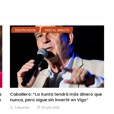
DESTACADOS
VIGO AL MINUTO
s
Caballero: “La Xunta tendrá más dinero que
n
nunca, pero sigue sin invertir en Vigo”
Posted
Author
A Buendia
30 julio 2026
on