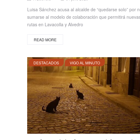
on
Luisa Sánchez acusa al alcalde de “quedarse solo” por 
sumarse al modelo de colaboración que permitirá nueva
rutas en Lavacolla y Alvedro
READ MORE
DESTACADOS
VIGO AL MINUTO