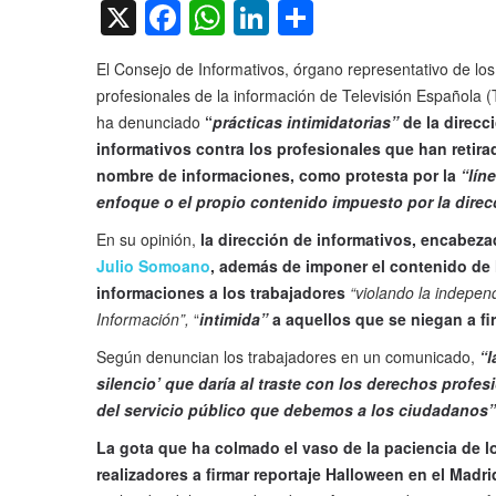
X
Facebook
WhatsApp
LinkedIn
Compartir
El Consejo de Informativos, órgano representativo de los
profesionales de la información de Televisión Española (
ha denunciado
“
prácticas intimidatorias”
de la direcc
informativos contra los profesionales que han retira
nombre de informaciones, como protesta por la
“líne
enfoque o el propio contenido impuesto por la direc
En su opinión,
la dirección de informativos, encabeza
Julio Somoano
, además de imponer el contenido de 
informaciones a los trabajadores
“violando la indepen
Información”,
“
intimida”
a aquellos que se niegan a fi
Según denuncian los trabajadores en un comunicado,
“l
silencio’ que daría al traste con los derechos profes
del servicio público que debemos a los ciudadanos”
La gota que ha colmado el vaso de la paciencia de lo
realizadores a firmar reportaje Halloween en el Madr