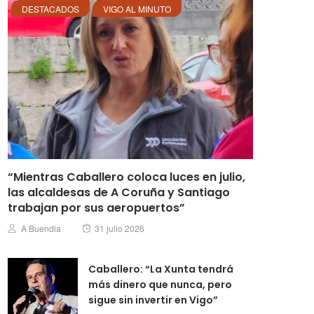
DESTACADOS
VIGO AL MINUTO
“Mientras Caballero coloca luces en julio,
las alcaldesas de A Coruña y Santiago
trabajan por sus aeropuertos”
Posted
Author
A Buendia
31 julio 2026
on
Caballero: “La Xunta tendrá
más dinero que nunca, pero
sigue sin invertir en Vigo”