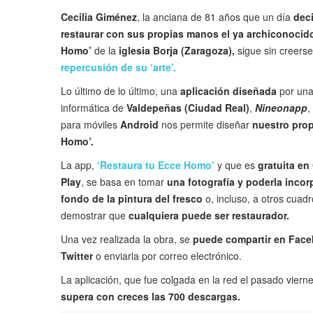
Cecilia Giménez
, la anciana de 81 años que un día
dec
restaurar con sus propias manos el ya archiconocid
Homo’
de la
iglesia Borja (Zaragoza),
sigue sin creers
repercusión de su ‘arte’.
Lo último de lo último, una
aplicación diseñada
por un
informática de
Valdepeñas (Ciudad Real)
,
Nineonapp
,
para móviles
Android
nos permite diseñar
nuestro prop
Homo’.
La app,
‘Restaura tu Ecce Homo’
y que es
gratuita en
Play
, se basa en tomar
una fotografía y poderla incorp
fondo de la pintura del fresco
o, incluso, a otros cuad
demostrar que
cualquiera puede ser restaurador.
Una vez realizada la obra, se
puede compartir en Face
Twitter
o enviarla por correo electrónico.
La aplicación, que fue colgada en la red el pasado vierne
supera con creces las 700 descargas.