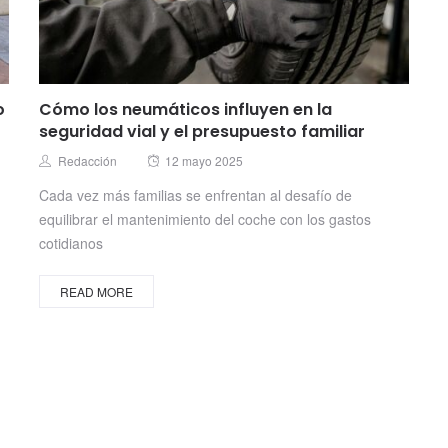
o
Cómo los neumáticos influyen en la
seguridad vial y el presupuesto familiar
Posted
Author
Redacción
12 mayo 2025
on
Cada vez más familias se enfrentan al desafío de
equilibrar el mantenimiento del coche con los gastos
cotidianos
READ MORE