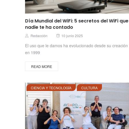
Día Mundial del WiFi: 5 secretos del WiFi que
nadie te ha contado
Posted
Author
Redacción
10 junio 2025
on
El uso que le damos ha evolucionado desde su creación
en 1999
READ MORE
CIENCIA Y TECNOLOGÍA
CULTURA