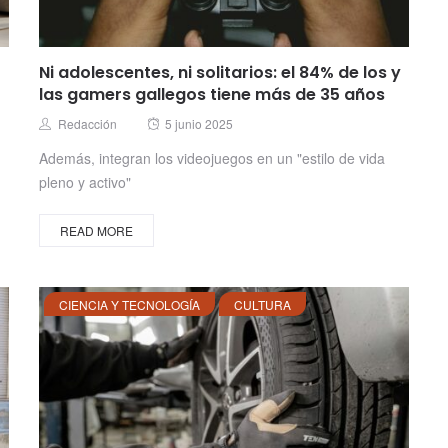
Ni adolescentes, ni solitarios: el 84% de los y
las gamers gallegos tiene más de 35 años
Posted
Author
Redacción
5 junio 2025
on
Además, integran los videojuegos en un "estilo de vida
pleno y activo"
READ MORE
CIENCIA Y TECNOLOGÍA
CULTURA