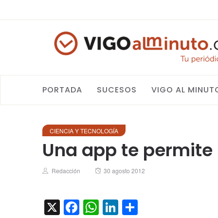
PORTADA
SUCESOS
VIGO AL MINUT
CIENCIA Y TECNOLOGÍA
Una app te permite 
Author
Posted
Redacción
30 agosto 2012
on
X
Facebook
WhatsApp
LinkedIn
Compartir