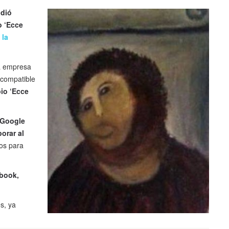
idió
o ‘Ecce
e
la
a empresa
 compatible
io ‘Ecce
 Google
orar al
ros para
book,
s, ya