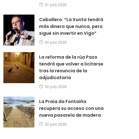
Posted
31 julio 2026
on
Caballero: “La Xunta tendrá
más dinero que nunca, pero
sigue sin invertir en Vigo”
Posted
30 julio 2026
on
La reforma de la rúa Pazo
tendrá que volver a licitarse
tras la renuncia de la
adjudicataria
Posted
30 julio 2026
on
La Praia da Fontaiña
recupera su acceso con una
nueva pasarela de madera
Posted
30 julio 2026
on