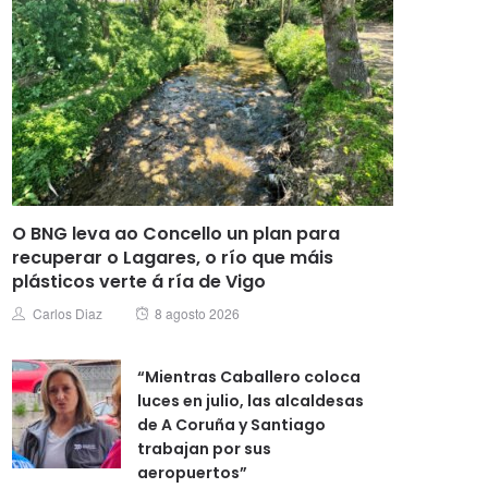
O BNG leva ao Concello un plan para
recuperar o Lagares, o río que máis
plásticos verte á ría de Vigo
Posted
Author
Carlos Diaz
8 agosto 2026
on
“Mientras Caballero coloca
luces en julio, las alcaldesas
de A Coruña y Santiago
trabajan por sus
aeropuertos”