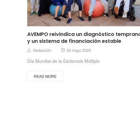
AVEMPO reivindica un diagnóstico tempran
y un sistema de financiación estable
Posted
Author
Redacción
30 mayo 2025
on
Día Mundial de la Esclerosis Múltiple
READ MORE