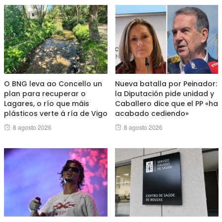
O BNG leva ao Concello un
Nueva batalla por Peinador:
plan para recuperar o
la Diputación pide unidad y
Lagares, o río que máis
Caballero dice que el PP «ha
plásticos verte á ría de Vigo
acabado cediendo»
Posted
Posted
8 agosto 2026
8 agosto 2026
on
on