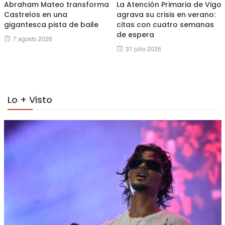
Abraham Mateo transforma
La Atención Primaria de Vigo
Castrelos en una
agrava su crisis en verano:
gigantesca pista de baile
citas con cuatro semanas
de espera
Posted
7 agosto 2026
Posted
31 julio 2026
on
on
Lo + Visto