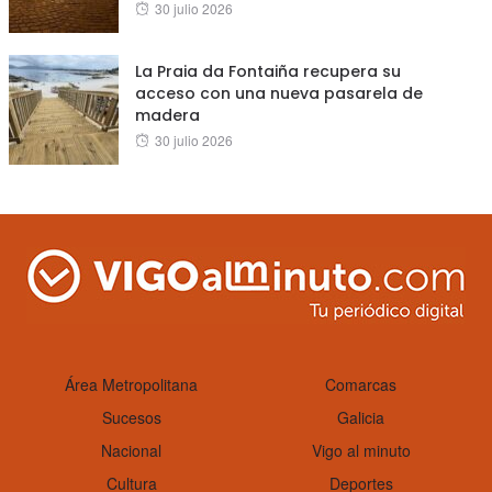
Posted
30 julio 2026
on
La Praia da Fontaiña recupera su
acceso con una nueva pasarela de
madera
Posted
30 julio 2026
on
Área Metropolitana
Comarcas
Sucesos
Galicia
Nacional
Vigo al minuto
Cultura
Deportes