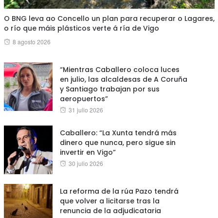
O BNG leva ao Concello un plan para recuperar o Lagares,
o río que máis plásticos verte á ría de Vigo
Posted
8 agosto 2026
on
“Mientras Caballero coloca luces
en julio, las alcaldesas de A Coruña
y Santiago trabajan por sus
aeropuertos”
Posted
31 julio 2026
on
Caballero: “La Xunta tendrá más
dinero que nunca, pero sigue sin
invertir en Vigo”
Posted
30 julio 2026
on
La reforma de la rúa Pazo tendrá
que volver a licitarse tras la
renuncia de la adjudicataria