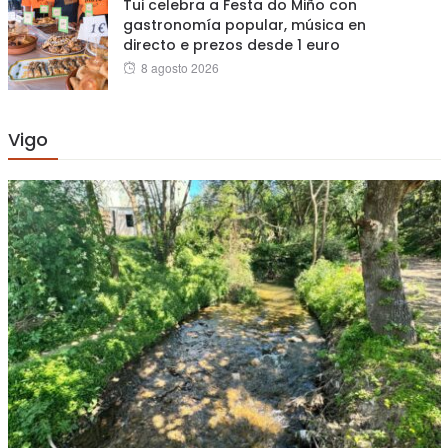
Tui celebra a Festa do Miño con
gastronomía popular, música en
directo e prezos desde 1 euro
Posted
8 agosto 2026
on
Vigo