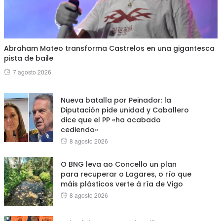
Abraham Mateo transforma Castrelos en una gigantesca
pista de baile
Posted
7 agosto 2026
on
Nueva batalla por Peinador: la
Diputación pide unidad y Caballero
dice que el PP «ha acabado
cediendo»
Posted
8 agosto 2026
on
O BNG leva ao Concello un plan
para recuperar o Lagares, o río que
máis plásticos verte á ría de Vigo
Posted
8 agosto 2026
on