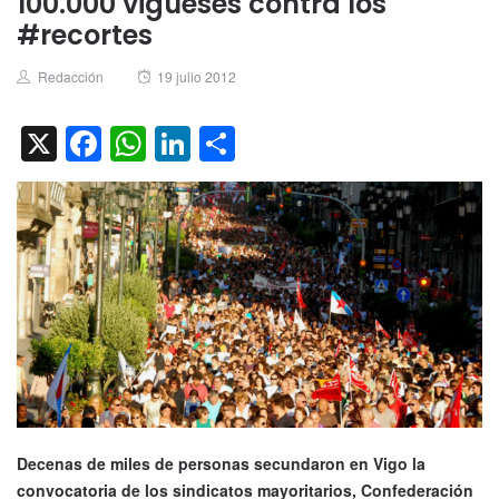
100.000 vigueses contra los
#recortes
Author
Posted
Redacción
19 julio 2012
on
X
Facebook
WhatsApp
LinkedIn
Compartir
Decenas de miles de personas secundaron en Vigo la
convocatoria de los sindicatos mayoritarios, Confederación