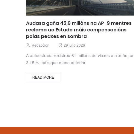
Audasa gaña 45,9 millóns na AP-9 mentres
reclama ao Estado máis compensacións
polas peaxes en sombra
Posted
Author
Redacción
29 julio 2026
on
A autoestrada rexistrou 61 millóns de viaxes ata xuño, u
3,15 % máis que o ano anterior
READ MORE