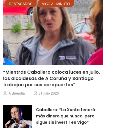
DESTACADOS
VIGO AL MINUTO
“Mientras Caballero coloca luces en julio,
las alcaldesas de A Coruña y Santiago
trabajan por sus aeropuertos”
Posted
Author
A Buendia
31 julio 2026
on
Caballero: “La Xunta tendrá
más dinero que nunca, pero
sigue sin invertir en Vigo”