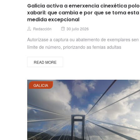
Galicia activa a emerxencia cinexética polo
xabaril: que cambia e por que se toma esta
medida excepcional
Posted
Author
Redacción
30 julio 2026
on
Autorízase a captura ou abatemento de exemplares sen
límite de número, priorizando as femias adultas
READ MORE
GALICIA