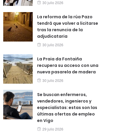
Posted
30 julio 2026
on
La reforma de la rúa Pazo
tendrá que volver a licitarse
tras la renuncia de la
adjudicataria
Posted
30 julio 2026
on
La Praia da Fontaiña
recupera su acceso con una
nueva pasarela de madera
Posted
30 julio 2026
on
Se buscan enfermeros,
vendedores, ingenieros y
especialistas: estas son las
últimas ofertas de empleo
en Vigo
Posted
29 julio 2026