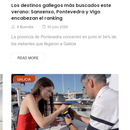
Los destinos gallegos más buscados este
verano: Sanxenxo, Pontevedra y Vigo
encabezan el ranking
Posted
Author
A Buendia
30 julio 2026
on
La provincia de Pontevedra concentró en junio el 34% de
los visitantes que llegaron a Galicia
READ MORE
GALICIA