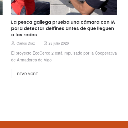
La pesca gallega prueba una cámara con IA
para detectar delfines antes de que lleguen
a las redes
Posted
Author
Carlos Diaz
28 julio 2026
on
n
El proyecto EcoCerco 2 está impulsado por la Cooperativa
de Armadores de Vigo
READ MORE