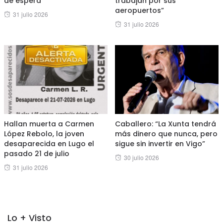
de espera
trabajan por sus
aeropuertos”
Posted
31 julio 2026
Posted
31 julio 2026
on
on
Hallan muerta a Carmen
Caballero: “La Xunta tendrá
López Rebolo, la joven
más dinero que nunca, pero
desaparecida en Lugo el
sigue sin invertir en Vigo”
pasado 21 de julio
Posted
30 julio 2026
Posted
31 julio 2026
on
on
Lo + Visto