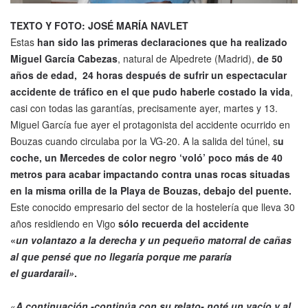
TEXTO Y FOTO: JOSÉ MARÍA NAVLET
Estas
han sido las primeras declaraciones que ha realizado
Miguel García Cabezas
, natural de Alpedrete (Madrid),
de 50
años de edad, 24 horas después de sufrir un espectacular
accidente de tráfico en el que pudo haberle costado la vida
,
casi con todas las garantías, precisamente ayer, martes y 13.
Miguel García fue ayer el protagonista del accidente ocurrido en
Bouzas cuando circulaba por la VG-20. A la salida del túnel, s
u
coche, un Mercedes de color negro ‘voló’ poco más de 40
metros para acabar impactando contra unas rocas situadas
en la misma orilla de la Playa de Bouzas, debajo del puente.
Este conocido empresario del sector de la hostelería que lleva 30
años residiendo en Vigo
sólo recuerda del accidente
«
un volantazo a la derecha y un pequeño matorral de cañas
al que pensé que no llegaría porque me pararía
el guardarail»
.
«
A continuación -continúa con su relato- noté un vacío y al