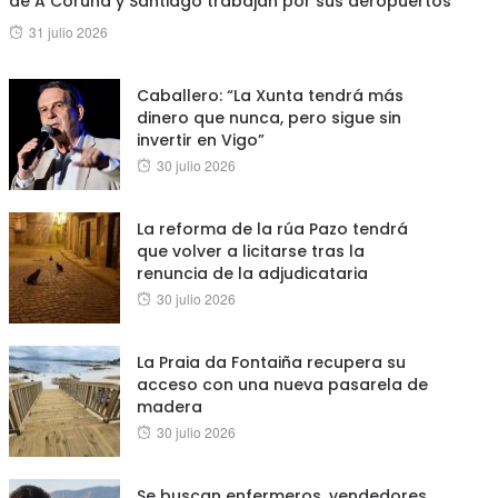
de A Coruña y Santiago trabajan por sus aeropuertos”
Posted
31 julio 2026
on
Caballero: “La Xunta tendrá más
dinero que nunca, pero sigue sin
invertir en Vigo”
Posted
30 julio 2026
on
La reforma de la rúa Pazo tendrá
que volver a licitarse tras la
renuncia de la adjudicataria
Posted
30 julio 2026
on
La Praia da Fontaiña recupera su
acceso con una nueva pasarela de
madera
Posted
30 julio 2026
on
Se buscan enfermeros, vendedores,