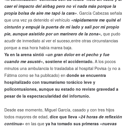
caer el impacto del airbag pero no vi nada más porque la
propia bolsa de aire me tapó la cara»
. García Cabezas señala
que una vez ya detenido el vehículo
«rápidamente me quité el
cinturón y empujé la puerta de mi lado y salí por mi propio
pie, aunque asistido por un marinero de la zona»,
que pudo
acudir de inmediato al ver el suceso,entre otras circunstancias
porque a esa hora había marea baja.
Ya en la arena sintió «
un gran dolor en el pecho y fue
cuando me asusté
«, sostiene el accidentado.
A los pocos
minutos una ambulancia lo trasladaba al hospital Povisa (y no a
Fátima como se ha publicado) en
donde se encuentra
hospitalizado con traumatismo torácico leve y
policontusiones, aunque su estado no reviste gravedad a
pesar de la espectacularidad del infortunio.
Desde ese momento, Miguel García, casado y con tres hijos
todos mayores de edad,
dice que lleva «
24 horas de reflexión
continua»
en las que
ya ha tomado sus primeras «
nuevas