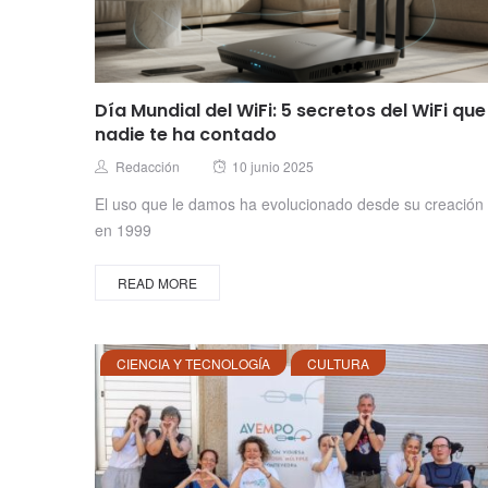
Día Mundial del WiFi: 5 secretos del WiFi que
nadie te ha contado
Posted
Author
Redacción
10 junio 2025
on
El uso que le damos ha evolucionado desde su creación
en 1999
READ MORE
CIENCIA Y TECNOLOGÍA
CULTURA