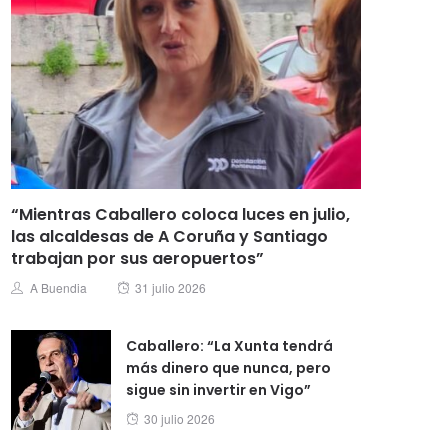
“Mientras Caballero coloca luces en julio,
las alcaldesas de A Coruña y Santiago
trabajan por sus aeropuertos”
Posted
Author
A Buendia
31 julio 2026
on
Caballero: “La Xunta tendrá
más dinero que nunca, pero
sigue sin invertir en Vigo”
Posted
30 julio 2026
on