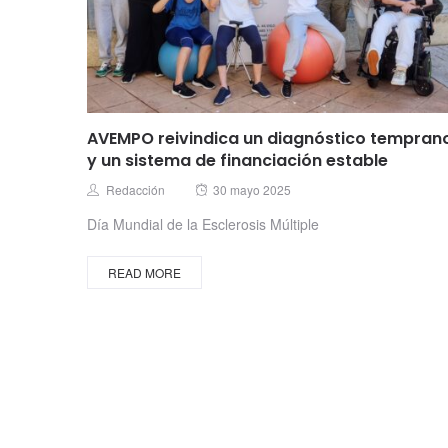
AVEMPO reivindica un diagnóstico tempran
y un sistema de financiación estable
Posted
Author
Redacción
30 mayo 2025
on
Día Mundial de la Esclerosis Múltiple
READ MORE