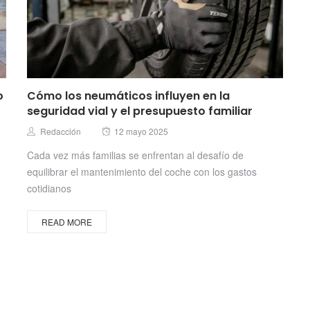
o
Cómo los neumáticos influyen en la
seguridad vial y el presupuesto familiar
Posted
Author
Redacción
12 mayo 2025
on
Cada vez más familias se enfrentan al desafío de
equilibrar el mantenimiento del coche con los gastos
cotidianos
READ MORE