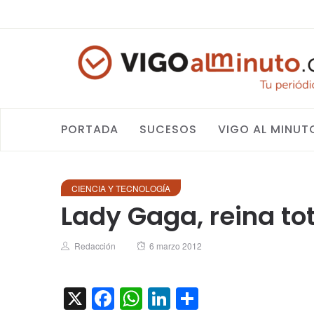
PORTADA
SUCESOS
VIGO AL MINUT
CIENCIA Y TECNOLOGÍA
Lady Gaga, reina tot
Author
Posted
Redacción
6 marzo 2012
on
X
Facebook
WhatsApp
LinkedIn
Compartir