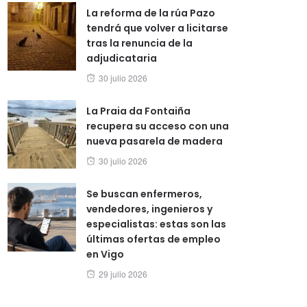
La reforma de la rúa Pazo
tendrá que volver a licitarse
tras la renuncia de la
adjudicataria
Posted
30 julio 2026
on
La Praia da Fontaiña
recupera su acceso con una
nueva pasarela de madera
Posted
30 julio 2026
on
Se buscan enfermeros,
vendedores, ingenieros y
especialistas: estas son las
últimas ofertas de empleo
en Vigo
Posted
29 julio 2026
on