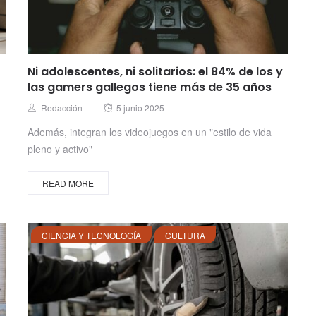
Ni adolescentes, ni solitarios: el 84% de los y
las gamers gallegos tiene más de 35 años
Posted
Author
Redacción
5 junio 2025
on
Además, integran los videojuegos en un "estilo de vida
pleno y activo"
READ MORE
CIENCIA Y TECNOLOGÍA
CULTURA